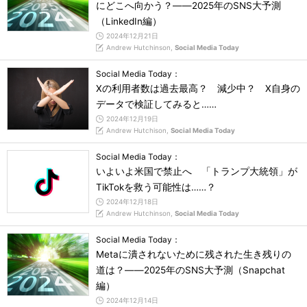
にどこへ向かう？――2025年のSNS大予測
（LinkedIn編）
2024年12月21日
Andrew Hutchinson,
Social Media Today
Social Media Today：
Xの利用者数は過去最高？ 減少中？ X自身の
データで検証してみると……
2024年12月19日
Andrew Hutchison,
Social Media Today
Social Media Today：
いよいよ米国で禁止へ 「トランプ大統領」が
TikTokを救う可能性は……？
2024年12月18日
Andrew Hutchinson,
Social Media Today
Social Media Today：
Metaに潰されないために残された生き残りの
道は？――2025年のSNS大予測（Snapchat
編）
2024年12月14日