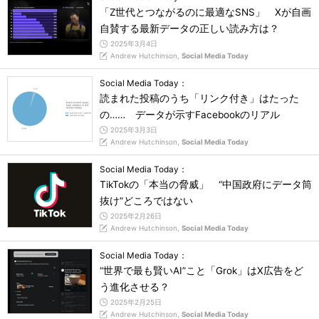
「Z世代とつながるのに最適なSNS」 Xが自画
自賛する最新データの正しい読み方は？
2025年3月4日
Andrew Hutchinson,
Social Media Today
Social Media Today：
読まれた投稿のうち「リンク付き」はたった
の…… データが示すFacebookのリアル
2025年3月3日
Andrew Hutchinson,
Social Media Today
Social Media Today：
TikTokの「本当の脅威」 “中国政府にデータ筒
抜け”どころではない
2025年2月26日
Andrew Hutchinson,
Social Media Today
Social Media Today：
“世界で最も賢いAI”こと「Grok」はX広告をど
う進化させる？
2025年2月25日
Andrew Hutchinson,
Social Media Today