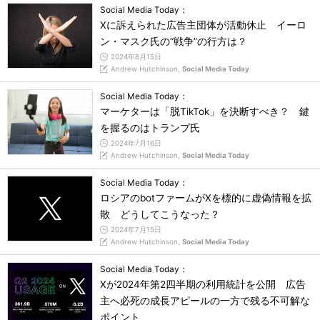
Social Media Today：
Xに訴えられた広告主団体が活動休止 イーロ
ン・マスク氏の“戦争”の行方は？
2024年8月15日
Andrew Hutchinson,
Social Media Today
Social Media Today：
マーケターは「脱TikTok」を決断すべき？ 鍵
を握るのはトランプ氏
2024年7月16日
Andrew Hutchinson,
Social Media Today
Social Media Today：
ロシアのbotファームがXを標的に虚偽情報を拡
散 どうしてこうなった？
2024年7月15日
Andrew Hutchinson,
Social Media Today
Social Media Today：
Xが2024年第2四半期の利用統計を公開 広告
主へ必死の成長アピールの一方で残る不可解な
ポイント