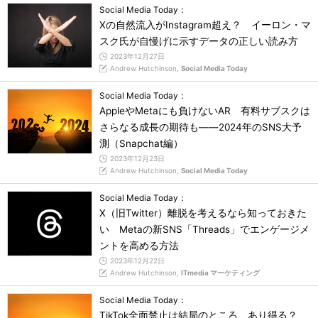
Social Media Today：
Xの自然流入がInstagram超え？ イーロン・マ
スク氏が自慢げに示すデータの正しい読み方
2023年12月27日
Andrew Hutchinson,
Social Media Today
Social Media Today：
AppleやMetaにも負けないAR 有料サブスクは
さらなる成長の期待も――2024年のSNS大予
測（Snapchat編）
2023年12月23日
Andrew Hutchinson,
Social Media Today
Social Media Today：
X（旧Twitter）離脱を考えるなら知っておきた
い Metaの新SNS「Threads」でエンゲージメ
ントを高める方法
2023年12月22日
Andrew Hutchinson,
ITmedia マーケティング
Social Media Today：
TikTok全面禁止は結局のところ、あり得る？