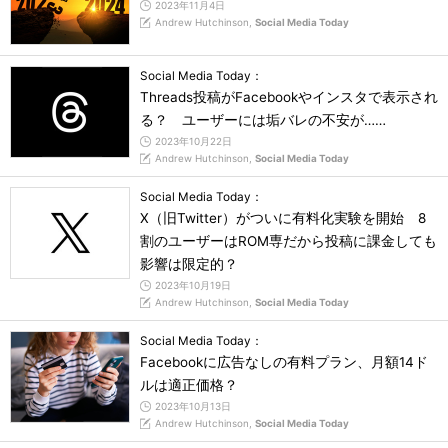
2023年11月4日
Andrew Hutchinson,
Social Media Today
Social Media Today：
Threads投稿がFacebookやインスタで表示され
る？ ユーザーには垢バレの不安が……
2023年10月22日
Andrew Hutchinson,
Social Media Today
Social Media Today：
X（旧Twitter）がついに有料化実験を開始 8
割のユーザーはROM専だから投稿に課金しても
影響は限定的？
2023年10月19日
Andrew Hutchinson,
Social Media Today
Social Media Today：
Facebookに広告なしの有料プラン、月額14ド
ルは適正価格？
2023年10月13日
Andrew Hutchinson,
Social Media Today