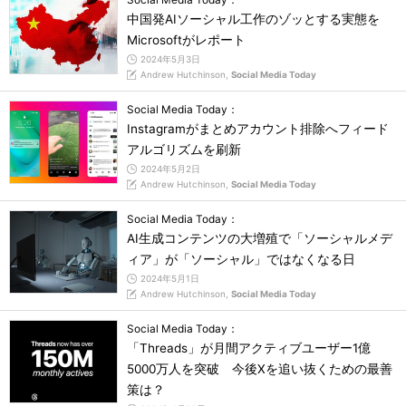
中国発AIソーシャル工作のゾッとする実態を
Microsoftがレポート
2024年5月3日
Andrew Hutchinson,
Social Media Today
Social Media Today：
Instagramがまとめアカウント排除へフィード
アルゴリズムを刷新
2024年5月2日
Andrew Hutchinson,
Social Media Today
Social Media Today：
AI生成コンテンツの大増殖で「ソーシャルメデ
ィア」が「ソーシャル」ではなくなる日
2024年5月1日
Andrew Hutchinson,
Social Media Today
Social Media Today：
「Threads」が月間アクティブユーザー1億
5000万人を突破 今後Xを追い抜くための最善
策は？