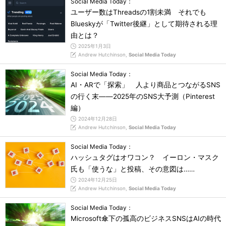
Social Media Today：
ユーザー数はThreadsの1割未満 それでも
Blueskyが「Twitter後継」として期待される理
由とは？
2025年1月3日
Andrew Hutchinson,
Social Media Today
Social Media Today：
AI・ARで「探索」 人より商品とつながるSNS
の行く末――2025年のSNS大予測（Pinterest
編）
2024年12月28日
Andrew Hutchinson,
Social Media Today
Social Media Today：
ハッシュタグはオワコン？ イーロン・マスク
氏も「使うな」と投稿、その意図は……
2024年12月25日
Andrew Hutchinson,
Social Media Today
Social Media Today：
Microsoft傘下の孤高のビジネスSNSはAIの時代