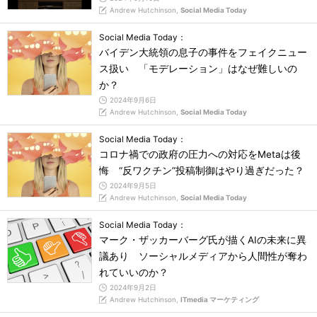
Andrew Hutchinson,
Social Media Today
Social Media Today：
バイデン大統領の息子の事件をフェイクニュー
ス扱い 「モデレーション」はなぜ難しいの
か？
2024年9月6日
Andrew Hutchinson,
Social Media Today
Social Media Today：
コロナ禍での政府の圧力への対応をMetaは後
悔 “反ワクチン”投稿制御はやり過ぎだった？
2024年9月5日
Andrew Hutchinson,
Social Media Today
Social Media Today：
マーク・ザッカーバーグ氏が描くAIの未来に異
議あり ソーシャルメディアから人間性が奪わ
れていいのか？
2024年9月2日
Andrew Hutchinson,
ITmedia マーケティング