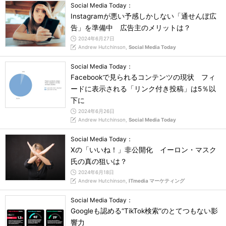
Social Media Today：
Instagramが悪い予感しかしない「通せんぼ広
告」を準備中 広告主のメリットは？
2024年6月27日
Andrew Hutchinson,
Social Media Today
Social Media Today：
Facebookで見られるコンテンツの現状 フィ
ードに表示される「リンク付き投稿」は5％以
下に
2024年6月26日
Andrew Hutchinson,
Social Media Today
Social Media Today：
Xの「いいね！」非公開化 イーロン・マスク
氏の真の狙いは？
2024年6月18日
Andrew Hutchinson,
ITmedia マーケティング
Social Media Today：
Googleも認める“TikTok検索”のとてつもない影
響力