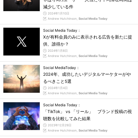
減少している件
2024年1月10日
Andrew Hutchinson,
Social Media Today
Social Media Today：
Xが有料会員のみに表示される広告を新たに提
供、誰得か？
2024年1月8日
Andrew Hutchinson,
Social Media Today
Social MediaToday：
2024年、成功したいデジタルマーケターがや
るべきこと5選
2024年1月4日
Andrew Hutchinson,
Social Media Today
Social Media Today：
「TikTok」 vs 「リール」 ブランド投稿の視
聴数を比較してみた結果
2023年12月29日
Andrew Hutchinson,
Social Media Today