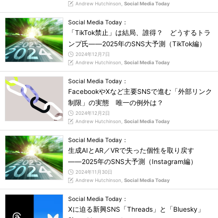
Andrew Hutchinson,
Social Media Today
Social Media Today：
「TikTok禁止」は結局、誰得？ どうするトラ
ンプ氏――2025年のSNS大予測（TikTok編）
2024年12月7日
Andrew Hutchinson,
Social Media Today
Social Media Today：
FacebookやXなど主要SNSで進む「外部リンク
制限」の実態 唯一の例外は？
2024年12月2日
Andrew Hutchinson,
Social Media Today
Social Media Today：
生成AIとAR／VRで失った個性を取り戻す
――2025年のSNS大予測（Instagram編）
2024年11月30日
Andrew Hutchinson,
Social Media Today
Social Media Today：
Xに迫る新興SNS「Threads」と「Bluesky」