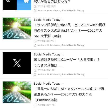
勢いがあるのはどっち？
2024年11月28日
Andrew Hutchinson,
Social Media Today
Social Media Today：
トランプ氏勝利で追い風 ところでTwitter買収
時のマスク氏の計画はどこへ？――2025年の
SNS大予測（X編）
2024年11月23日
Andrew Hutchinson,
Social Media Today
Social Media Today：
米大統領選挙後にXユーザー「大量流出」？
うわさの真相は……
2024年11月19日
Andrew Hutchinson,
Social Media Today
Social Media Today：
「世界一のSNS」AI・メタバースへの注力で再
躍進あるか？――2025年のSNS大予測
（Facebook編）
2024年11月17日