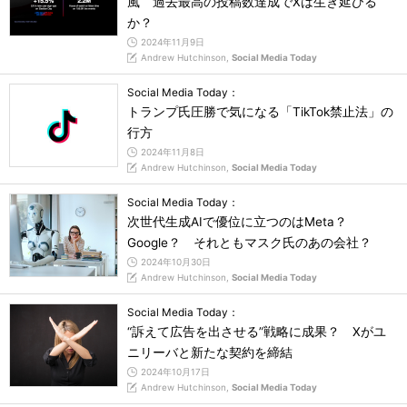
風 過去最高の投稿数達成でXは生き延びる
か？
2024年11月9日
Andrew Hutchinson,
Social Media Today
Social Media Today：
トランプ氏圧勝で気になる「TikTok禁止法」の
行方
2024年11月8日
Andrew Hutchinson,
Social Media Today
Social Media Today：
次世代生成AIで優位に立つのはMeta？
Google？ それともマスク氏のあの会社？
2024年10月30日
Andrew Hutchinson,
Social Media Today
Social Media Today：
“訴えて広告を出させる”戦略に成果？ Xがユ
ニリーバと新たな契約を締結
2024年10月17日
Andrew Hutchinson,
Social Media Today