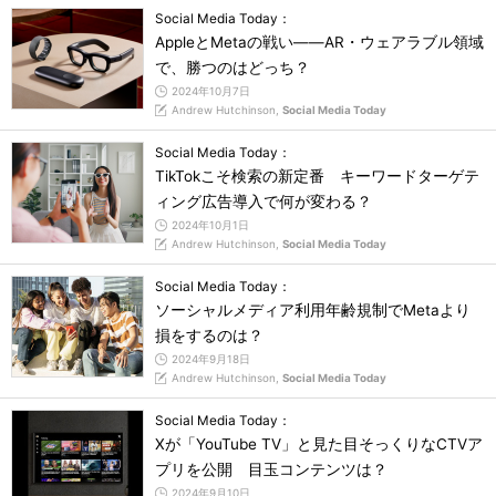
Social Media Today：
AppleとMetaの戦い――AR・ウェアラブル領域
で、勝つのはどっち？
2024年10月7日
Andrew Hutchinson,
Social Media Today
Social Media Today：
TikTokこそ検索の新定番 キーワードターゲテ
ィング広告導入で何が変わる？
2024年10月1日
Andrew Hutchinson,
Social Media Today
Social Media Today：
ソーシャルメディア利用年齢規制でMetaより
損をするのは？
2024年9月18日
Andrew Hutchinson,
Social Media Today
Social Media Today：
Xが「YouTube TV」と見た目そっくりなCTVア
プリを公開 目玉コンテンツは？
2024年9月10日