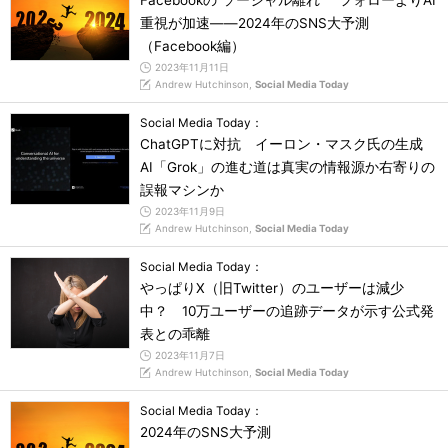
Facebookの“ソーシャル離れ” フォローよりAI
重視が加速――2024年のSNS大予測
（Facebook編）
2023年11月11日
Andrew Hutchinson,
Social Media Today
Social Media Today：
ChatGPTに対抗 イーロン・マスク氏の生成
AI「Grok」の進む道は真実の情報源か右寄りの
誤報マシンか
2023年11月9日
Andrew Hutchinson,
Social Media Today
Social Media Today：
やっぱりX（旧Twitter）のユーザーは減少
中？ 10万ユーザーの追跡データが示す公式発
表との乖離
2023年11月7日
Andrew Hutchinson,
Social Media Today
Social Media Today：
2024年のSNS大予測