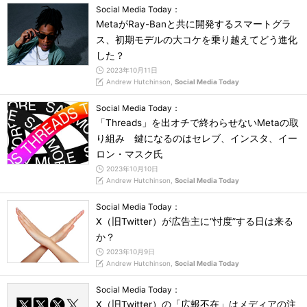
Social Media Today：
MetaがRay-Banと共に開発するスマートグラ
ス、初期モデルの大コケを乗り越えてどう進化
した？
2023年10月11日
Andrew Hutchinson,
Social Media Today
Social Media Today：
「Threads」を出オチで終わらせないMetaの取
り組み 鍵になるのはセレブ、インスタ、イー
ロン・マスク氏
2023年10月10日
Andrew Hutchinson,
Social Media Today
Social Media Today：
X（旧Twitter）が広告主に“忖度”する日は来る
か？
2023年10月9日
Andrew Hutchinson,
Social Media Today
Social Media Today：
X（旧Twitter）の「広報不在」はメディアの注