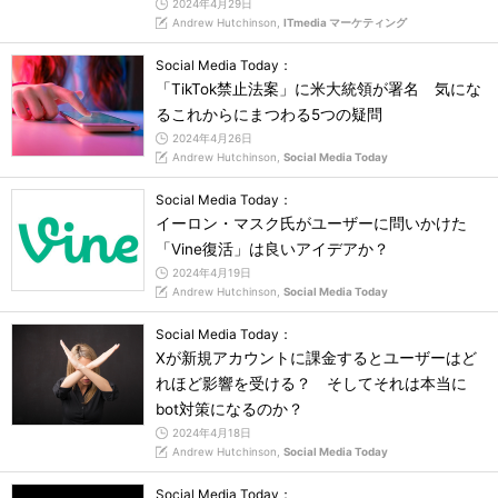
2024年4月29日
Andrew Hutchinson,
ITmedia マーケティング
Social Media Today：
「TikTok禁止法案」に米大統領が署名 気にな
るこれからにまつわる5つの疑問
2024年4月26日
Andrew Hutchinson,
Social Media Today
Social Media Today：
イーロン・マスク氏がユーザーに問いかけた
「Vine復活」は良いアイデアか？
2024年4月19日
Andrew Hutchinson,
Social Media Today
Social Media Today：
Xが新規アカウントに課金するとユーザーはど
れほど影響を受ける？ そしてそれは本当に
bot対策になるのか？
2024年4月18日
Andrew Hutchinson,
Social Media Today
Social Media Today：