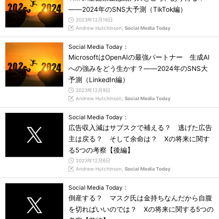
――2024年のSNS大予測（TikTok編）
2023年12月16日
Andrew Hutchinson,
Social Media Today
Social Media Today：
MicrosoftはOpenAIの最強パートナー 生成AI
への強みをどう生かす？――2024年のSNS大
予測（LinkedIn編）
2023年12月9日
Andrew Hutchinson,
Social Media Today
Social Media Today：
広告収入減はサブスクで補える？ 逃げた広告
主は戻る？ そして余命は？ Xの将来に関す
る5つの考察【後編】
2023年12月6日
Andrew Hutchinson,
Social Media Today
Social Media Today：
倒産する？ マスク氏は金持ちなんだから自腹
を切ればいいのでは？ Xの将来に関する5つの