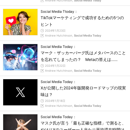
Andrew Hutchinson,
Social Media Today
Social Media Ttoday：
TikTokマーケティングで成功するための5つの
ヒント
2024年1月23日
Andrew Hutchinson,
Social Media Today
Social Media Today：
マーク・ザッカーバーグ氏はメタバースのこと
を忘れてしまったの？ Metaの答えは……
2024年1月22日
Andrew Hutchinson,
Social Media Today
Social Media Today：
Xが公開した2024年版開発ロードマップの現実
味は？
2024年1月18日
Andrew Hutchinson,
Social Media Today
Social Media Today：
マスク氏が言う「最も正確な指標」で測ると、
やはりXのユーザー一人当たり平均滞在時間は