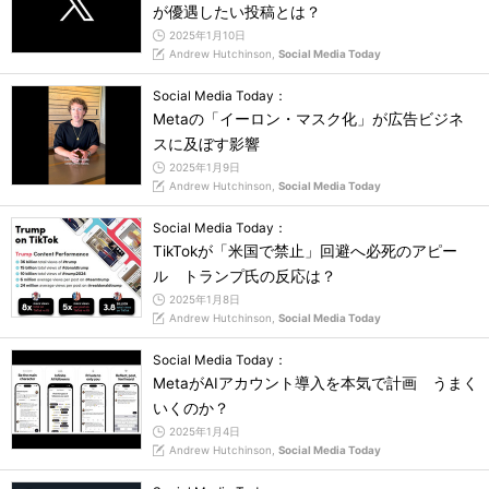
が優遇したい投稿とは？
2025年1月10日
Andrew Hutchinson,
Social Media Today
Social Media Today：
Metaの「イーロン・マスク化」が広告ビジネ
スに及ぼす影響
2025年1月9日
Andrew Hutchinson,
Social Media Today
Social Media Today：
TikTokが「米国で禁止」回避へ必死のアピー
ル トランプ氏の反応は？
2025年1月8日
Andrew Hutchinson,
Social Media Today
Social Media Today：
MetaがAIアカウント導入を本気で計画 うまく
いくのか？
2025年1月4日
Andrew Hutchinson,
Social Media Today