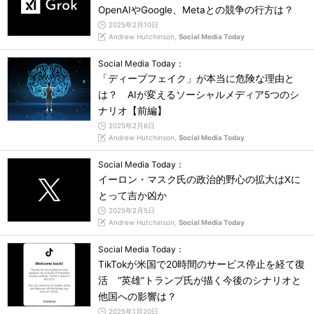
OpenAIやGoogle、Metaとの競争の行方は？
2025年2月10日
Andrew Hutchinson,
Social Media Today
Social Media Today：
「ディープフェイク」が本当に危険な理由と
は？ AIが変えるソーシャルメディア5つのシ
ナリオ【前編】
2025年2月6日
Andrew Hutchinson,
Social Media Today
Social Media Today：
イーロン・マスク氏の政治的野心の拡大はXに
とって吉か凶か
2025年2月5日
Andrew Hutchinson,
Social Media Today
Social Media Today：
TikTokが米国で20時間のサービス停止を経て復
活 “英雄”トランプ氏が描く今後のシナリオと
他国への影響は？
2025年1月20日