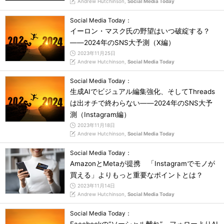
Andrew Hutchinson,
Social Media Today
Social Media Today：
イーロン・マスク氏の野望はいつ破綻する？
――2024年のSNS大予測（X編）
2023年11月25日
Andrew Hutchinson,
Social Media Today
Social Media Today：
生成AIでビジュアル編集強化、そしてThreads
は出オチで終わらない――2024年のSNS大予
測（Instagram編）
2023年11月18日
Andrew Hutchinson,
Social Media Today
Social Media Today：
AmazonとMetaが提携 「Instagramでモノが
買える」よりもっと重要なポイントとは？
2023年11月14日
Andrew Hutchinson,
Social Media Today
Social Media Today：