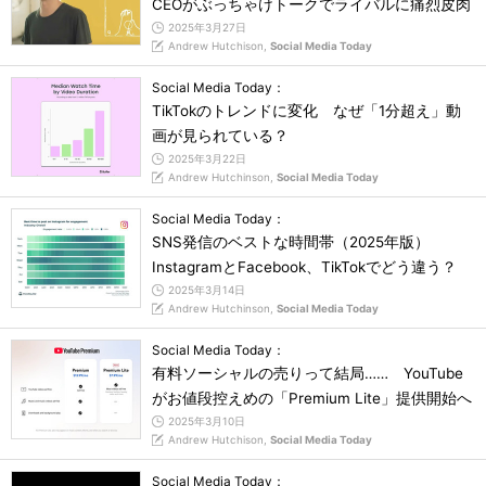
CEOがぶっちゃけトークでライバルに痛烈皮肉
2025年3月27日
Andrew Hutchison,
Social Media Today
Social Media Today：
TikTokのトレンドに変化 なぜ「1分超え」動
画が見られている？
2025年3月22日
Andrew Hutchinson,
Social Media Today
Social Media Today：
SNS発信のベストな時間帯（2025年版）
InstagramとFacebook、TikTokでどう違う？
2025年3月14日
Andrew Hutchinson,
Social Media Today
Social Media Today：
有料ソーシャルの売りって結局…… YouTube
がお値段控えめの「Premium Lite」提供開始へ
2025年3月10日
Andrew Hutchison,
Social Media Today
Social Media Today：