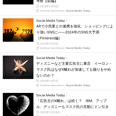
考察【前編】
2023年12月5日
Andrew Hutchinson,
Social Media Today
Social Media Today：
ARで小売業との連携を強化、ショッピングによ
り強いSNSに――2024年のSNS大予測
（Pinterest編）
2023年12月2日
Andrew Hutchinson,
Social Media Today
Social Media Today：
ディズニーなど主要広告主に暴言 イーロン・
マスク氏はなぜX離れが加速しても煽りをやめ
ないのか？
2023年12月1日
Andrew Hutchinson,
Social Media Today
Social Media Today：
「広告主のX離れ」は続く？ IBM、アップ
ル、ディズニーもマスク氏の言動にドン引き
2023年11月29日