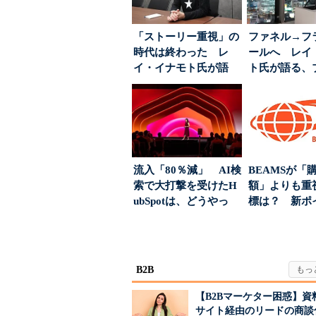
「ストーリー重視」の
ファネル→フ
時代は終わった レ
ールへ レイ
イ・イナモト氏が語
ト氏が語る、
る、信頼を軸にしたブ
が「信頼」を
ラン...
め...
流入「80％減」 AI検
BEAMSが「
索で大打撃を受けたH
額」よりも重
ubSpotは、どうやっ
標は？ 新ポ
て“未来の顧...
度の狙い
B2B
【B2Bマーケター困惑】資
サイト経由のリードの商談