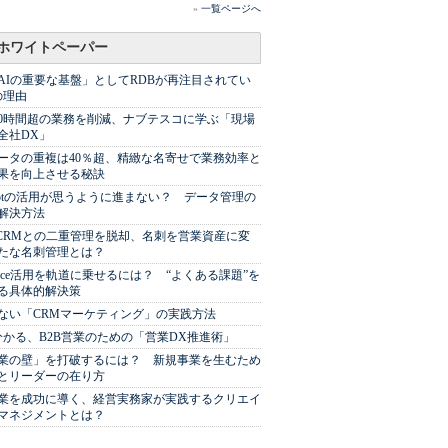
»
一覧ページへ
ホワイトペーパー
AIの重要な基盤」としてRDBが再注目されてい
の理由
00時間超の業務を削減、ナブテスコに学ぶ「現場
全社DX」
ータの重複は40％超、精緻な名寄せで業務効率と
果を向上させる秘訣
Spotの活用が思うように進まない？ データ管理の
解決方法
やCRMとの二重管理を脱却、名刺を営業資産に変
たな名刺管理とは？
sforce活用を軌道に乗せるには？ “よくある課題”を
る具体的解決策
ない「CRMマーケティング」の実践方法
分かる、B2B営業のための「営業DX推進術」
業の壁」を打破するには？ 新規事業を生むため
とリーダーの在り方
業を成功に導く、経営実務家が実践するクリエイ
マネジメントとは？