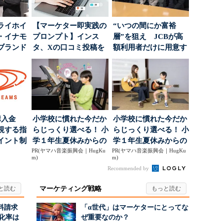
ライホイ
【マーケター即実践の
“いつの間にか富裕
・イナモ
プロンプト】インス
層”を狙え JCBが高
ブランド
タ、Xの口コミ投稿を
額利用者だけに用意す
得るた
分析→戦略立案に生か
る「特別体験」
す...
購入金
小学校に慣れた今だか
小学校に慣れた今だか
視する指
らじっくり選べる！ 小
らじっくり選べる！ 小
イント制
学１年生夏休みからの
学１年生夏休みからの
PR(ヤマハ音楽振興会｜HugKu
「音楽教室」デビュ...
PR(ヤマハ音楽振興会｜HugKu
「音楽教室」デビュ...
m)
m)
Recommended by
マーケティング戦略
料請求
「α世代」はマーケターにとってな
化率は
ぜ重要なのか？