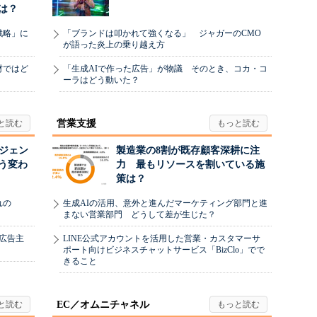
は？
戦略」に
「ブランドは叩かれて強くなる」 ジャガーのCMO
が語った炎上の乗り越え方
材ではど
「生成AIで作った広告」が物議 そのとき、コカ・コ
ーラはどう動いた？
営業支援
ージェン
製造業の8割が既存顧客深耕に注
う変わ
力 最もリソースを割いている施
策は？
れの
生成AIの活用、意外と進んだマーケティング部門と進
まない営業部門 どうして差が生じた？
、広告主
LINE公式アカウントを活用した営業・カスタマーサ
ポート向けビジネスチャットサービス「BizClo」でで
きること
EC／オムニチャネル