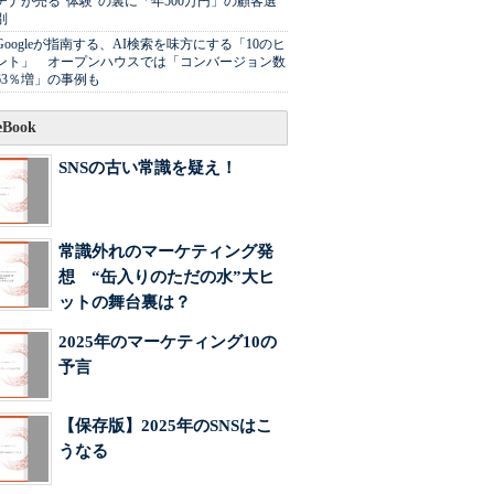
チナが売る"体験"の裏に「年500万円」の顧客選
別
Googleが指南する、AI検索を味方にする「10のヒ
ント」 オープンハウスでは「コンバージョン数
63％増」の事例も
Book
SNSの古い常識を疑え！
常識外れのマーケティング発
想 “缶入りのただの水”大ヒ
ットの舞台裏は？
2025年のマーケティング10の
予言
【保存版】2025年のSNSはこ
うなる