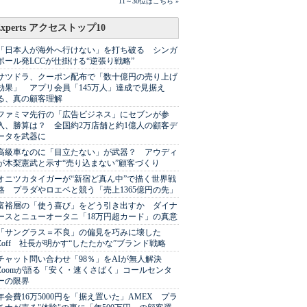
11～30位はこちら »
Experts アクセストップ10
「日本人が海外へ行けない」を打ち破る シンガ
ポール発LCCが仕掛ける“逆張り戦略”
サツドラ、クーポン配布で「数十億円の売り上げ
効果」 アプリ会員「145万人」達成で見据え
る、真の顧客理解
ファミマ先行の「広告ビジネス」にセブンが参
入、勝算は？ 全国約2万店舗と約1億人の顧客デ
ータを武器に
高級車なのに「目立たない」が武器？ アウディ
が木梨憲武と示す“売り込まない”顧客づくり
オニツカタイガーが“新宿ど真ん中”で描く世界戦
略 プラダやロエベと競う「売上1365億円の先」
富裕層の「使う喜び」をどう引き出すか ダイナ
ースとニューオータニ「18万円超カード」の真意
「サングラス＝不良」の偏見を巧みに壊した
Zoff 社長が明かす“したたかな”ブランド戦略
チャット問い合わせ「98％」をAIが無人解決
Zoomが語る「安く・速くさばく」コールセンタ
ーの限界
年会費16万5000円を「据え置いた」AMEX プラ