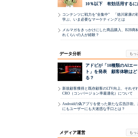
10％以下 有効活用するに
コンテンツに戦力を“全集中” 「徳川家康の
学ぶ、いま必要なマーケティングとは
メルマガをきっかけにした商品購入、B2B商
れくらいの人が経験？
データ分析
アドビが「10種類のAIエ
ト」を発表 顧客体験はど
る？
新規顧客獲得と既存顧客のLTV向上、それぞ
CRO（コンバージョン率最適化）について
Androidの偽アプリを使った新たな広告詐欺
にもユーザーにも大迷惑な手口とは？
メディア運営