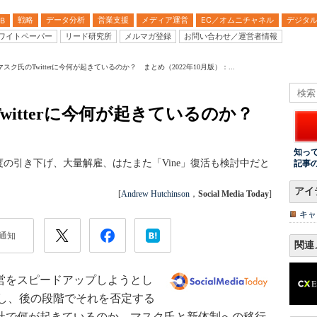
戦略
データ分析
営業支援
メディア運営
EC／オムニチャネル
デジタ
B
ワイトペーパー
リード研究所
メルマガ登録
お問い合わせ／運営者情報
スク氏のTwitterに今何が起きているのか？ まとめ（2022年10月版）：...
witterに今何が起きているのか？
）
知っ
の引き下げ、大量解雇、はたまた「Vine」復活も検討中だと
記事
アイ
[
Andrew Hutchinson
，
Social Media Today
]
キャ
通知
関連
経営をスピードアップしようとし
し、後の段階でそれを否定する
r本社で何が起きているのか、マスク氏と新体制への移行