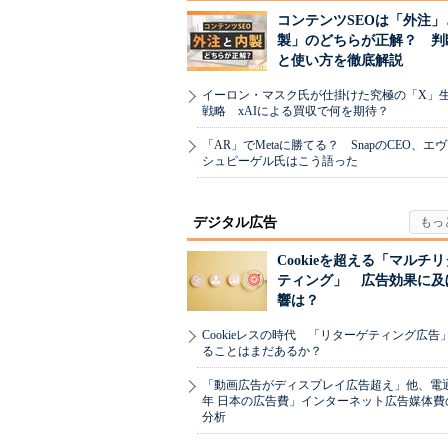
コンテンツSEOは「外注」
製」のどちらが正解？ 判
と使い方を徹底解説
イーロン・マスク氏が仕掛けた究極の「X」
戦略 xAIによる買収で何を期待？
「AR」でMetaに勝てる？ SnapのCEO、エ
シュピーゲル氏はこう語った
デジタル広告
Cookieを超える「マルチ
ティング」 広告効果に及
響は？
Cookieレスの時代 「リターゲティング広告
ることはまだあるか？
「動画広告がディスプレイ広告超え」他、電通「
年 日本の広告費」インターネット広告媒体費
分析