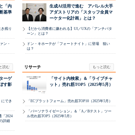
と「内
生成AI活用で進む アパレル大手
断基準
アダストリアの「スタッフ全員マ
ーケター化計画」とは？
生き残り
【だから消費者に嫌われる】UI／UXの「アンチパタ
ーン」とは？
ヴァン・
ドン・キホーテが「フォートナイト」に登場 狙い
は？
リサーチ
リターゲ
「サイト内検索」＆「ライブチャ
ぼす影
ット」売れ筋TOP5（2025年5月）
」にでき
「ECプラットフォーム」売れ筋TOP10（2025年5月）
「パーソナライゼーション」＆「A／Bテスト」ツー
2024
ル売れ筋TOP5（2025年5月）
の詳細