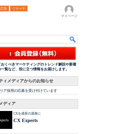
ル広告
リサーチ
マイページ
ておくべきマーケティングのトレンド解説や新着
の一覧など、役に立つ情報をお届けします。
ティメディアからのお知らせ
リア採用の応募を受け付けています
メディア
CXを成長の源泉に
CX Experts