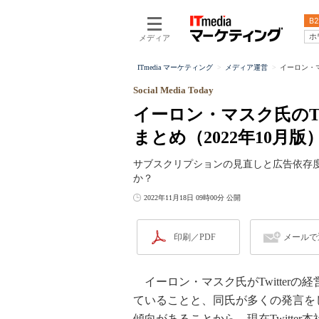
B2
ホ
メディア
ITmedia マーケティング
メディア運営
イーロン・マ
Social Media Today
イーロン・マスク氏のT
まとめ（2022年10月版
サブスクリプションの見直しと広告依存度
か？
2022年11月18日 09時00分 公開
印刷／PDF
メールで
イーロン・マスク氏がTwitterの
ていることと、同氏が多くの発言を
傾向があることから、現在Twitte