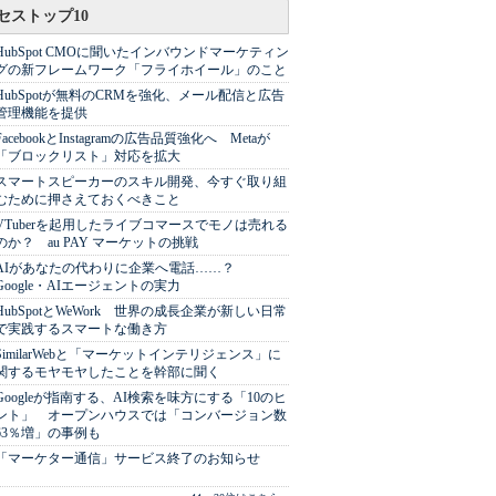
セストップ10
HubSpot CMOに聞いたインバウンドマーケティン
グの新フレームワーク「フライホイール」のこと
HubSpotが無料のCRMを強化、メール配信と広告
管理機能を提供
FacebookとInstagramの広告品質強化へ Metaが
「ブロックリスト」対応を拡大
スマートスピーカーのスキル開発、今すぐ取り組
むために押さえておくべきこと
VTuberを起用したライブコマースでモノは売れる
のか？ au PAY マーケットの挑戦
AIがあなたの代わりに企業へ電話……？
Google・AIエージェントの実力
HubSpotとWeWork 世界の成長企業が新しい日常
で実践するスマートな働き方
SimilarWebと「マーケットインテリジェンス」に
関するモヤモヤしたことを幹部に聞く
Googleが指南する、AI検索を味方にする「10のヒ
ント」 オープンハウスでは「コンバージョン数
63％増」の事例も
「マーケター通信」サービス終了のお知らせ