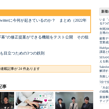
新着
いま「
itterに今何が起きているのか？ まとめ（2022年
る3つ
年間2
主導の
明な字幕”の修正提案ができる機能をテスト公開 その狙
顧客デ
営業成
Hub
課題と
okよりも目立つための3つの鉄則
SFA
える新
Sale
連載記事が 24 件あります
解消す
失敗し
5分で
記事
「大企
の組織
新規事
ティブ