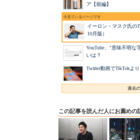
ア【前編】
イーロン・マスク氏のTw
10月版）
YouTube、"意味不
いは？
Twitter動画でTikT
過去の
この記事を読んだ人にお薦めの