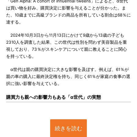
「Gen Alpha: A cohort of influential tweens」によると、α世代
は買い物を好み、購買決定に影響を与えることが分かった。ま
た、10歳までに高級ブランドの商品を所有している割合は68％に
達する。
2024年10月3日から11月13日にかけて9歳から13歳の子ども
2310人を調査した結果、この世代は性別を問わず美容製品を重
視しており、73％がスキンケアについて親に教えることに関心
を持っている。
α世代は親の購買決定に大きな影響を及ぼす。例えば、61％が
親の車の購入に最終決定権を持ち、同じく61％が家庭の食事の選
択に強い影響を与えている。
購買力も親への影響力もある「α世代」の実態
続きを読む