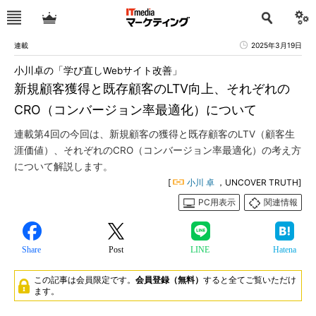
連載
2025年3月19日
小川卓の「学び直しWebサイト改善」
新規顧客獲得と既存顧客のLTV向上、それぞれの
CRO（コンバージョン率最適化）について
連載第4回の今回は、新規顧客の獲得と既存顧客のLTV（顧客生
涯価値）、それぞれのCRO（コンバージョン率最適化）の考え方
について解説します。
[
小川 卓
，UNCOVER TRUTH]
PC用表示
関連情報
Share
Post
LINE
Hatena
この記事は会員限定です。
会員登録（無料）
すると全てご覧いただけ
ます。