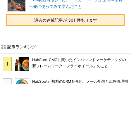
っ先に使ってみて学んだこと
過去の連載記事が 301 件あります
記事ランキング
HubSpot CMOに聞いたインバウンドマーケティングの
新フレームワーク「フライホイール」のこと
HubSpotが無料のCRMを強化、メール配信と広告管理機
能を提供
HubSpotとWeWork 世界の成長企業が新しい日常で実
践するスマートな働き方
VTuberを起用したライブコマースでモノは売れるの
か？ au PAY マーケットの挑戦