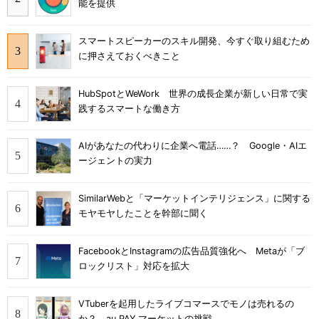
能を提供
スマートスピーカーのスキル開発、今すぐ取り組むため
に押さえておくべきこと
HubSpotとWeWork 世界の成長企業が新しい日常で実
践するスマートな働き方
AIがあなたの代わりに企業へ電話……？ Google・AIエ
ージェントの実力
SimilarWebと「マーケットインテリジェンス」に関する
モヤモヤしたことを幹部に聞く
FacebookとInstagramの広告品質強化へ Metaが「ブ
ロックリスト」対応を拡大
VTuberを起用したライブコマースでモノは売れるの
か？ au PAY マーケットの挑戦