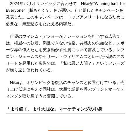
2024年パリオリンピックに合わせて、Nikeが“Winning Isn’t for
Everyone”（勝ちたくて、何が悪い。）と題したキャンペーンを
発表した。このキャンペーンは、トップアスリートになるために
必要な、無慈悲さをたたえる内容だ。
俳優のウィレム・デフォーがナレーションを担当する広告で
は、権威への執着、満足できない性格、共感力の欠如など、スポ
ーツ界の偉人たちを突き動かす性質について言及している。レブ
ロン・ジェームズやセリーナ・ウィリアムズといった伝説のアス
リートを起用した広告では、「私は悪い人間？」というフレーズ
が繰り返し使われている。
Nikeは、オリンピックを復活のチャンスと位置付けている。売
り上げ低迷にあえぐ同社は、大胆で話題を呼ぶブランドマーケテ
ィングを取り戻そうと奮闘している。
「より鋭く、より大胆な」マーケティングの中身