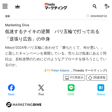
連載
2024年8月1日
Marketing Dive
低迷するナイキの逆襲 パリ五輪で打って出る
「逆張り広告」の中身
Nikeが2024年パリ五輪に合わせて「勝ちたくて、何が悪い。」
と題したキャンペーンを展開している。売り上げ低迷にあえぐ同
社は、反転攻勢のためにどのようなアプローチを採ろうとしてい
るのか。
[
Peter Adams
，ITmedia マーケティング]
PC用表示
関連情報
Share
Post
LINE
Hatena