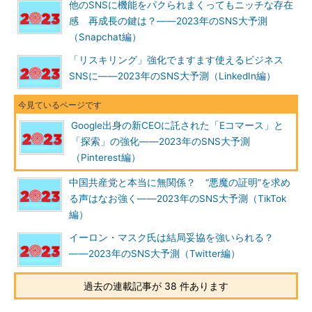
他のSNSに機能をパクられまくってもニッチな存在
感 再成長の鍵は？――2023年のSNS大予測
（Snapchat編）
「リスキリング」強化でますます使えるビジネス
SNSに――2023年のSNS大予測（LinkedIn編）
Google出身の新CEOに託された「Eコマース」と
「探索」の強化――2023年のSNS大予測
（Pinterest編）
中国共産党と本当に無関係？ “悪魔の証明”を求め
る声はなお強く――2023年のSNS大予測（TikTok
編）
イーロン・マスク氏は結局妥協を強いられる？
――2023年のSNS大予測（Twitter編）
過去の連載記事が 38 件あります