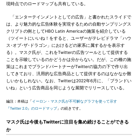
現時点でのロードマップも共有している。
「エンターテインメントとしての広告」と書かれたスライドで
は、より魅力的な広告体験を実現するための自動サンプリングス
クリプトの例としてHBO Latin Americaの施策を紹介している
（ツイートにいいね！をすると、ユーザーがテレビドラマ「ハウ
ス･オブ･ザ･ドラゴン」におけるどの家系に属するかを表示す
る）。マスク氏が、これをTwitterの広告ツールとして提供する
ことを示唆しているのかどうかは分からない。だが、この種の施
策はこれまでブランドパートナーがTwitterの協力の下で作り出
してきており、汎用的な広告商品として提供するのはなかなか難
しいかもしれない。なお、Twitterは2022年6月に、「ブランドい
いね」という広告商品を同じような展開でリリースしている。
編注：本稿は「
イーロン・マスク氏が不可解なグラフを使って示す
『Twitter 2.0』のロードマップ
」の続きです。
マスク氏は今後もTwitterに注目を集め続けることができる
か