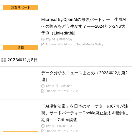
調査リポート
MicrosoftはOpenAIの最強パートナー 生成AI
への強みをどう生かす？――2024年のSNS大
予測（LinkedIn編）
12月09日 08時00分
Andrew Hutchinson，Social Media Today
連載
2023年12月8日
データ分析系ニュースまとめ（2023年12月第2
週）
12月08日 12時00分
ITmedia マーケティング
「AI規制法案」を日本のマーケターの87％が注
視、サードパーティーCookie廃止後もAI活用に
期待――Criteo調査
12月08日 07時00分
ITmedia マーケティング