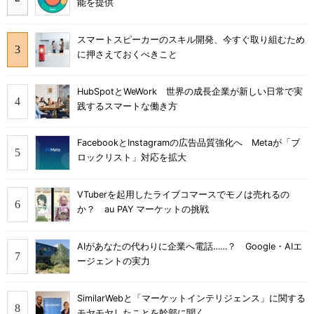
能を提供
スマートスピーカーのスキル開発、今すぐ取り組むため
に押さえておくべきこと
HubSpotとWeWork 世界の成長企業が新しい日常で実
践するスマートな働き方
FacebookとInstagramの広告品質強化へ Metaが「ブ
ロックリスト」対応を拡大
VTuberを起用したライブコマースでモノは売れるの
か？ au PAY マーケットの挑戦
AIがあなたの代わりに企業へ電話……？ Google・AIエ
ージェントの実力
SimilarWebと「マーケットインテリジェンス」に関する
モヤモヤしたことを幹部に聞く