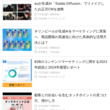
auが生成AI「Stable Diffusion」でリメイクし
たお正月CMを放映
12月28日 18時00分
ITmedia マーケティング
キリンビールが生成AIをマーケティングに実装
へ 商品開発の高速化に向けた具体的な活用方
法とは？
12月28日 15時00分
谷井将人，ITmedia
B2Bのコンテンツマーケティングに関する2023
年総括と2024年展望レポート
12月28日 12時00分
ITmedia マーケティング
調査リポート
顧客との出会いを生むタッチポイントの見つけ
方、増やし方
12月28日 11時00分