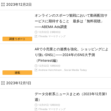
2023年12月2日
オンラインのスポーツ観戦において動画配信サ
ービスに期待すること 最多は「無料視聴」
――ABEMA Ads調査
12月02日 23時00分
ITmedia マーケティング
調査リポート
ARで小売業との連携を強化、ショッピングによ
り強いSNSに――2024年のSNS大予測
（Pinterest編）
12月02日 10時00分
Andrew Hutchinson，Social Media Today
連載
2023年12月1日
データ分析系ニュースまとめ（2023年12月第1
週）
12月01日 12時00分
ITmedia マーケティング