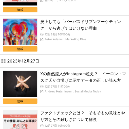
谷川祐一，SEOタイムズ
連載
炎上しても「パーパスドリブンマーケティン
グ」から逃げてはいけない理由
12月28日 10時00分
Peter Adams，Marketing Dive
連載
2023年12月27日
Xの自然流入がInstagram超え？ イーロン・マ
スク氏が自慢げに示すデータの正しい読み方
12月27日 11時00分
Andrew Hutchinson，Social Media Today
連載
ファクトチェックとは？ そもそもの意味とや
り方とその難しさについて解説
12月27日 10時00分