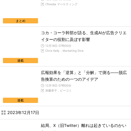
ITmedia マーケティング
まとめ
コカ・コーラ幹部が語る、生成AIが広告クリエ
イターの役割に及ぼす影響
12月18日 07時00分
Chris Kelly，Marketing Dive
連載
広報効果を「逆算」と「分解」で測る――脱広
告換算のための一つのアイデア
12月18日 07時00分
加藤恭子，ビーコミ
連載
2023年12月17日
結局、X（旧Twitter）離れは起きているのかい