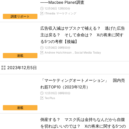
――Macbee Planet調査
12月06日 12時00分
ITmedia マーケティング
調査リポート
広告収入減はサブスクで補える？ 逃げた広告
主は戻る？ そして余命は？ Xの将来に関す
る5つの考察【後編】
12月06日 09時00分
Andrew Hutchinson，Social Media Today
連載
2023年12月5日
「マーケティングオートメーション」 国内売
れ筋TOP10（2023年12月）
12月05日 08時00分
TecPlus
連載
倒産する？ マスク氏は金持ちなんだから自腹
を切ればいいのでは？ Xの将来に関する5つの