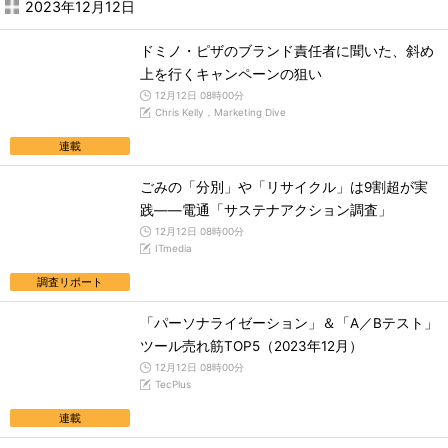
2023年12月12日
ドミノ・ピザのブランド責任者に聞いた、斜め
上を行くキャンペーンの狙い
12月12日 08時00分
Chris Kelly，Marketing Dive
連載
ごみの「分別」や「リサイクル」は9割超が実
践――電通「サステナアクション調査」
12月12日 08時00分
ITmedia
調査リポート
「パーソナライゼーション」＆「A／Bテスト」
ツール売れ筋TOP5（2023年12月）
12月12日 08時00分
TecPlus
連載