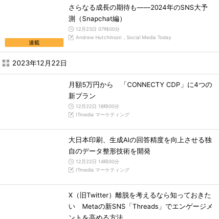
さらなる成長の期待も――2024年のSNS大予
測（Snapchat編）
12月23日 07時00分
Andrew Hutchinson，Social Media Today
連載
2023年12月22日
月額5万円から 「CONNECTY CDP」に4つの
新プラン
12月22日 16時00分
ITmedia マーケティング
大日本印刷、生成AIの回答精度を向上させる独
自のデータ整形技術を開発
12月22日 14時00分
ITmedia マーケティング
X（旧Twitter）離脱を考えるなら知っておきた
い Metaの新SNS「Threads」でエンゲージメ
ントを高める方法