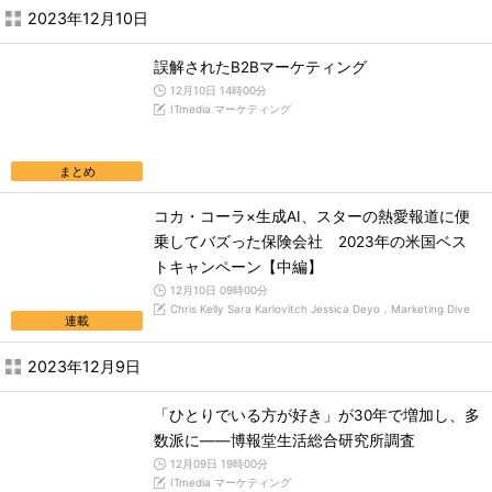
2023年12月10日
誤解されたB2Bマーケティング
12月10日 14時00分
ITmedia マーケティング
まとめ
コカ・コーラ×生成AI、スターの熱愛報道に便
乗してバズった保険会社 2023年の米国ベス
トキャンペーン【中編】
12月10日 09時00分
Chris Kelly Sara Karlovitch Jessica Deyo，Marketing Dive
連載
2023年12月9日
「ひとりでいる方が好き」が30年で増加し、多
数派に――博報堂生活総合研究所調査
12月09日 19時00分
ITmedia マーケティング