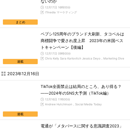
ないのか
12月17日 16時00分
ITmedia マーケティング
まとめ
ペプシ125周年のブランド大刷新、タコベルは
商標闘争で愛され度上昇 2023年の米国ベス
トキャンペーン【後編】
12月17日 09時00分
Chris Kelly Sara Karlovitch Jessica Deyo，Marketing Dive
連載
2023年12月16日
TikTok全面禁止は結局のところ、あり得る？
――2024年のSNS大予測（TikTok編）
12月16日 11時00分
Andrew Hutchinson，Social Media Today
連載
電通が「メタバースに関する意識調査2023」