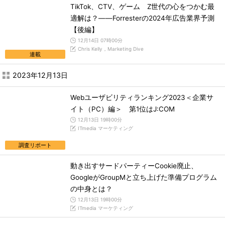
TikTok、CTV、ゲーム Z世代の心をつかむ最
適解は？――Forresterの2024年広告業界予測
【後編】
12月14日 07時00分
Chris Kelly，Marketing Dive
連載
2023年12月13日
Webユーザビリティランキング2023＜企業サ
イト（PC）編＞ 第1位はJ:COM
12月13日 19時00分
ITmedia マーケティング
調査リポート
動き出すサードパーティーCookie廃止、
GoogleがGroupMと立ち上げた準備プログラム
の中身とは？
12月13日 19時00分
ITmedia マーケティング