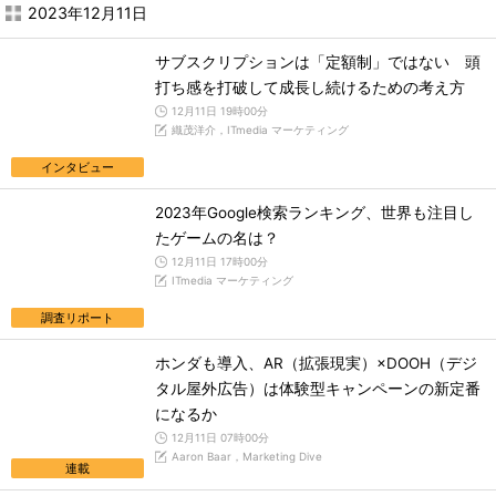
2023年12月11日
サブスクリプションは「定額制」ではない 頭
打ち感を打破して成長し続けるための考え方
12月11日 19時00分
織茂洋介，ITmedia マーケティング
インタビュー
2023年Google検索ランキング、世界も注目し
たゲームの名は？
12月11日 17時00分
ITmedia マーケティング
調査リポート
ホンダも導入、AR（拡張現実）×DOOH（デジ
タル屋外広告）は体験型キャンペーンの新定番
になるか
12月11日 07時00分
Aaron Baar，Marketing Dive
連載