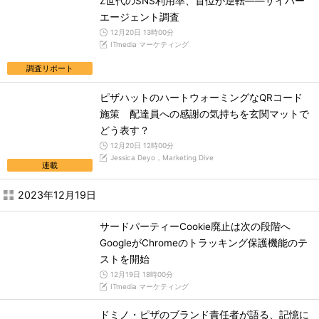
Z世代のSNS利用率、首位が逆転――サイバー
エージェント調査
12月20日 13時00分
ITmedia マーケティング
調査リポート
ピザハットのハートウォーミングなQRコード
施策 配達員への感謝の気持ちを玄関マットで
どう表す？
12月20日 12時00分
Jessica Deyo，Marketing Dive
連載
2023年12月19日
サードパーティーCookie廃止は次の段階へ
GoogleがChromeのトラッキング保護機能のテ
ストを開始
12月19日 18時00分
ITmedia マーケティング
ドミノ・ピザのブランド責任者が語る、記憶に