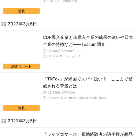
中島玉美，Tecgence
連載
2023年3月6日
CDP導入企業と未導入企業の成果の違いや日本
企業の特徴など――Tealium調査
03月06日 12時00分
ITmedia マーケティング
調査リポート
「TikTok」が米国でスパイ扱い？ ここまで警
戒される背景とは
03月06日 07時00分
Andrew Hutchinson，Social Media Today
連載
2023年3月5日
「ライブコマース」視聴経験者の過半数が商品