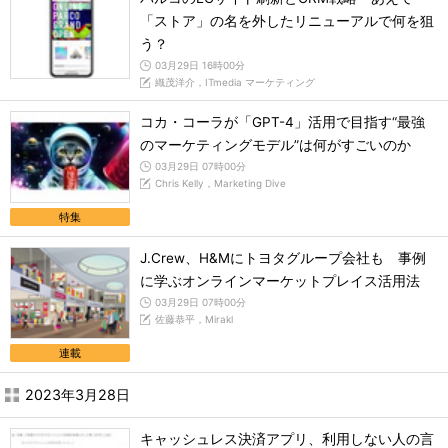
「ストア」の名を外したリニューアルで何を狙
う？
03月29日 16時00分
織茂洋介，ITmedia マーケティング
コカ・コーラが「GPT-4」活用で目指す“最強
のマーケティングモデル”は何がすごいのか
03月29日 07時00分
Chris Kelly，Marketing Dive
特集
J.Crew、H&Mにトヨタグループ会社も 事例
に学ぶオンラインマーケットプレイス活用法
03月29日 07時00分
佐藤恭平，Mirakl
連載
2023年3月28日
キャッシュレス決済アプリ、利用しない人の言