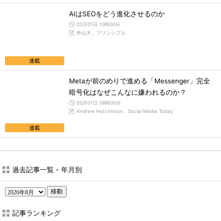
AIはSEOをどう進化させるのか
03月01日 10時00分
外山大，プリンシプル
連載
Metaが前のめりで進める「Messenger」完全
暗号化はなぜこんなに嫌われるのか？
03月01日 08時00分
Andrew Hutchinson，Social Media Today
連載
過去記事一覧 - 年月別
移動
記事ランキング