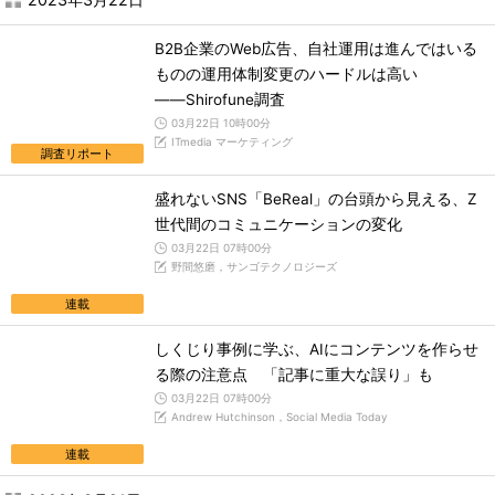
B2B企業のWeb広告、自社運用は進んではいる
ものの運用体制変更のハードルは高い
――Shirofune調査
03月22日 10時00分
ITmedia マーケティング
調査リポート
盛れないSNS「BeReal」の台頭から見える、Z
世代間のコミュニケーションの変化
03月22日 07時00分
野間悠磨，サンゴテクノロジーズ
連載
しくじり事例に学ぶ、AIにコンテンツを作らせ
る際の注意点 「記事に重大な誤り」も
03月22日 07時00分
Andrew Hutchinson，Social Media Today
連載