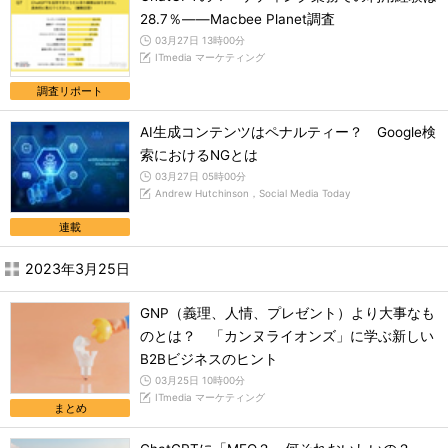
28.7％――Macbee Planet調査
03月27日 13時00分
ITmedia マーケティング
調査リポート
AI生成コンテンツはペナルティー？ Google検
索におけるNGとは
03月27日 05時00分
Andrew Hutchinson，Social Media Today
連載
2023年3月25日
GNP（義理、人情、プレゼント）より大事なも
のとは？ 「カンヌライオンズ」に学ぶ新しい
B2Bビジネスのヒント
03月25日 10時00分
ITmedia マーケティング
まとめ