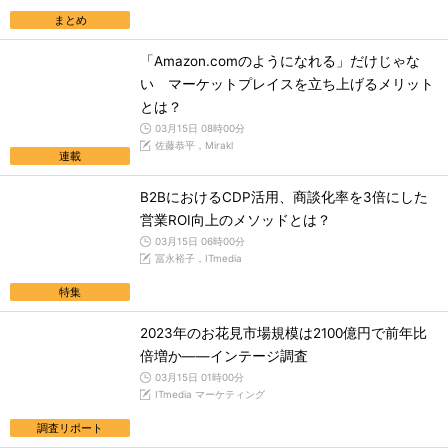
まとめ
「Amazon.comのようになれる」だけじゃな
い マーケットプレイスを立ち上げるメリット
とは？
03月15日 08時00分
佐藤恭平，Mirakl
連載
B2BにおけるCDP活用、商談化率を3倍にした
営業ROI向上のメソッドとは？
03月15日 06時00分
冨永裕子，ITmedia
特集
2023年のお花見市場規模は2100億円で前年比
倍増か――インテージ調査
03月15日 01時00分
ITmedia マーケティング
調査リポート