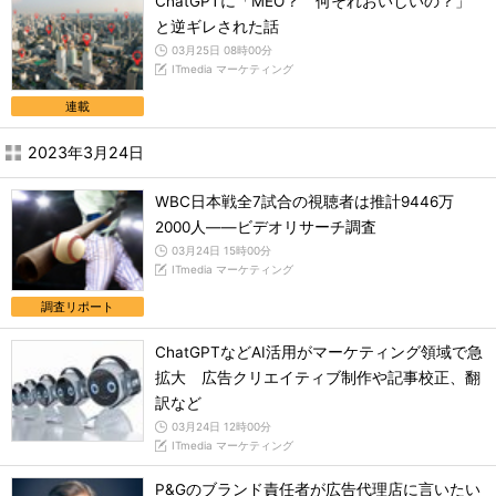
ChatGPTに「MEO？ 何それおいしいの？」
と逆ギレされた話
03月25日 08時00分
ITmedia マーケティング
連載
2023年3月24日
WBC日本戦全7試合の視聴者は推計9446万
2000人――ビデオリサーチ調査
03月24日 15時00分
ITmedia マーケティング
調査リポート
ChatGPTなどAI活用がマーケティング領域で急
拡大 広告クリエイティブ制作や記事校正、翻
訳など
03月24日 12時00分
ITmedia マーケティング
P&Gのブランド責任者が広告代理店に言いたい