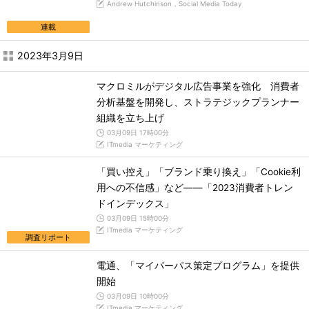
Andrew Hutchinson，Social Media Today
連載
2023年3月9日
マクロミルがデジタル広告事業を強化 消費者
分析基盤を開発し、ストラテジックプランナー
組織を立ち上げ
03月09日 17時00分
ITmedia マーケティング
「買い控え」「ブランド乗り換え」「Cookie利
用への不信感」など――「2023消費者トレン
ドインデックス」
03月09日 15時00分
ITmedia マーケティング
調査リポート
電通、「マイパーパス策定プログラム」を提供
開始
03月09日 10時00分
ITmedia マーケティング