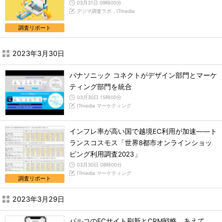
03月31日 09時00分
デジマ調査ラボ，ITmedia
調査リポート
2023年3月30日
パナソニック コネクトがデザイン部門とマーケ
ティング部門を統合
03月30日 15時00分
ITmedia マーケティング
インフレ率が高い国で越境EC利用が加速――ト
ランスコスモス「世界8都市オンラインショッ
ピング利用調査2023」
03月30日 08時00分
ITmedia マーケティング
調査リポート
2023年3月29日
パルコのECサイト刷新とCRM戦略 あえて