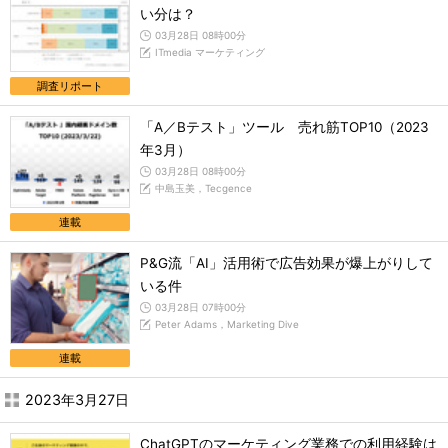
い分は？
03月28日 08時00分
ITmedia マーケティング
調査リポート
「A／Bテスト」ツール 売れ筋TOP10（2023
年3月）
03月28日 08時00分
中島玉美，Tecgence
連載
P&G流「AI」活用術で広告効果が爆上がりして
いる件
03月28日 07時00分
Peter Adams，Marketing Dive
連載
2023年3月27日
ChatGPTのマーケティング業務での利用経験は