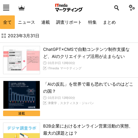
全て
ニュース
連載
調査リポート
特集
まとめ
2023年3月の記事一覧 - ITmedia マーケティング
2023年3月31日
ChatGPT×CMSで自動コンテンツ制作支援な
ど、AIのクリエイティブ活用が止まらない
03月31日 12時00分
ITmedia マーケティング
「AIの反乱」を世界で最も恐れているのはどこ
の国？
03月31日 12時00分
津乗学，スタティスタ・ジャパン
連載
B2B企業におけるオンライン営業活動の実態、
最大の課題とは？