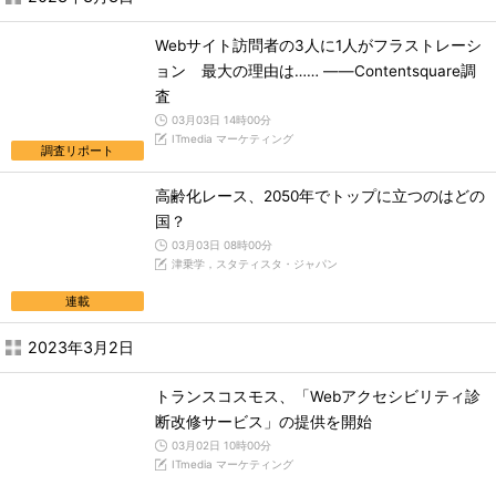
Webサイト訪問者の3人に1人がフラストレーシ
ョン 最大の理由は…… ――Contentsquare調
査
03月03日 14時00分
ITmedia マーケティング
調査リポート
高齢化レース、2050年でトップに立つのはどの
国？
03月03日 08時00分
津乗学，スタティスタ・ジャパン
連載
2023年3月2日
トランスコスモス、「Webアクセシビリティ診
断改修サービス」の提供を開始
03月02日 10時00分
ITmedia マーケティング