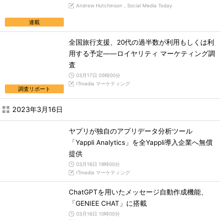
Andrew Hutchinson，Social Media Today
連載
全国旅行支援、20代の過半数が利用もしくは利
用する予定――ロイヤリティ マーケティング調
査
03月17日 05時00分
ITmedia マーケティング
調査リポート
2023年3月16日
ヤプリが独自のアプリデータ分析ツール
「Yappli Analytics」を全Yappli導入企業へ無償
提供
03月16日 19時00分
ITmedia マーケティング
ChatGPTを用いたメッセージ自動作成機能、
「GENIEE CHAT」に搭載
03月16日 10時00分