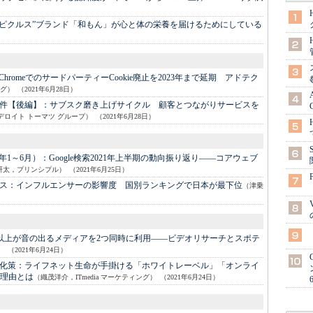
和ピクルス”ブランド「和もん」が心と体の栄養を届けるためにしている
e、ChromeでのサードパーティーCookie廃止を2023年まで延期 アドテク
ング）
（2021年6月28日）
件【後編】：
サブスク磨き上げサイクル 顧客とつながりサービスを
デロイト トーマツ グループ）
（2021年6月28日）
1年1～6月）：
Google検索2021年上半期の動向振り返り――コアウェブ
研太，プリンシプル）
（2021年6月25日）
ス：
インフルエンサーの影響度 国別ランキングで日本が最下位
（津乗
以上が音の出るメディアを2つ同時に利用――ビデオリサーチとスポテ
）
（2021年6月24日）
化策：
ライフネット生命が手掛ける「ホワイトレーベル」「オンライ
理由とは
（織茂洋介，ITmedia マーケティング）
（2021年6月24日）