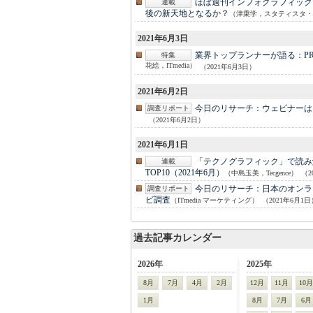
ほぼ週刊インフォグラフィック
連載
後の新天地となるか？
（津乗学，スタティスタ・
2021年6月3日
業界トップランナーが語る：
P
特集
花絵，ITmedia）
（2021年6月3日）
2021年6月2日
今日のリサーチ：
ウェビナーは
調査リポート
（2021年6月2日）
2021年6月1日
「テクノグラフィック」で読み解く
連載
TOP10（2021年6月）
（中島玉美，Tecgence）
（2
今日のリサーチ：
日本のオンラ
調査リポート
ビ調査
（ITmedia マーケティング）
（2021年6月1日
過去記事カレンダー
2026年
2025年
8月
7月
4月
2月
12月
11月
10月
1月
8月
7月
6月