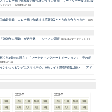
ス：
コロナ禍で急成長の食品オンライン販売 フードリテールはEC最
ジャパン）
（2021年6月4日）
RTech最前線 コロナ禍で加速する広報DXとどう向き合うべきか
（大西
「2020年に開始」が過半数――シャノン調査
（ITmedia マーケティング）
MarTechの現在：
「マーケティングオートメーション」 売れ筋
021年6月1日）
インショッピングはスマホ中心、Webサイト滞在時間は短い――アド
）
2024年
2023年
9月
12月
11月
10月
9月
12月
11月
10月
9月
5月
8月
7月
6月
5月
8月
7月
6月
5月