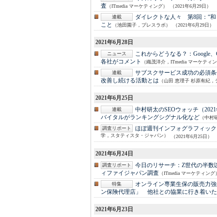
査
（ITmedia マーケティング）
（2021年6月29日）
ダイレクトな人々 第8回：
“
連載
こと
（池田園子，プレスラボ）
（2021年6月29日）
2021年6月28日
これからどうなる？：
Googl
ニュース
各社がコメント
（織茂洋介，ITmedia マーケティ
サブスクサービス成功の必須条
連載
改善し続ける活動とは
（山田 恵理子 杉原有紀，
2021年6月25日
中村研太のSEOウォッチ（202
連載
バイタルがランキングシグナル化など
（中村
ほぼ週刊インフォグラフィック
調査リポート
学，スタティスタ・ジャパン）
（2021年6月25日）
2021年6月24日
今日のリサーチ：
Z世代の半数
調査リポート
ィファイジャパン調査
（ITmedia マーケティング
オンライン専業生保の販売力強
特集
ン保険代理店」 他社との協業に行き着いた
2021年6月23日