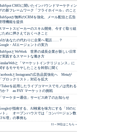
HubSpot CMOに聞いたインバウンドマーケティン
グの新フレームワーク「フライホイール」のこと
HubSpotが無料のCRMを強化、メール配信と広告
管理機能を提供
スマートスピーカーのスキル開発、今すぐ取り組
むために押さえておくべきこと
AIがあなたの代わりに企業へ電話……？
Google・AIエージェントの実力
HubSpotとWeWork 世界の成長企業が新しい日常
で実践するスマートな働き方
SimilarWebと「マーケットインテリジェンス」に
関するモヤモヤしたことを幹部に聞く
FacebookとInstagramの広告品質強化へ Metaが
「ブロックリスト」対応を拡大
VTuberを起用したライブコマースでモノは売れる
のか？ au PAY マーケットの挑戦
「マーケター通信」サービス終了のお知らせ
Googleが指南する、AI検索を味方にする「10のヒ
ント」 オープンハウスでは「コンバージョン数
63％増」の事例も
11～30位はこちら »