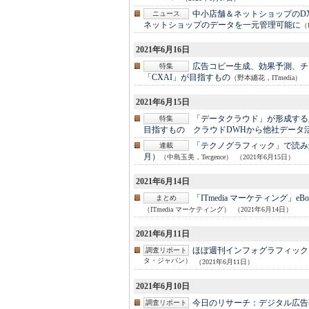
中小店舗＆ネットショップのD
ニュース
ネットショップのデータを一元管理可能に
（
2021年6月16日
広告コピー生成、効果予測、チャ
特集
「CXAI」が目指すもの
（野本纏花，ITmedia）
2021年6月15日
「データクラウド」が形成する
特集
目指すもの クラウドDWHから他社データ
「テクノグラフィック」で読み解く
連載
月）
（中島玉美，Tecgence）
（2021年6月15日）
2021年6月14日
「ITmedia マーケティング」e
まとめ
（ITmedia マーケティング）
（2021年6月14日）
2021年6月11日
ほぼ週刊インフォグラフィック
調査リポート
タ・ジャパン）
（2021年6月11日）
2021年6月10日
今日のリサーチ：
デジタル広告
調査リポート