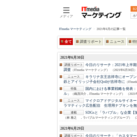
B2
ホ
メディア
ITmedia マーケティング
2021年6月の記事一覧
全て
調査リポート
ニュース
特
2021年6月30日
今日のリサーチ：
2021年上
調査リポート
調査
（ITmedia マーケティング）
（2021年6月30日）
キラリナ京王吉祥寺にオープン
ニュース
鉄とアイリッジ子会社Qoilが吉祥寺に
（ITme
国内における事業戦略を発表：
特集
ル」
（織茂洋介，ITmedia マーケティング）
（202
マイクロアドデジタルサイネージ
ニュース
ラマティック広告配信 生理用ナプキンを無
SDGsと「ラバブル」な企業【
連載
（林 雅之 ，ラバブルマーケティンググループ）
（
2021年6月29日
今日のリサーチ：
「カスタマー
調査リポート