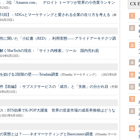
art」、2位「Amazon.com」 デロイト トーマツが世界の小売業ランキン
CX 
6月23日）
第1回】：
SDGsとマーケティングと愛される企業の在り方を考える
（林
1年6月23日）
性に聞いた「小紅書（RED）」利用実態――アライドアーキテクツ調
MarTechの現在：
「サイト内検索」ツール 国内売れ筋
021年6月22日）
妨げる2段階の壁――Teradata調査
（ITmedia マーケティング）
（2021年6月
件【前編】：
サブスクサービスの「成功」と「失敗」の分かれ目
（竹田
21年6月21日）
ス：
BTS効果でK-POP大躍進 世界の音楽市場の成長率推移はどうな
（2021年6月18日）
実態とは？――ネオマーケティングとBaseconnect調査
（ITmedia マーケ