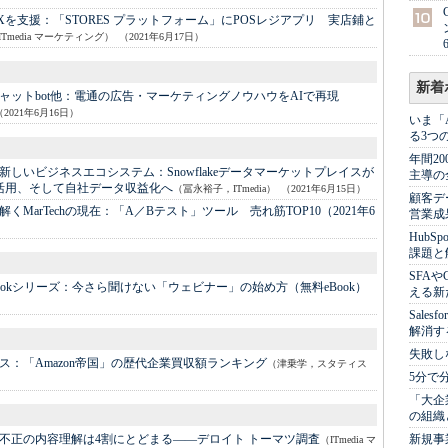
Xを支援：
「STORES プラットフォーム」にPOSレジアプリ 実店鋪と
ITmedia マーケティング）
（2021年6月17日）
新着
ットbot他：
電通の広告・マーケティングノウハウをAIで再現
（2021年6月16日）
いま「
る3つ
年間2
新しいビジネスエコシステム：
Snowflakeデータマーケットプレイスが
主導の
活用、そして自社データ収益化へ
（冨永裕子，ITmedia）
（2021年6月15日）
顧客デ
MarTechの現在：
「A／Bテスト」ツール 売れ筋TOP10（2021年6
営業成
Hub
課題と
SFA
Bookシリーズ：
今さら聞けない「ウェビナー」の始め方（無料eBook）
える新
Sale
解消す
失敗し
ス：
「Amazon帝国」の歴代企業買収額ランキング
（津乗学，スタティス
5分で
「大企
の組織
不正の内容理解は4割にとどまる――デロイト トーマツ調査
新規事
（ITmedia マ