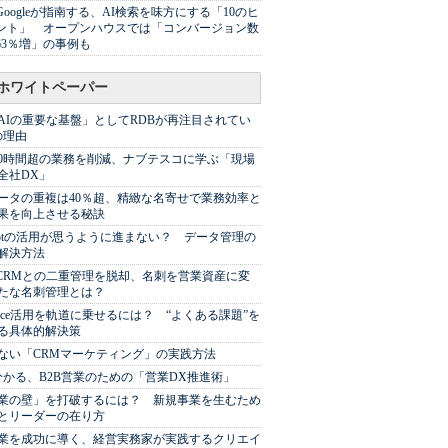
Googleが指南する、AI検索を味方にする「10のヒ
ント」 オープンハウスでは「コンバージョン数
63％増」の事例も
ホワイトペーパー
AIの重要な基盤」としてRDBが再注目されてい
の理由
00時間超の業務を削減、ナブテスコに学ぶ「現場
全社DX」
ータの重複は40％超、精緻な名寄せで業務効率と
果を向上させる秘訣
Spotの活用が思うように進まない？ データ管理の
解決方法
やCRMとの二重管理を脱却、名刺を営業資産に変
たな名刺管理とは？
sforce活用を軌道に乗せるには？ “よくある課題”を
る具体的解決策
ない「CRMマーケティング」の実践方法
分かる、B2B営業のための「営業DX推進術」
業の壁」を打破するには？ 新規事業を生むため
とリーダーの在り方
業を成功に導く、経営実務家が実践するクリエイ