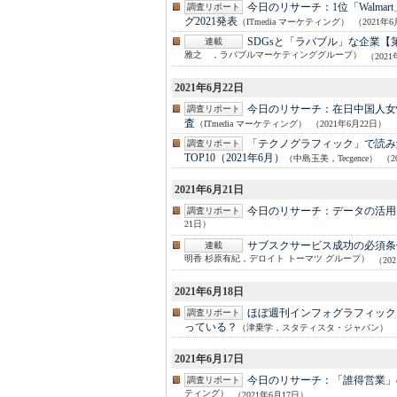
今日のリサーチ：
1位「Walm
調査リポート
グ2021発表
（ITmedia マーケティング）
（2021年
SDGsと「ラバブル」な企業【
連載
雅之 ，ラバブルマーケティンググループ）
（202
2021年6月22日
今日のリサーチ：
在日中国人女
調査リポート
査
（ITmedia マーケティング）
（2021年6月22日）
「テクノグラフィック」で読み解く
調査リポート
TOP10（2021年6月）
（中島玉美，Tecgence）
（2
2021年6月21日
今日のリサーチ：
データの活用を
調査リポート
21日）
サブスクサービス成功の必須条
連載
明香 杉原有紀，デロイト トーマツ グループ）
（20
2021年6月18日
ほぼ週刊インフォグラフィック
調査リポート
っている？
（津乗学，スタティスタ・ジャパン）
2021年6月17日
今日のリサーチ：
「誰得営業」の
調査リポート
ティング）
（2021年6月17日）