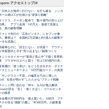
Experts アクセストップ10
「日本人が海外へ行けない」を打ち破る シンガ
ポール発LCCが仕掛ける“逆張り戦略”
サツドラ、クーポン配布で「数十億円の売り上げ
効果」 アプリ会員「145万人」達成で見据え
る、真の顧客理解
ファミマ先行の「広告ビジネス」にセブンが参
入、勝算は？ 全国約2万店舗と約1億人の顧客デ
ータを武器に
高級車なのに「目立たない」が武器？ アウディ
が木梨憲武と示す“売り込まない”顧客づくり
オニツカタイガーが“新宿ど真ん中”で描く世界戦
略 プラダやロエベと競う「売上1365億円の先」
富裕層の「使う喜び」をどう引き出すか ダイナ
ースとニューオータニ「18万円超カード」の真意
「サングラス＝不良」の偏見を巧みに壊した
Zoff 社長が明かす“したたかな”ブランド戦略
チャット問い合わせ「98％」をAIが無人解決
Zoomが語る「安く・速くさばく」コールセンタ
ーの限界
年会費16万5000円を「据え置いた」AMEX プラ
チナが売る"体験"の裏に「年500万円」の顧客選
別