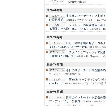
ーケティング）
（2021年6月10日）
2021年6月9日
小売業のマーケティング支援：
ニュース
が提供開始
（ITmedia マーケティング）
（2021年
「フジトラ」の現在地点：
富士
特集
る課題にどう取り組んでいる？
（冨永裕子，ITm
2021年6月8日
新しい体験を創造せよ：
コネク
コラム
ておくべき3つのユーザー行動
（佐々直紀，Adju
「テクノグラフィック」で読み解く
調査リポート
TOP10（2021年6月）
（中島玉美，Tecgence）
（2
2021年6月7日
今日のリサーチ：
日本企業の約
調査リポート
ティング）
（2021年6月7日）
「ITmedia マーケティング」e
まとめ
eBook）
（ITmedia マーケティング）
（2021年6月7
2021年6月4日
日本のインターネット広告の礎
ニュース
ブ・アドバイザーに就任
（ITmedia マーケティ