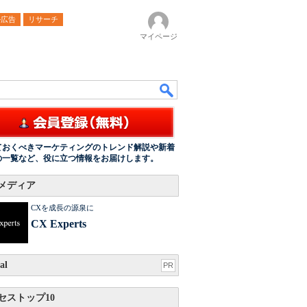
ル広告
リサーチ
マイページ
ておくべきマーケティングのトレンド解説や新着
の一覧など、役に立つ情報をお届けします。
メディア
CXを成長の源泉に
CX Experts
al
PR
セストップ10