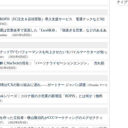
ティブ
BOPIS（EC注文＆店頭受取）導入支援サービス 電通テックなど3社
6月9日）
通は営業改革で直面した「Excel依存」「強過ぎる営業」などのあるあ
edia）
（2021年6月9日）
テッドTVでパフォーマンスを向上させたいモバイルマーケターが知っ
st）
（2021年6月8日）
MarTechの現在：
「パーソナライゼーションエンジン」 売れ筋
021年6月8日）
8割がCXの取り組みに遅れ――ガートナー ジャパン調査
（ITmedia マーケ
Bookシリーズ：
コロナ後の小売業の新潮流「BOPIS」とは何か（無料
日）
を作った立役者：
横山隆治氏がCCCマーケティングのエグゼクティ
ング）
（2021年6月4日）