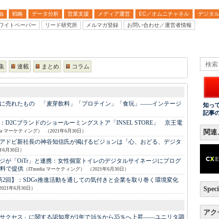
戦略
データ分析
営業支援
メディア運営
EC／オムニチャネル
デジタ
B
ワイトペーパー
リード研究所
メルマガ登録
お問い合わせ／運営者情報
集
連載
まとめ
コラム
半期に売れたもの 「麦芽飲料」「プロテイン」「食玩」――インテージ
知っ
記事
：
D2Cブランドのショールーミングストア「INSEL STORE」 京王電
dia マーケティング）
（2021年6月30日）
関連
アドビ新社長の神谷知信氏が掲げるビジョンは「心、おどる、デジタ
1年6月30日）
が「OiTr」と連携：
女性個室トイレのデジタルサイネージにプログ
料で提供
（ITmedia マーケティング）
（2021年6月30日）
第2回】：
SDGs推進活動を通しての気付きと企業を取り巻く環境変化
2021年6月30日）
Speci
アク
サクセス」に関する認知度が1年で16％から35％へ上昇――ユニリタ調