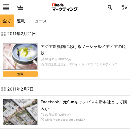
全て
連載
ニュース
2011年2月の記事一覧 - ITmedia マーケティング
2011年2月21日
アジア新興国におけるソーシャルメディアの現
状
02月21日 08時00分
岩渕匡敦 辻佳子，デロイト トーマツ コンサルティング
連載
2011年2月7日
Facebook、元Sunキャンパスを新本社として購
入か
02月07日 12時51分
Chris Preimesberger，eWEEK