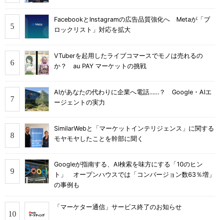
FacebookとInstagramの広告品質強化へ Metaが「ブ
ロックリスト」対応を拡大
VTuberを起用したライブコマースでモノは売れるの
か？ au PAY マーケットの挑戦
AIがあなたの代わりに企業へ電話……？ Google・AIエ
ージェントの実力
SimilarWebと「マーケットインテリジェンス」に関する
モヤモヤしたことを幹部に聞く
Googleが指南する、AI検索を味方にする「10のヒン
ト」 オープンハウスでは「コンバージョン数63％増」
の事例も
「マーケター通信」サービス終了のお知らせ