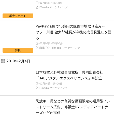
02月05日 15時00分
ITmedia マーケティング
調査リポート
PayPay活用で15兆円の販促市場取り込みへ、
ヤフー川邊 健太郎社長が今後の成長見通しを語
る
02月05日 05時00分
織茂洋介，ITmedia マーケティング
特集
2019年2月4日
日本航空と野村総合研究所、共同出資会社
「JALデジタルエクスペリエンス」を設立
02月04日 19時00分
ITmedia マーケティング
民放キー局などの良質な動画限定の運用型イン
ストリーム広告、博報堂DYメディアパートナ
ーズなどが提供