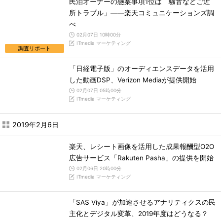
民泊オーナーの懸案事項1位は「騒音などご近
所トラブル」――楽天コミュニケーションズ調
べ
02月07日 10時00分
ITmedia マーケティング
調査リポート
「日経電子版」のオーディエンスデータを活用
した動画DSP、Verizon Mediaが提供開始
02月07日 05時00分
ITmedia マーケティング
2019年2月6日
楽天、レシート画像を活用した成果報酬型O2O
広告サービス「Rakuten Pasha」の提供を開始
02月06日 20時00分
ITmedia マーケティング
「SAS Viya」が加速させるアナリティクスの民
主化とデジタル変革、2019年度はどうなる？