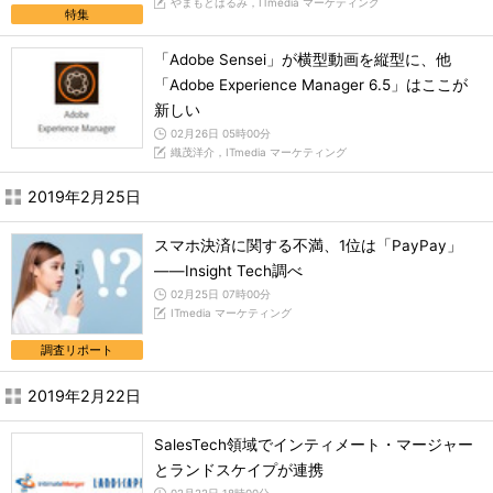
やまもとはるみ，ITmedia マーケティング
特集
「Adobe Sensei」が横型動画を縦型に、他
「Adobe Experience Manager 6.5」はここが
新しい
02月26日 05時00分
織茂洋介，ITmedia マーケティング
2019年2月25日
スマホ決済に関する不満、1位は「PayPay」
――Insight Tech調べ
02月25日 07時00分
ITmedia マーケティング
調査リポート
2019年2月22日
SalesTech領域でインティメート・マージャー
とランドスケイプが連携