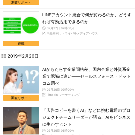
調査リポート
LINEアカウント統合で何が変わるのか、どうす
れば有効活用できるのか
02月27日 07時00分
高松泰嗣，トライバルメディアハウス
連載
2019年2月26日
AIがもたらす企業間格差、国内企業と外資系企
業で認識に違い――セールスフォース・ドット
コム調べ
02月26日 09時00分
ITmedia マーケティング
調査リポート
「広告コピーを書くAI」などに挑む電通のプロ
ジェクトチームリーダーが語る、AIをビジネス
に生かすヒント
02月26日 08時00分