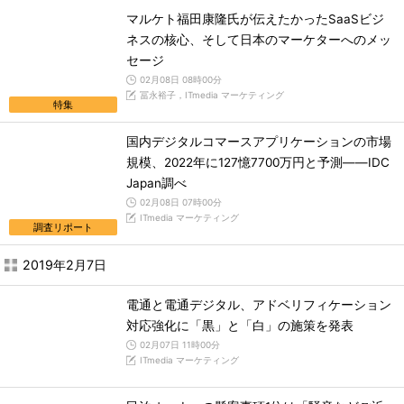
マルケト福田康隆氏が伝えたかったSaaSビジ
ネスの核心、そして日本のマーケターへのメッ
セージ
02月08日 08時00分
冨永裕子，ITmedia マーケティング
特集
国内デジタルコマースアプリケーションの市場
規模、2022年に127憶7700万円と予測――IDC
Japan調べ
02月08日 07時00分
ITmedia マーケティング
調査リポート
2019年2月7日
電通と電通デジタル、アドベリフィケーション
対応強化に「黒」と「白」の施策を発表
02月07日 11時00分
ITmedia マーケティング