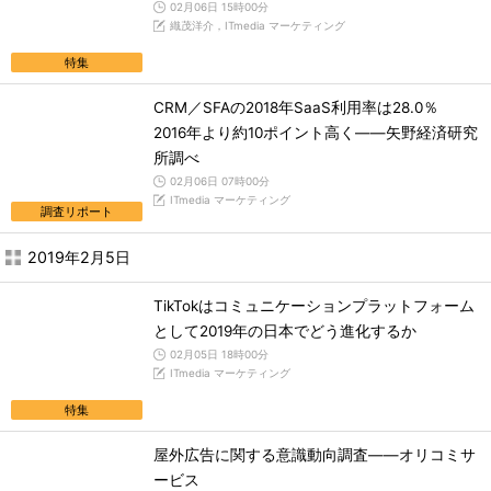
02月06日 15時00分
織茂洋介，ITmedia マーケティング
特集
CRM／SFAの2018年SaaS利用率は28.0％
2016年より約10ポイント高く――矢野経済研究
所調べ
02月06日 07時00分
ITmedia マーケティング
調査リポート
2019年2月5日
TikTokはコミュニケーションプラットフォーム
として2019年の日本でどう進化するか
02月05日 18時00分
ITmedia マーケティング
特集
屋外広告に関する意識動向調査――オリコミサ
ービス