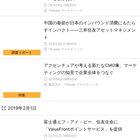
02月04日 10時00分
ITmedia マーケティング
中国の春節が日本のインバウンド消費にもたら
すインパクト――三井住友アセットマネジメン
ト
02月04日 07時00分
ITmedia マーケティング
調査リポート
アクセンチュアが考える新たなCMO像、マーケ
ティングの知見で企業全体をつなぐ
02月04日 06時00分
織茂洋介，ITmedia マーケティング
特集
2019年2月1日
富士通エフ・アイ・ピー、住友生命に
「ValueFrontポイントサービス」を提供
02月01日 18時00分