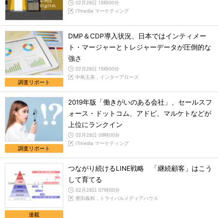
02月28日 15時00分
ITmedia マーケティング
DMP＆CDP導入状況、日本ではインティメー
ト・マージャーとトレジャーデータが圧倒的な
強さ
02月28日 15時00分
中島玉美，インターアローズ
調査リポート
2019年版「働きがいのある会社」、セールスフ
ォース・ドットコム、アドビ、マルケトなどが
上位にランクイン
02月28日 09時00分
ITmedia マーケティング
調査リポート
つながり続けるLINE戦略 「継続顧客」はこう
して育てる
02月28日 07時00分
豊田義和，トライバルメディアハウス
連載