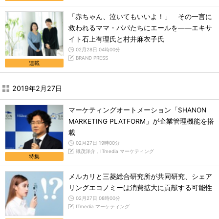
「赤ちゃん、泣いてもいいよ！」 その一言に
救われるママ・パパたちにエールを――エキサ
イト石上有理氏と村井麻衣子氏
02月28日 04時00分
BRAND PRESS
連載
2019年2月27日
マーケティングオートメーション「SHANON
MARKETING PLATFORM」が企業管理機能を搭
載
02月27日 19時00分
織茂洋介，ITmedia マーケティング
特集
メルカリと三菱総合研究所が共同研究、シェア
リングエコノミーは消費拡大に貢献する可能性
02月27日 08時00分
ITmedia マーケティング