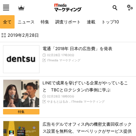
全て
ニュース
特集
調査リポート
連載
トップ10
2019年2月の記事一覧 - ITmedia マーケティング
2019年2月28日
電通「2018年 日本の広告費」を発表
02月28日 17時30分
ITmedia マーケティング
LINEで成果を挙げている企業がやっているこ
と TBCとロクシタンの事例に学ぶ
02月28日 16時00分
やまもとはるみ，ITmedia マーケティング
特集
広告モデルでオフィス内の機密文書回収ボック
ス設置を無料化、マーベリックがサービス提供