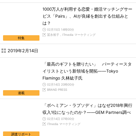
1000万人が利用する恋愛・婚活マッチングサー
ビス「Pairs」、AIが良縁を創出する仕組みと
は？
02月15日 14時00分
冨永裕子，ITmedia マーケティング
特集
2019年2月14日
「最高のギフトを贈りたい」 パーティースタ
イリストという新領域を開拓――Tokyo
Flamingo 久林紘子氏
02月14日 20時00分
BRAND PRESS
連載
「ボヘミアン・ラプソディ」はなぜ2018年興行
収入1位になったのか？――GEM Partners調べ
02月14日 07時00分
ITmedia マーケティング
調査リポート