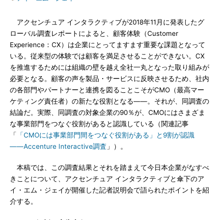
アクセンチュア インタラクティブが2018年11月に発表したグ
ローバル調査レポートによると、顧客体験（Customer
Experience：CX）は企業にとってますます重要な課題となって
いる。従来型の体験では顧客を満足させることができない。CX
を推進するためには組織の壁を越え全社一丸となった取り組みが
必要となる。顧客の声を製品・サービスに反映させるため、社内
の各部門やパートナーと連携を図ることこそがCMO（最高マー
ケティング責任者）の新たな役割となる――。それが、同調査の
結論だ。実際、同調査の対象企業の90％が、CMOにはさまざま
な事業部門をつなぐ役割があると認識している（関連記事
「
「CMOには事業部門間をつなぐ役割がある」と9割が認識
――Accenture Interactive調査
」）。
本稿では、この調査結果とそれを踏まえて今日本企業がなすべ
きことについて、アクセンチュア インタラクティブと傘下のア
イ・エム・ジェイが開催した記者説明会で語られたポイントを紹
介する。