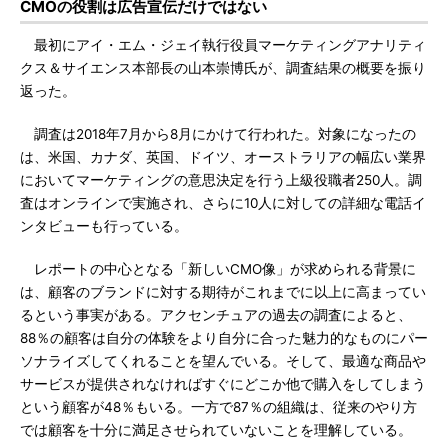
CMOの役割は広告宣伝だけではない
最初にアイ・エム・ジェイ執行役員マーケティングアナリティ
クス＆サイエンス本部長の山本崇博氏が、調査結果の概要を振り
返った。
調査は2018年7月から8月にかけて行われた。対象になったの
は、米国、カナダ、英国、ドイツ、オーストラリアの幅広い業界
においてマーケティングの意思決定を行う上級役職者250人。調
査はオンラインで実施され、さらに10人に対しての詳細な電話イ
ンタビューも行っている。
レポートの中心となる「新しいCMO像」が求められる背景に
は、顧客のブランドに対する期待がこれまでに以上に高まってい
るという事実がある。アクセンチュアの過去の調査によると、
88％の顧客は自分の体験をより自分に合った魅力的なものにパー
ソナライズしてくれることを望んでいる。そして、最適な商品や
サービスが提供されなければすぐにどこか他で購入をしてしまう
という顧客が48％もいる。一方で87％の組織は、従来のやり方
では顧客を十分に満足させられていないことを理解している。