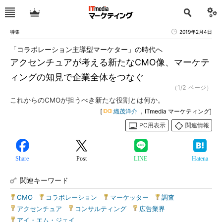
特集
2019年2月4日
「コラボレーション主導型マーケター」の時代へ
アクセンチュアが考える新たなCMO像、マーケテ
ィングの知見で企業全体をつなぐ
（1/2 ページ）
これからのCMOが担うべき新たな役割とは何か。
[
織茂洋介
，ITmedia マーケティング]
PC用表示
関連情報
Share
Post
LINE
Hatena
関連キーワード
CMO
|
コラボレーション
|
マーケッター
|
調査
|
アクセンチュア
|
コンサルティング
|
広告業界
|
アイ・エム・ジェイ