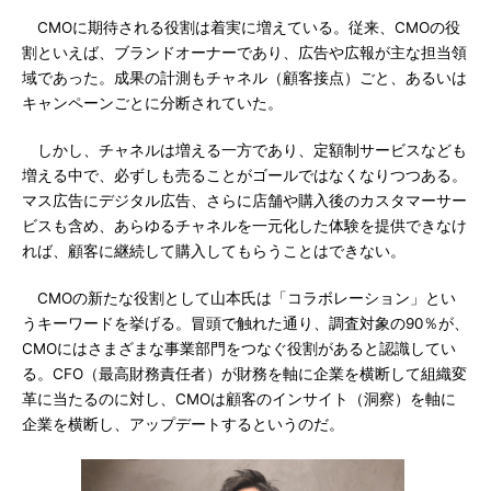
CMOに期待される役割は着実に増えている。従来、CMOの役
割といえば、ブランドオーナーであり、広告や広報が主な担当領
域であった。成果の計測もチャネル（顧客接点）ごと、あるいは
キャンペーンごとに分断されていた。
しかし、チャネルは増える一方であり、定額制サービスなども
増える中で、必ずしも売ることがゴールではなくなりつつある。
マス広告にデジタル広告、さらに店舗や購入後のカスタマーサー
ビスも含め、あらゆるチャネルを一元化した体験を提供できなけ
れば、顧客に継続して購入してもらうことはできない。
CMOの新たな役割として山本氏は「コラボレーション」とい
うキーワードを挙げる。冒頭で触れた通り、調査対象の90％が、
CMOにはさまざまな事業部門をつなぐ役割があると認識してい
る。CFO（最高財務責任者）が財務を軸に企業を横断して組織変
革に当たるのに対し、CMOは顧客のインサイト（洞察）を軸に
企業を横断し、アップデートするというのだ。