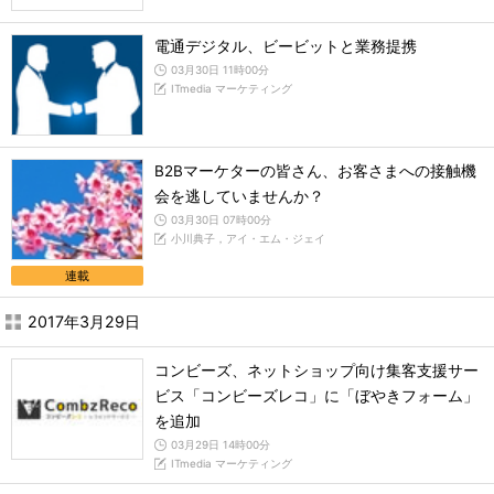
電通デジタル、ビービットと業務提携
03月30日 11時00分
ITmedia マーケティング
B2Bマーケターの皆さん、お客さまへの接触機
会を逃していませんか？
03月30日 07時00分
小川典子，アイ・エム・ジェイ
連載
2017年3月29日
コンビーズ、ネットショップ向け集客支援サー
ビス「コンビーズレコ」に「ぼやきフォーム」
を追加
03月29日 14時00分
ITmedia マーケティング