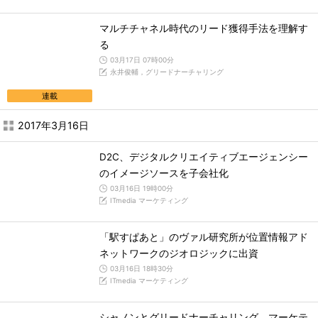
マルチチャネル時代のリード獲得手法を理解す
る
03月17日 07時00分
永井俊輔，グリードナーチャリング
連載
2017年3月16日
D2C、デジタルクリエイティブエージェンシー
のイメージソースを子会社化
03月16日 19時00分
ITmedia マーケティング
「駅すぱあと」のヴァル研究所が位置情報アド
ネットワークのジオロジックに出資
03月16日 18時30分
ITmedia マーケティング
シャノンとグリードナーチャリング、マーケテ