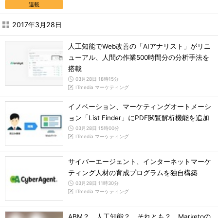
連載
2017年3月28日
人工知能でWeb改善の「AIアナリスト」がリニ
ューアル、人間の作業500時間分の分析手法を
搭載
03月28日 18時15分
ITmedia マーケティング
イノベーション、マーケティングオートメーシ
ョン「List Finder」にPDF閲覧解析機能を追加
03月28日 15時00分
ITmedia マーケティング
サイバーエージェント、インターネットマーケ
ティング人材の育成プログラムを独自構築
03月28日 11時30分
ITmedia マーケティング
ABM？ 人工知能？ それとも？ Marketoの