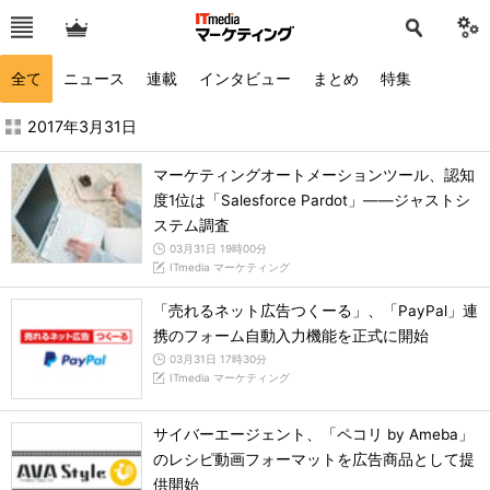
全て
ニュース
連載
インタビュー
まとめ
特集
2017年3月の記事一覧 - ITmedia マーケティング
2017年3月31日
マーケティングオートメーションツール、認知
度1位は「Salesforce Pardot」――ジャストシ
ステム調査
03月31日 19時00分
ITmedia マーケティング
「売れるネット広告つくーる」、「PayPal」連
携のフォーム自動入力機能を正式に開始
03月31日 17時30分
ITmedia マーケティング
サイバーエージェント、「ペコリ by Ameba」
のレシピ動画フォーマットを広告商品として提
供開始