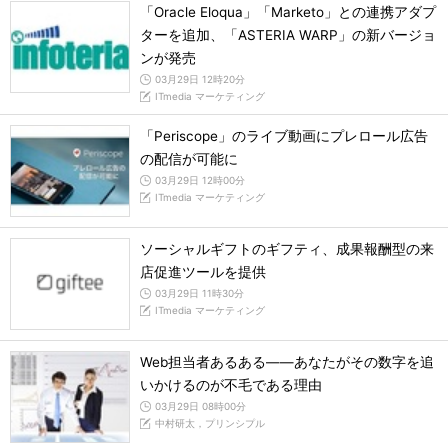
「Oracle Eloqua」「Marketo」との連携アダプ
ターを追加、「ASTERIA WARP」の新バージョ
ンが発売
03月29日 12時20分
ITmedia マーケティング
「Periscope」のライブ動画にプレロール広告
の配信が可能に
03月29日 12時00分
ITmedia マーケティング
ソーシャルギフトのギフティ、成果報酬型の来
店促進ツールを提供
03月29日 11時30分
ITmedia マーケティング
Web担当者あるある――あなたがその数字を追
いかけるのが不毛である理由
03月29日 08時00分
中村研太，プリンシプル