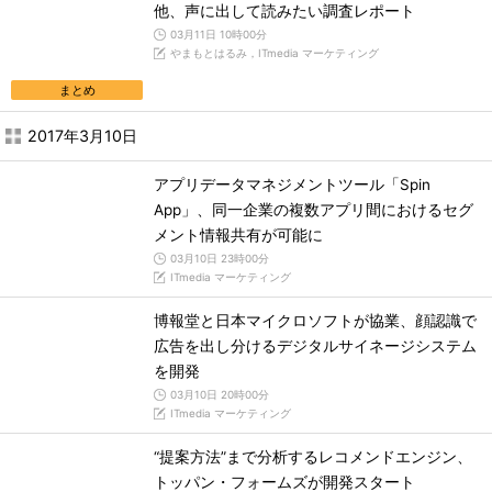
他、声に出して読みたい調査レポート
03月11日 10時00分
やまもとはるみ，ITmedia マーケティング
まとめ
2017年3月10日
アプリデータマネジメントツール「Spin
App」、同一企業の複数アプリ間におけるセグ
メント情報共有が可能に
03月10日 23時00分
ITmedia マーケティング
博報堂と日本マイクロソフトが協業、顔認識で
広告を出し分けるデジタルサイネージシステム
を開発
03月10日 20時00分
ITmedia マーケティング
“提案方法”まで分析するレコメンドエンジン、
トッパン・フォームズが開発スタート