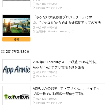
03月31日 11時00分
ITmedia マーケティング
「ボケない大阪移住プロジェクト」に学
ぶ、“ツッコミ”から始まる好感度アップの方法
03月31日 07時00分
池田園子，ITmedia マーケティング
連載
2017年3月30日
2017年にAndroidがストア収益でiOSを逆転、
App Annieがアプリ市場予測を発表
03月30日 17時00分
ITmedia マーケティング
ADFULLYのSSP「アドフリくん」、ネイティ
ブ広告枠での動画広告配信が可能に
03月30日 12時00分
ITmedia マーケティング