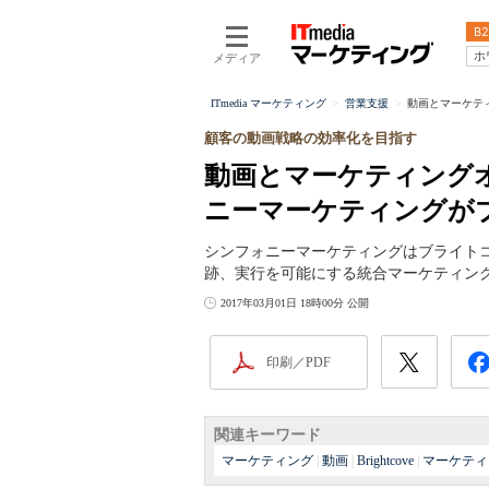
B2
ホ
メディア
ITmedia マーケティング
営業支援
動画とマーケテ
顧客の動画戦略の効率化を目指す
動画とマーケティング
ニーマーケティングが
シンフォニーマーケティングはブライト
跡、実行を可能にする統合マーケティン
2017年03月01日 18時00分 公開
印刷／PDF
関連キーワード
マーケティング
|
動画
|
Brightcove
|
マーケティ