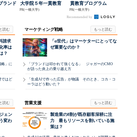
ブランド
大学院５年一貫教育
貫教育プログラム
得るた
PR(一橋大学)
PR(一橋大学)
Recommended by
マーケティング戦略
料請求
「α世代」はマーケターにとってな
化率は
ぜ重要なのか？
は？
戦略」に
「ブランドは叩かれて強くなる」 ジャガーのCMO
が語った炎上の乗り越え方
材ではど
「生成AIで作った広告」が物議 そのとき、コカ・コ
ーラはどう動いた？
営業支援
ージェン
製造業の8割が既存顧客深耕に注
う変わ
力 最もリソースを割いている施
策は？