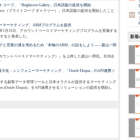
、「Brightcove Gallery」日本語版の提供を開始
 Gallery（ブライトコーブ ギャラリー）」日本語版の提供を開始したこと
ーマーケティング、ABMプログラムを提供
7年1月31日、アカウントベースドマーケティングプログラムを実施する
すると発表した。
新着e
グと営業の溝を埋めるため「本物のABM」の話をしよう――庭山一郎
（アカウントベースドマーケティング）』を上梓した庭山一郎氏。B2B企
？
：シンフォニーマーケティング、「Oracle Eloqua」のAPI連携ソ
する顧客データ管理ツールと日本オラクルが提供するマーケティング
mation (Oracle Eloqua)」をAPI連携させるソリューションの提供を開始し