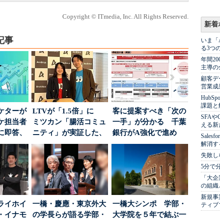
Copyright © ITmedia, Inc. All Rights Reserved.
新着
記事
いま「
る3つ
年間2
主導の
顧客デ
営業成
Hub
課題と
ケターが
LTVが「1.5倍」に
客に提案すべき「次の
SFA
ーケ担当者
ミツカン「腸活コミュ
一手」が分かる 千葉
える新
に即答、
ニティ」が実証した、
銀行がA強化で進め
Sale
値上げ時代に選ば...
る“One to On...
解消す
失敗し
5分で
「大企
の組織
新規事
ライホイ
一橋・慶應・東京外大
一橋大シンポ 学部・
ティブ
・イナモ
の学長らが語る学部・
大学院を５年で結ぶ一