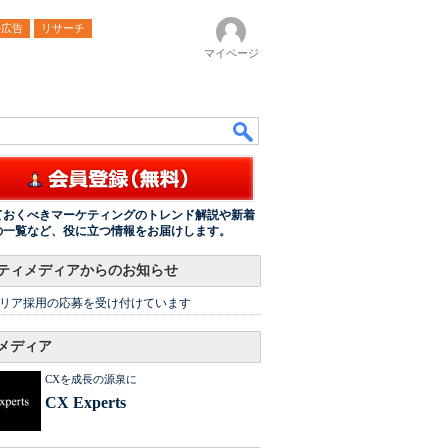
ル広告
リサーチ
マイページ
ておくべきマーケティングのトレンド解説や新着
の一覧など、役に立つ情報をお届けします。
ティメディアからのお知らせ
リア採用の応募を受け付けています
メディア
CXを成長の源泉に
CX Experts