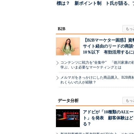
標は？ 新ポイント制
ト氏が語る、
度の狙い
が「信頼」を
め...
B2B
【B2Bマーケター困惑】資
サイト経由のリードの商談
10％以下 有効活用するに
コンテンツに戦力を“全集中” 「徳川家康の
学ぶ、いま必要なマーケティングとは
メルマガをきっかけにした商品購入、B2B商
れくらいの人が経験？
データ分析
アドビが「10種類のAIエ
ト」を発表 顧客体験はど
る？