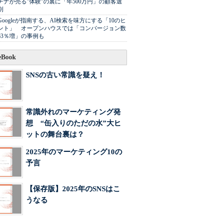
チナが売る"体験"の裏に「年500万円」の顧客選
別
Googleが指南する、AI検索を味方にする「10のヒ
ント」 オープンハウスでは「コンバージョン数
63％増」の事例も
Book
SNSの古い常識を疑え！
常識外れのマーケティング発
想 “缶入りのただの水”大ヒ
ットの舞台裏は？
2025年のマーケティング10の
予言
【保存版】2025年のSNSはこ
うなる