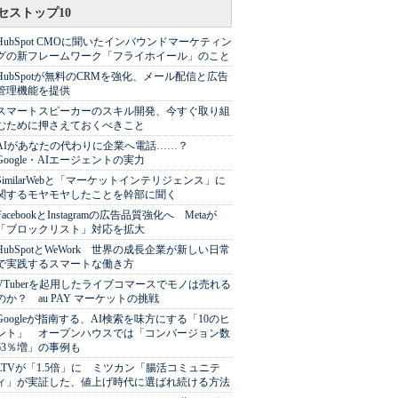
セストップ10
HubSpot CMOに聞いたインバウンドマーケティン
グの新フレームワーク「フライホイール」のこと
HubSpotが無料のCRMを強化、メール配信と広告
管理機能を提供
スマートスピーカーのスキル開発、今すぐ取り組
むために押さえておくべきこと
AIがあなたの代わりに企業へ電話……？
Google・AIエージェントの実力
SimilarWebと「マーケットインテリジェンス」に
関するモヤモヤしたことを幹部に聞く
FacebookとInstagramの広告品質強化へ Metaが
「ブロックリスト」対応を拡大
HubSpotとWeWork 世界の成長企業が新しい日常
で実践するスマートな働き方
VTuberを起用したライブコマースでモノは売れる
のか？ au PAY マーケットの挑戦
Googleが指南する、AI検索を味方にする「10のヒ
ント」 オープンハウスでは「コンバージョン数
63％増」の事例も
LTVが「1.5倍」に ミツカン「腸活コミュニテ
ィ」が実証した、値上げ時代に選ばれ続ける方法