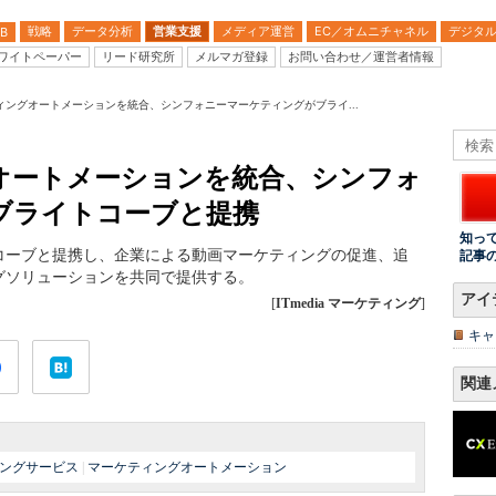
戦略
データ分析
営業支援
メディア運営
EC／オムニチャネル
デジタ
B
ワイトペーパー
リード研究所
メルマガ登録
お問い合わせ／運営者情報
ィングオートメーションを統合、シンフォニーマーケティングがブライ...
オートメーションを統合、シンフォ
ブライトコーブと提携
知っ
コーブと提携し、企業による動画マーケティングの促進、追
記事
グソリューションを共同で提供する。
アイ
[
ITmedia マーケティング
]
キャ
関連
ングサービス
|
マーケティングオートメーション