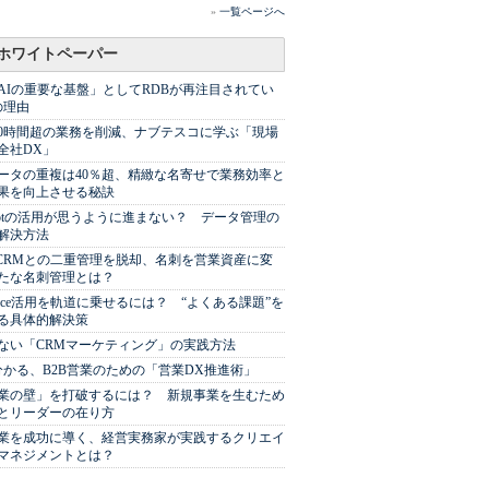
»
一覧ページへ
ホワイトペーパー
AIの重要な基盤」としてRDBが再注目されてい
の理由
00時間超の業務を削減、ナブテスコに学ぶ「現場
全社DX」
ータの重複は40％超、精緻な名寄せで業務効率と
果を向上させる秘訣
Spotの活用が思うように進まない？ データ管理の
解決方法
やCRMとの二重管理を脱却、名刺を営業資産に変
たな名刺管理とは？
sforce活用を軌道に乗せるには？ “よくある課題”を
る具体的解決策
ない「CRMマーケティング」の実践方法
分かる、B2B営業のための「営業DX推進術」
業の壁」を打破するには？ 新規事業を生むため
とリーダーの在り方
業を成功に導く、経営実務家が実践するクリエイ
マネジメントとは？