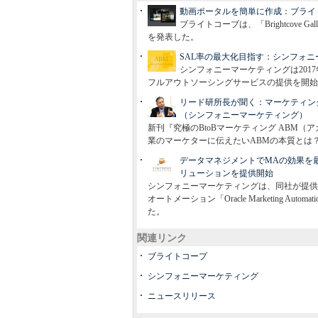
動画ポータルを簡単に作成：ブライトコーブ
ブライトコーブは、「Brightcove
を発表した。
SAL率の最大化目指す：シンフォニ
シンフォニーマーケティングは201
フルアウトソーシングサービスの提供を開始
リード研所長が聞く：マーケティン
（シンフォニーマーケティング）
新刊『究極のBtoBマーケティング ABM
業のマーケターに伝えたいABMの本質とは
データマネジメントでMAの効果を最大化
リューションを提供開始
シンフォニーマーケティングは、同社が提供
オートメーション「Oracle Marketing Auto
た。
関連リンク
ブライトコープ
シンフォニーマーケティング
ニュースリリース