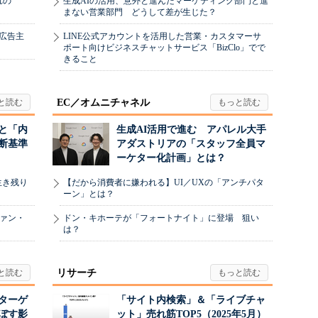
れの
生成AIの活用、意外と進んだマーケティング部門と進
まない営業部門 どうして差が生じた？
、広告主
LINE公式アカウントを活用した営業・カスタマーサ
ポート向けビジネスチャットサービス「BizClo」でで
きること
EC／オムニチャネル
と「内
生成AI活用で進む アパレル大手
断基準
アダストリアの「スタッフ全員マ
ーケター化計画」とは？
生き残り
【だから消費者に嫌われる】UI／UXの「アンチパタ
ーン」とは？
ヴァン・
ドン・キホーテが「フォートナイト」に登場 狙い
は？
リサーチ
リターゲ
「サイト内検索」＆「ライブチャ
ぼす影
ット」売れ筋TOP5（2025年5月）