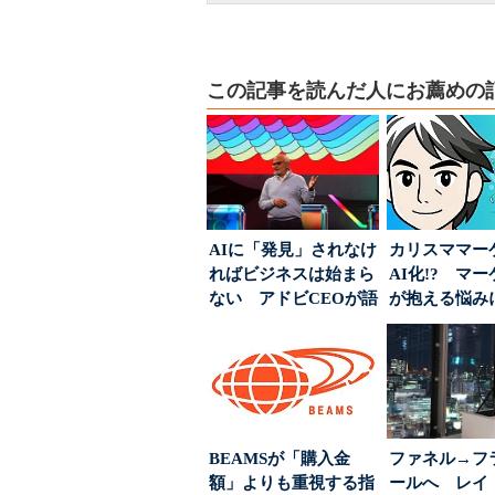
この記事を読んだ人にお薦めの
AIに「発見」されなけ
カリスママー
ればビジネスは始まら
AI化!? マ
ない アドビCEOが語
が抱える悩み
った、AIエージ...
実力は？
BEAMSが「購入金
ファネル→フ
額」よりも重視する指
ールへ レイ