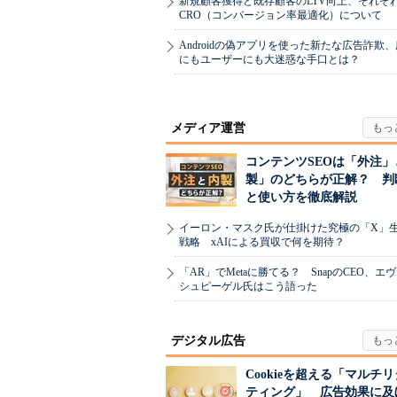
新規顧客獲得と既存顧客のLTV向上、それぞ
CRO（コンバージョン率最適化）について
Androidの偽アプリを使った新たな広告詐欺
にもユーザーにも大迷惑な手口とは？
メディア運営
コンテンツSEOは「外注」
製」のどちらが正解？ 判
と使い方を徹底解説
イーロン・マスク氏が仕掛けた究極の「X」
戦略 xAIによる買収で何を期待？
「AR」でMetaに勝てる？ SnapのCEO、エ
シュピーゲル氏はこう語った
デジタル広告
Cookieを超える「マルチ
ティング」 広告効果に及