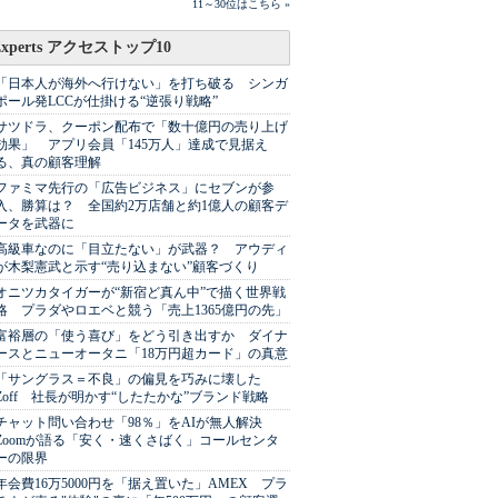
11～30位はこちら »
Experts アクセストップ10
「日本人が海外へ行けない」を打ち破る シンガ
ポール発LCCが仕掛ける“逆張り戦略”
サツドラ、クーポン配布で「数十億円の売り上げ
効果」 アプリ会員「145万人」達成で見据え
る、真の顧客理解
ファミマ先行の「広告ビジネス」にセブンが参
入、勝算は？ 全国約2万店舗と約1億人の顧客デ
ータを武器に
高級車なのに「目立たない」が武器？ アウディ
が木梨憲武と示す“売り込まない”顧客づくり
オニツカタイガーが“新宿ど真ん中”で描く世界戦
略 プラダやロエベと競う「売上1365億円の先」
富裕層の「使う喜び」をどう引き出すか ダイナ
ースとニューオータニ「18万円超カード」の真意
「サングラス＝不良」の偏見を巧みに壊した
Zoff 社長が明かす“したたかな”ブランド戦略
チャット問い合わせ「98％」をAIが無人解決
Zoomが語る「安く・速くさばく」コールセンタ
ーの限界
年会費16万5000円を「据え置いた」AMEX プラ