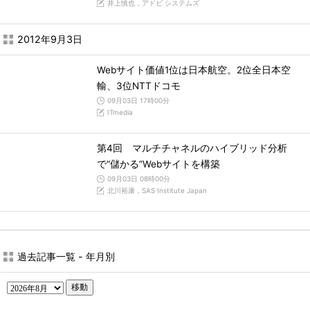
井上慎也，アドビ システムズ
2012年9月3日
Webサイト価値1位は日本航空。2位全日本空
輸、3位NTTドコモ
09月03日 17時00分
ITmedia
第4回 マルチチャネルのハイブリッド分析
で“儲かる”Webサイトを構築
09月03日 08時00分
北川裕康，SAS Institute Japan
過去記事一覧 - 年月別
移動