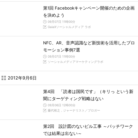
第1回 Facebookキャンペーン開催のための企画
を決めよう
09月07日 11時00分
GaiaXソーシャルメディア ラボ
NFC、AR、音声認識など新技術を活用したプロ
モーション事例7選
09月07日 11時00分
ソーシャルメディアマーケティングラボ
2012年9月6日
第4回 「読者は国民です」（キリっ という新
聞にターゲティング戦略はない
09月06日 12時00分
藤代裕之，ジャーナリスト／ブロガー
第2回 設計図のないビル工事 ～パッチワーク
では結果は出ない～