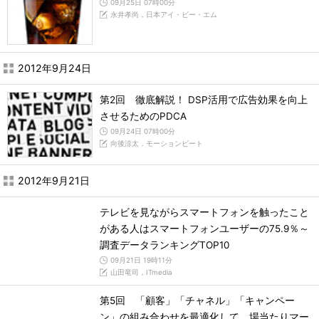
09月25日 07時00分
永井孝尚，日本アイ・ビー・エム
2012年9月24日
第2回 徹底解説！ DSP活用で広告効果を向上
させるためのPDCA
09月24日 07時00分
向後涼太，モーションビート
2012年9月21日
テレビを見ながらスマートフォンを触ったこと
がある人はスマートフォンユーザーの75.9％～
調査データランキングTOP10
09月21日 19時11分
山田竜司，ITmedia
第5回 「顧客」「チャネル」「キャンペー
ン」の組み合わせを最適化して、場当たりマー