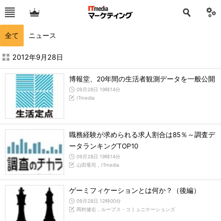
全て
ニュース
2012年9月の記事一覧 - ITmedia マーケティング
2012年9月28日
博報堂、20年間の生活者観測データを一般公開
09月28日 19時14分
ITmedia
職務経験が求められる求人割合は85％～調査デ
ータランキングTOP10
09月28日 19時14分
山田竜司，ITmedia
ゲーミフィケーションとは何か？（後編）
09月28日 12時00分
岡村健右，ループス・コミュニケーションズ