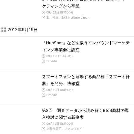
ケティングから卒業
09月21日 08時00分
北川裕康，SAS Institute Japan
2012年9月19日
「HubSpot」などを扱うインバウンドマーケテ
ィング専業会社設立
09月19日 19時50分
ITmedia
スマートフォンと連動する商品棚「スマート什
器」を開発、博報堂
09月19日 08時41分
ITmedia
第2回 調査データから読み解くBtoB商材の導
入検討に関する新事実
09月19日 08時00分
上田代里子，ネクスウェイ