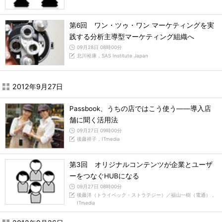
第6回 ワン・ツゥ・ワン マーケティングを実
践する分析主導型マーケティング組織へ
09月28日 08時00分
北川裕康，SAS Institute Japan
2012年9月27日
Passbook、うちの店ではこう使う――導入店
舗に聞く活用法
09月27日 09時00分
後藤祥子，ITmedia
第3回 オリジナルコンテンツが企業とユーザ
ーをつなぐHUBになる
09月27日 08時00分
後藤洋（トライベック・ストラテジー）／福山一樹（電通），
ITmedia