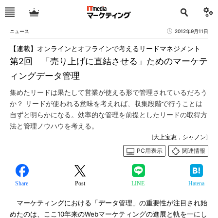
ニュース
2012年9月11日
【連載】オンラインとオフラインで考えるリードマネジメント
第2回 「売り上げに直結させる」ためのマーケテ
ィングデータ管理
集めたリードは果たして営業が使える形で管理されているだろう
か？ リードが使われる意味を考えれば、収集段階で行うことは
自ずと明らかになる。効率的な管理を前提としたリードの取得方
法と管理ノウハウを考える。
[大上宝恵，シャノン]
PC用表示
関連情報
Share
Post
LINE
Hatena
マーケティングにおける「データ管理」の重要性が注目され始
めたのは、ここ10年来のWebマーケティングの進展と軌を一にし