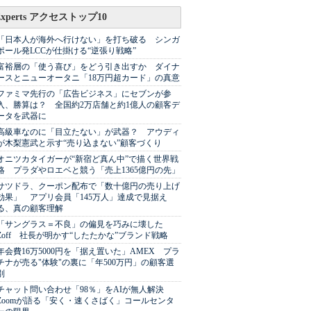
Experts アクセストップ10
「日本人が海外へ行けない」を打ち破る シンガ
ポール発LCCが仕掛ける“逆張り戦略”
富裕層の「使う喜び」をどう引き出すか ダイナ
ースとニューオータニ「18万円超カード」の真意
ファミマ先行の「広告ビジネス」にセブンが参
入、勝算は？ 全国約2万店舗と約1億人の顧客デ
ータを武器に
高級車なのに「目立たない」が武器？ アウディ
が木梨憲武と示す“売り込まない”顧客づくり
オニツカタイガーが“新宿ど真ん中”で描く世界戦
略 プラダやロエベと競う「売上1365億円の先」
サツドラ、クーポン配布で「数十億円の売り上げ
効果」 アプリ会員「145万人」達成で見据え
る、真の顧客理解
「サングラス＝不良」の偏見を巧みに壊した
Zoff 社長が明かす“したたかな”ブランド戦略
年会費16万5000円を「据え置いた」AMEX プラ
チナが売る"体験"の裏に「年500万円」の顧客選
別
チャット問い合わせ「98％」をAIが無人解決
Zoomが語る「安く・速くさばく」コールセンタ