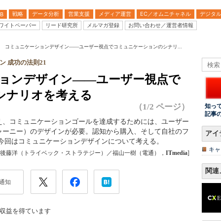
戦略
データ分析
営業支援
メディア運営
EC／オムニチャネル
デジタ
B
ワイトペーパー
リード研究所
メルマガ登録
お問い合わせ／運営者情報
回 コミュニケーションデザイン――ユーザー視点でコミュニケーションのシナリ...
 成功の法則21
ションデザイン――ユーザー視点で
シナリオを考える
（1/2 ページ）
知っ
記事
え、コミュニケーションゴールを達成するためには、ユーザー
ャーニー）のデザインが必要。認知から購入、そして自社のフ
アイ
 今回はコミュニケーションデザインについて考える。
キャ
[後藤洋（トライベック・ストラテジー）／福山一樹（電通），
ITmedia
]
関連
通知
収益を得ています