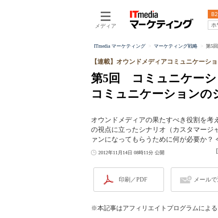
B2
ホ
メディア
ITmedia マーケティング
マーケティング戦略
第5
【連載】オウンドメディアコミュニケーション
第5回 コミュニケー
コミュニケーションの
オウンドメディアの果たすべき役割を考
の視点に立ったシナリオ（カスタマージ
ァンになってもらうために何が必要か？
2012年11月14日 08時11分 公開
印刷／PDF
メールで
※本記事はアフィリエイトプログラムによる