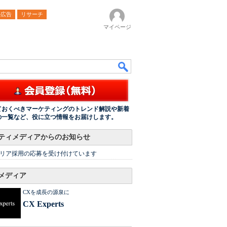
ル広告
リサーチ
マイページ
ておくべきマーケティングのトレンド解説や新着
の一覧など、役に立つ情報をお届けします。
ティメディアからのお知らせ
リア採用の応募を受け付けています
メディア
CXを成長の源泉に
CX Experts