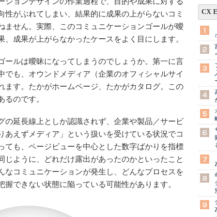
ーションデザインの作業過程で、目的や成果に対する
CX 
向性がぶれてしまい、結果的に成果の上がらないコミ
ねません。実際、このコミュニケーションゴールが曖
果、成果が上がらなかったケースをよく目にします。
ゴールは曖昧になってしまうのでしょうか。第一に言
中でも、オウンドメディア（企業のオフィシャルサイ
れます。たかがホームページ、たかがカタログ。この
あるのです。
グの延長線上としか認識されず、企業や製品／サービ
りあえずメディア」という扱いを受けている状況でコ
っても、ページビューを中心とした数字ばかりを指標
同じように、どれだけ露出があったのかといったこと
んなコミュニケーションが発生し、どんなプロセスを
把握できない状態に陥っている可能性があります。