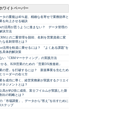
ホワイトペーパー
ータの重複は40％超、精緻な名寄せで業務効率と
果を向上させる秘訣
Spotの活用が思うように進まない？ データ管理の
解決方法
やCRMとの二重管理を脱却、名刺を営業資産に変
たな名刺管理とは？
sforce活用を軌道に乗せるには？ “よくある課題”を
る具体的解決策
ない「CRMマーケティング」の実践方法
分かる、B2B営業のための「営業DX推進術」
業の壁」を打破するには？ 新規事業を生むため
とリーダーの在り方
業を成功に導く、経営実務家が実践するクリエイ
マネジメントとは？
上高が約2倍に成長、富士フイルムが実践した新
創出の戦略とは？
代の「市場調査」、データから“答え”を出すために
3ステップ