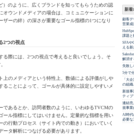
など）のように、広くブランドを知ってもらうための認
新着
にオウンドメディアの場合は、コミュニケーションに
顧客デ
ーザーの絆）の深さが重要なゴール指標の1つになり
営業成
Hub
課題と
る2つの視点
SFA
える新
Sale
る際には、2つの視点で考えると良いでしょう。そ
解消す
す。
失敗し
5分で
ト上のメディアという特性上、数値による評価がしや
「大企
の組織
することによって、ゴールが具体的に設定しやすいメ
新規事
ティブ
連結売
であるとか、訪問者数のように、いわゆるTVCMの
規事業
AI時
ゴール指標にしてはいけません。定量的な指標を用い
必要な
ーの行動プロセス（サイト内での動き）においていく
データ解析につなげる必要があります。