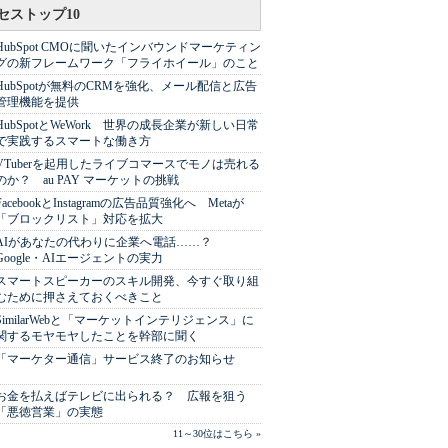
セストップ10
HubSpot CMOに聞いたインバウンドマーケティン
グの新フレームワーク「フライホイール」のこと
HubSpotが無料のCRMを強化、メール配信と広告
管理機能を提供
HubSpotとWeWork 世界の成長企業が新しい日常
で実践するスマートな働き方
VTuberを起用したライブコマースでモノは売れる
のか？ au PAY マーケットの挑戦
FacebookとInstagramの広告品質強化へ Metaが
「ブロックリスト」対応を拡大
AIがあなたの代わりに企業へ電話……？
Google・AIエージェントの実力
スマートスピーカーのスキル開発、今すぐ取り組
むために押さえておくべきこと
SimilarWebと「マーケットインテリジェンス」に
関するモヤモヤしたことを幹部に聞く
「マーケター通信」サービス終了のお知らせ
お金を払えばテレビに出られる？ 広報を狙う
「悪徳営業」の実態
11～30位はこちら »