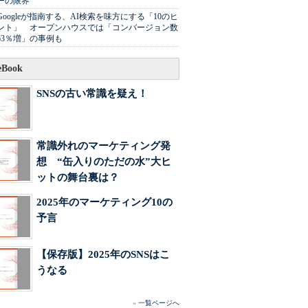
ーの限界
Googleが指南する、AI検索を味方にする「10のヒ
ント」 オープンハウスでは「コンバージョン数
63％増」の事例も
Book
SNSの古い常識を疑え！
常識外れのマーケティング発
想 “缶入りのただの水”大ヒ
ットの舞台裏は？
2025年のマーケティング10の
予言
【保存版】2025年のSNSはこ
うなる
»
一覧ページへ