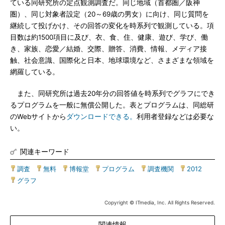
ている同研究所の定点観測調査だ。同じ地域（首都圏／阪神
圏）、同じ対象者設定（20～69歳の男女）に向け、同じ質問を
継続して投げかけ、その回答の変化を時系列で観測している。項
目数は約1500項目に及び、衣、食、住、健康、遊び、学び、働
き、家族、恋愛／結婚、交際、贈答、消費、情報、メディア接
触、社会意識、国際化と日本、地球環境など、さまざまな領域を
網羅している。
また、同研究所は過去20年分の回答値を時系列でグラフにでき
るプログラムを一般に無償公開した。表とプログラムは、同総研
のWebサイトから
ダウンロードできる。
利用者登録などは必要な
い。
関連キーワード
調査
|
無料
|
博報堂
|
プログラム
|
調査機関
|
2012
|
グラフ
Copyright © ITmedia, Inc. All Rights Reserved.
関連情報