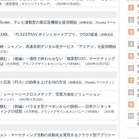
ト
（原田憲悟，マリンソフトウェア）
（2013年11月28日）
Twitter、テレビ連動型の新広告機能を提供開始
（岩崎史絵，ITmedia マーケ
PARK、「PLAZA PASS ポイントカードアプリ」でO2O促進
（岩崎史絵，
納：
シャノン、高速名刺デジタル化サービス 「アスデジ」を提供開始
月27日）
に挑む：
（後編）一過性で終わらせない「循環型O2O」マーケティング
には
（小川和也，グランドデザイン＆カンパニー／SPARK）
（2013年11月27日）
ト広告（PLA）の効果を上げる10の方法
（岩崎史絵，ITmedia マーケティン
：
シーイーシークロスメディア、営業力強化ソリューション
ーケティング）
（2013年11月26日）
に挑む：
（前編）バラまき型クーポンからの脱却――日本ケンタッキ
ティングの役割
（小川和也，グランドデザイン＆カンパニー／SPARK）
（2013年
ョン：
マーケティング活動の自動化を実現するクラウド型アプリケー