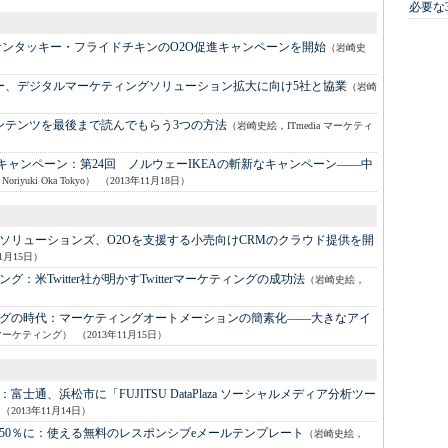
必要な
、ケンタッキー・フライドチキンのO2O促進キャンペーンを開始
（岩崎史
ー、デジタルマーケティングソリューション拡大に向け5社と協業
（岩崎
）
ンテンツを最後まで読んでもらう3つの方法
（岩崎史絵，ITmedia マーケティ
bキャンペーン：
第24回 ノルウェーIKEAの斬新なキャンペーン――中
iyuki Oka Tokyo）
（2013年11月18日）
ソリューションズ、O2Oを支援する小売向けCRMのクラウド提供を開
11月15日）
ング：
米Twitter社が明かすTwitterマーケティングの成功法
（岩崎史絵，
グの時代：
マーケティングオートメーションの簡素化――大きなアイ
a マーケティング）
（2013年11月15日）
：
富士通、浜松市に「FUJITSU DataPlaza ソーシャルメディア分析ツー
（2013年11月14日）
50％に：
使える無料のレスポンシブeメールテンプレート
（岩崎史絵，