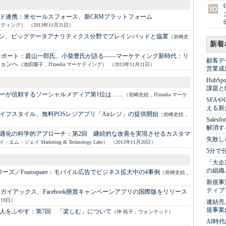
ド連携：
米セールスフォース、新CRMプラットフォーム
ーケティング）
（2013年11月21日）
パン、ビッグデータアナリティクス分野でブレインパッドと協業
（岩崎史
新着
レポート：
庭山一郎氏、小柴豊氏が語る――マーケティング新時代：リ
顧客デ
ョンへ
（池田園子，ITmedia マーケティング）
（2013年11月21日）
営業成
Hub
課題と
ーが信頼するソーシャルメディア第1位は……
（岩崎史絵，ITmedia マーケ
SFA
える新
イフスタイル、無料POSレジアプリ「Airレジ」の提供開始
（岩崎史絵，
Sale
解消す
適化の科学的アプローチ：
第2回 継続的な改善を実現させるカスタマ
失敗し
・ジェイ Marketing & Technology Labs）
（2013年11月20日）
5分で
「大企
の組織
ドワーズ／Foursquare：
モバイル広告でビジネス拡大中の4事例
（岩崎史絵，
新規事
ティブ
：
ガイアックス、Facebook懸賞キャンペーンアプリの国際版をリリース
月19日）
連結売
規事業
人をふやす：
第7回 「楽しむ」について
（仲 暁子，ウォンテッド）
AI時