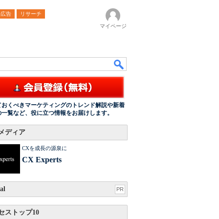
ル広告
リサーチ
マイページ
ておくべきマーケティングのトレンド解説や新着
の一覧など、役に立つ情報をお届けします。
メディア
CXを成長の源泉に
CX Experts
al
PR
セストップ10