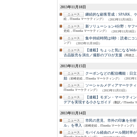
2013年11月18日
継続的な顧客育成：
SPARK
ニュース
絵，ITmedia マーケティング）
（2013年11月18日）
新ソリューション4分野：
ヤフ
ニュース
史絵，ITmedia マーケティング）
（2013年11月18日
集中持続時間は8秒：
読者にコ
ニュース
ング）
（2013年11月18日）
【連載】ちょっと気になるWe
ニュース
古品販売を演出／撮影のプロが支援
（岡徳之，Nor
2013年11月15日
クーポンなどの配信機能：
日立
ニュース
始
（岩崎史絵，ITmedia マーケティング）
（2013年
ソーシャルメディアマーケティ
ニュース
ITmedia マーケティング）
（2013年11月15日）
【連載】モダン・マーケティン
ニュース
デアを実現する小さなガイド
（翻訳／ITmedi
2013年11月14日
市民の意見、市外の印象を分析
ニュース
ル」を導入
（岩崎史絵，ITmedia マーケティング）
モバイル経由のメール開封率が
ニュース