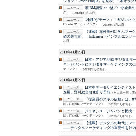
ション「Oracle Eloqua」を発表、日本オラク
米IBM調査：
中堅／中小企業の
ニュース
グ）
（2013年11月25日）
“地域”がテーマ：
マガジンハウ
ニュース
ITmedia マーケティング）
（2013年11月25日）
【連載】海外事例に学ぶマーケ
ニュース
値の最大化――Influencer（インフルエンサ
25日）
2013年11月23日
日本・アジア地域 デジタルマ
ニュース
ネージメントにデジタルマーケティングのCh
ティング）
（2013年11月23日）
2013年11月22日
日本型データサイエンティスト、
ニュース
進展、野村総合研究所が予想
（戸田総一朗，ITm
「従業員のスキル信頼」は、8
ニュース
絵，ITmedia マーケティング）
（2013年11月22日）
ジェネシス・ジャパンと提携：
ニュース
絵，ITmedia マーケティング）
（2013年11月22日）
【連載】デジタルの時代にマー
ニュース
――デジタルマーケティングの重要性を社内