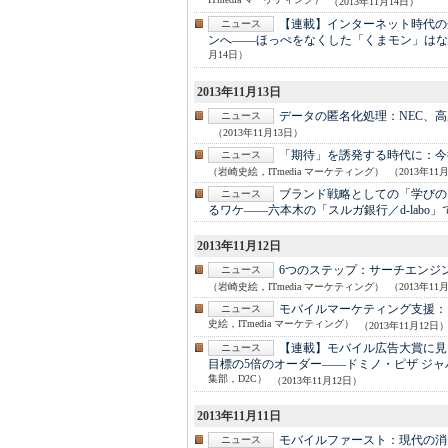
ITmedia マーケティング）
（2013年11月14日）
【連載】インターネット時代の
ニュース
ンへ――ほっぺをなくした「くまモン」はな
月14日）
2013年11月13日
データの匿名化処理：
NEC、
ニュース
（2013年11月13日）
「期待」を誘発する時代に：
今
ニュース
（岩崎史絵，ITmedia マーケティング）
（2013年11
ブランド戦略としての「学びの
ニュース
るワケ――六本木の「スルガ銀行／d-labo
2013年11月12日
6つのステップ：
サーチエンジ
ニュース
（岩崎史絵，ITmedia マーケティング）
（2013年11
モバイルマーケティング支援：
ニュース
史絵，ITmedia マーケティング）
（2013年11月12日
【連載】モバイル広告大賞に見
ニュース
目標の5倍のオーダー――ドミノ・ピザ ジ
集部，D2C）
（2013年11月12日）
2013年11月11日
モバイルファースト：
現代の消
ニュース