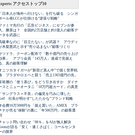
Experts アクセストップ10
「日本人が海外へ行けない」を打ち破る シンガ
ポール発LCCが仕掛ける“逆張り戦略”
ファミマ先行の「広告ビジネス」にセブンが参
入、勝算は？ 全国約2万店舗と約1億人の顧客デ
ータを武器に
高級車なのに「目立たない」が武器？ アウディ
が木梨憲武と示す“売り込まない”顧客づくり
サツドラ、クーポン配布で「数十億円の売り上げ
効果」 アプリ会員「145万人」達成で見据え
る、真の顧客理解
オニツカタイガーが“新宿ど真ん中”で描く世界戦
略 プラダやロエベと競う「売上1365億円の先」
富裕層の「使う喜び」をどう引き出すか ダイナ
ースとニューオータニ「18万円超カード」の真意
「サングラス＝不良」の偏見を巧みに壊した
Zoff 社長が明かす“したたかな”ブランド戦略
年会費16万5000円を「据え置いた」AMEX プラ
チナが売る"体験"の裏に「年500万円」の顧客選
別
チャット問い合わせ「98％」をAIが無人解決
Zoomが語る「安く・速くさばく」コールセンタ
ーの限界