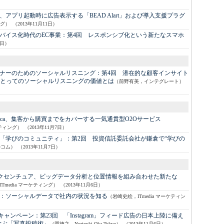
、アプリ起動時に広告表示する「BEAD Alart」および導入支援プラグ
ング）
（2013年11月11日）
バイス化時代のEC事業：
第4回 レスポンシブ化という新たなスマホ
1日）
ナーのためのソーシャルリスニング：
第4回 潜在的な顧客インサイト
とってのソーシャルリスニングの価値とは
（前野有美，インテグレート）
poca、集客から購買までをカバーする一気通貫型O2Oサービス
ケティング）
（2013年11月7日）
「学びのコミュニティ」：
第2回 投資信託委託会社が鎌倉で“学びの
ルコム）
（2013年11月7日）
アクセンチュア、ビッグデータ分析と位置情報を組み合わせた新たな
Tmedia マーケティング）
（2013年11月6日）
：
ソーシャルデータで社内の状況を知る
（岩崎史絵，ITmedia マーケティン
bキャンペーン：
第23回 「Instagram」フィード広告の日本上陸に備え
学ぶ「写真投稿術」
（岡徳之，Noriyuki Oka Tokyo）
（2013年11月6日）