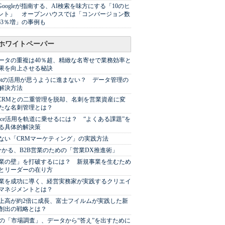
Googleが指南する、AI検索を味方にする「10のヒ
ント」 オープンハウスでは「コンバージョン数
63％増」の事例も
ホワイトペーパー
ータの重複は40％超、精緻な名寄せで業務効率と
果を向上させる秘訣
Spotの活用が思うように進まない？ データ管理の
解決方法
やCRMとの二重管理を脱却、名刺を営業資産に変
たな名刺管理とは？
sforce活用を軌道に乗せるには？ “よくある課題”を
る具体的解決策
ない「CRMマーケティング」の実践方法
分かる、B2B営業のための「営業DX推進術」
業の壁」を打破するには？ 新規事業を生むため
とリーダーの在り方
業を成功に導く、経営実務家が実践するクリエイ
マネジメントとは？
上高が約2倍に成長、富士フイルムが実践した新
創出の戦略とは？
代の「市場調査」、データから“答え”を出すために