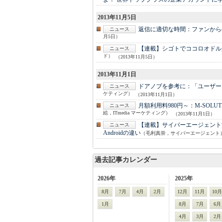
2013年11月5日
返信に適切な時間：
ファンから
ニュース
月5日）
【連載】シゴトでココロオドル
ニュース
ド）
（2013年11月5日）
2013年11月1日
ドアノブを参考に：
「ユーザー
ニュース
ケティング）
（2013年11月1日）
月額利用料980円～：
M-SOL
ニュース
絵，ITmedia マーケティング）
（2013年11月1日）
【連載】サイバーエージェント
ニュース
Androidの違い
（毛利真崇，サイバーエージェント
過去記事カレンダー
2026年
2025年
8月
7月
4月
2月
12月
11月
10月
1月
8月
7月
6月
4月
3月
2月