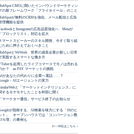
HubSpot CMOに聞いたインバウンドマーケティン
グの新フレームワーク「フライホイール」のこと
HubSpotが無料のCRMを強化、メール配信と広告
管理機能を提供
FacebookとInstagramの広告品質強化へ Metaが
「ブロックリスト」対応を拡大
スマートスピーカーのスキル開発、今すぐ取り組
むために押さえておくべきこと
HubSpotとWeWork 世界の成長企業が新しい日常
で実践するスマートな働き方
VTuberを起用したライブコマースでモノは売れる
のか？ au PAY マーケットの挑戦
AIがあなたの代わりに企業へ電話……？
Google・AIエージェントの実力
SimilarWebと「マーケットインテリジェンス」に
関するモヤモヤしたことを幹部に聞く
「マーケター通信」サービス終了のお知らせ
Googleが指南する、AI検索を味方にする「10のヒ
ント」 オープンハウスでは「コンバージョン数
63％増」の事例も
11～30位はこちら »