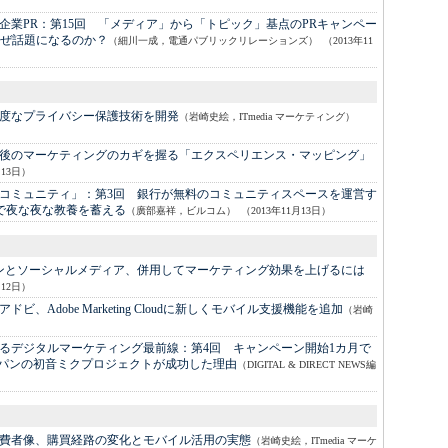
企業PR：
第15回 「メディア」から「トピック」基点のPRキャンペー
ぜ話題になるのか？
（細川一成，電通パブリックリレーションズ）
（2013年11
高度なプライバシー保護技術を開発
（岩崎史絵，ITmedia マーケティング）
後のマーケティングのカギを握る「エクスペリエンス・マッピング」
月13日）
コミュニティ」：
第3回 銀行が無料のコミュニティスペースを運営す
」で夜な夜な教養を蓄える
（廣部嘉祥，ビルコム）
（2013年11月13日）
ンとソーシャルメディア、併用してマーケティング効果を上げるには
月12日）
アドビ、Adobe Marketing Cloudに新しくモバイル支援機能を追加
（岩崎
）
るデジタルマーケティング最前線：
第4回 キャンペーン開始1カ月で
ャパンの初音ミクプロジェクトが成功した理由
（DIGITAL & DIRECT NEWS編
費者像、購買経路の変化とモバイル活用の実態
（岩崎史絵，ITmedia マーケ