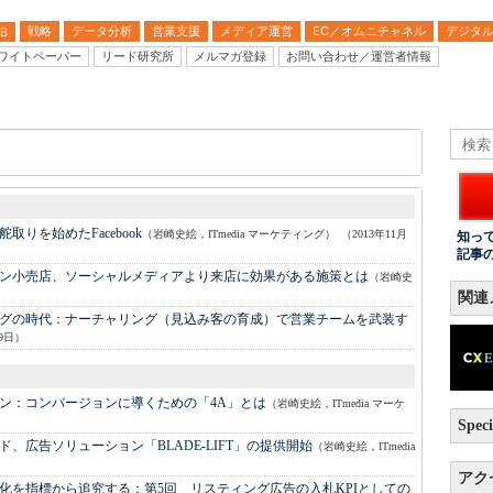
戦略
データ分析
営業支援
メディア運営
EC／オムニチャネル
デジタ
B
ワイトペーパー
リード研究所
メルマガ登録
お問い合わせ／運営者情報
取りを始めたFacebook
（岩崎史絵，ITmedia マーケティング）
（2013年11月
知っ
記事
ン小売店、ソーシャルメディアより来店に効果がある施策とは
（岩崎史
関連
グの時代：
ナーチャリング（見込み客の育成）で営業チームを武装す
29日）
ン：
コンバージョンに導くための「4A」とは
（岩崎史絵，ITmedia マーケ
Speci
ド、広告ソリューション「BLADE-LIFT」の提供開始
（岩崎史絵，ITmedia
アク
化を指標から追究する：
第5回 リスティング広告の入札KPIとしての