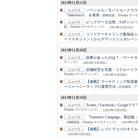
2013年11月21日
ソーシャル／モバイル／クラウ
ニュース
「Salesforce1」を発表
（岩崎史絵，ITmedia マ
ビッグデータ活用：
SAPジャ
ニュース
絵，ITmedia マーケティング）
（2013年11月21日）
リードナーチャリング勉強会 
ニュース
ードマネジメントからデマンドジェネレーシ
2013年11月20日
効果があったのは？：
マーケタ
ニュース
ティング）
（2013年11月20日）
店舗経営を支援：
リクルートラ
ニュース
ITmedia マーケティング）
（2013年11月20日）
【連載】マーケティング投資最
ニュース
ージャーニーマップの運用方法
（石井俊宏，アイ・エム
2013年11月19日
Twitter／Facebook／Googleア
ニュース
ITmedia マーケティング）
（2013年11月19日）
「Fantastics Campaign」英語版
ニュース
（岩崎史絵，ITmedia マーケティング）
（2013年11
【連載】シゴトでココロオドル
ニュース
（2013年11月19日）