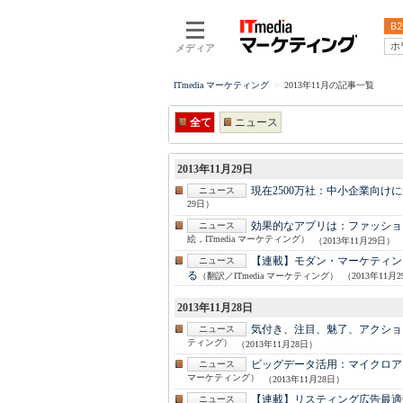
B2
ホ
メディア
ITmedia マーケティング
2013年11月の記事一覧
全て
ニュース
2013年11月29日
現在2500万社：
中小企業向けに舵
ニュース
29日）
効果的なアプリは：
ファッショ
ニュース
絵，ITmedia マーケティング）
（2013年11月29日）
【連載】モダン・マーケティン
ニュース
る
（翻訳／ITmedia マーケティング）
（2013年11月
2013年11月28日
気付き、注目、魅了、アクショ
ニュース
ティング）
（2013年11月28日）
ビッグデータ活用：
マイクロア
ニュース
マーケティング）
（2013年11月28日）
【連載】リスティング広告最適
ニュース