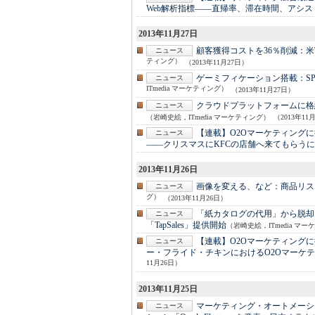
Web解析指標――直帰率、滞在時間、アシス
2013年11月27日
顧客獲得コストを36％削減：
米
ニュース
ティング）
（2013年11月27日）
ゲーミフィケーション搭載：
S
ニュース
ITmedia マーケティング）
（2013年11月27日）
クラウドプラットフォームに格
ニュース
（岩崎史絵，ITmedia マーケティング）
（2013年11
【連載】O2Oマーケティング
ニュース
――クリスマスにKFCの店舗へ来てもらう
2013年11月26日
画像を変える、など：
商品リス
ニュース
グ）
（2013年11月26日）
「紙カタログの代用」から脱却
ニュース
「TapSales」提供開始
（岩崎史絵，ITmedia マ
【連載】O2Oマーケティング
ニュース
ー・フライド・チキンにおけるO2Oマーケ
11月26日）
2013年11月25日
マーケティング・オートメーシ
ニュース