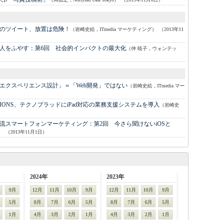
のツイート、放置は危険！
（岩崎史絵，ITmedia マーケティング）
（2013年11
人をふやす：
第6回 社会的インパクトの最大化
（仲 暁子，ウォンテッ
エクスペリエンス設計」＝「Web開発」ではない
（岩崎史絵，ITmedia マー
UTIONS、テクノブラッドにiPad対応の業務支援システムを導入
（岩崎史
流スマートフォンマーケティング：
第2回 今さら聞けないiOSと
）
（2013年11月1日）
2024年
2023年
9月
12月
11月
10月
9月
12月
11月
10月
9月
5月
8月
7月
6月
5月
8月
7月
6月
5月
1月
4月
3月
2月
1月
4月
3月
2月
1月