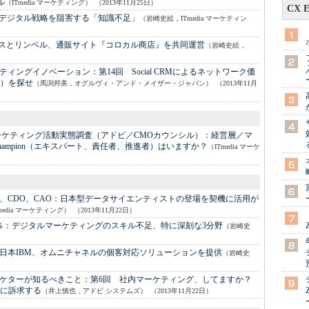
ル
（ITmedia マーケティング）
（2013年11月25日）
CX 
デジタル戦略を阻害する「知識不足」
（岩崎史絵，ITmedia マーケティン
スとリンベル、通販サイト『コロカル商店』を共同運営
（岩崎史絵，
ティングイノベーション：
第14回 Social CRMによるネットワーク価
ー）を探せ
（馬渕邦美，オグルヴィ・アンド・メイザー・ジャパン）
（2013年11月
ーケティング活動実態調査（アドビ／CMOカウンシル）：
経営層／マ
ampion（エキスパート、責任者、推進者）はいますか？
（ITmedia マーケ
CDO、CAO：
日本型データサイエンティストの登場を契機に活用が
edia マーケティング）
（2013年11月22日）
％：
デジタルマーケティングのスキル不足、特に深刻な3分野
（岩崎史
日本IBM、オムニチャネルの個客対応ソリューションを提供
（岩崎史
ケターが知るべきこと：
第6回 社内マーケティング、してますか？
に訴求する
（井上慎也，アドビ システムズ）
（2013年11月22日）