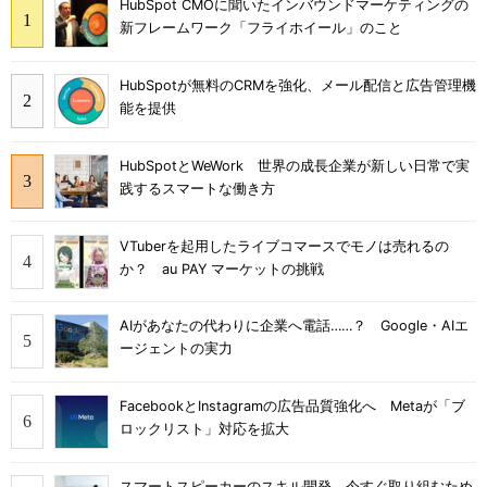
HubSpot CMOに聞いたインバウンドマーケティングの
新フレームワーク「フライホイール」のこと
HubSpotが無料のCRMを強化、メール配信と広告管理機
能を提供
HubSpotとWeWork 世界の成長企業が新しい日常で実
践するスマートな働き方
VTuberを起用したライブコマースでモノは売れるの
か？ au PAY マーケットの挑戦
AIがあなたの代わりに企業へ電話……？ Google・AIエ
ージェントの実力
FacebookとInstagramの広告品質強化へ Metaが「ブ
ロックリスト」対応を拡大
スマートスピーカーのスキル開発、今すぐ取り組むため