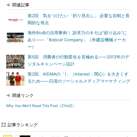
関連記事
第2回 気をつけたい「釣り見出し」 必要な自制と長
期的な視点
海外BtoBの活用事例！ 訴求力のキモは“絞り込み”に
あり――「Bobcat Company」（米建設機械メーカ
ー）
第5回 消費者の行動変化を見極める――2013年のデ
ジタルキャンペーン設計
第2回 AIDMAの「I」（Interest：関心）を大きくす
るため――日清のソーシャルメディアマーケティング
関連リンク
Why You Won’t Read This Post（ClickZ）
記事ランキング