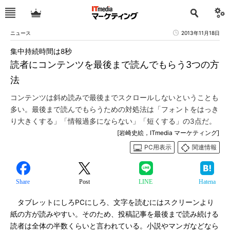
ニュース
2013年11月18日
集中持続時間は8秒
読者にコンテンツを最後まで読んでもらう3つの方
法
コンテンツは斜め読みで最後までスクロールしないということも
多い。最後まで読んでもらうための対処法は「フォントをはっき
り大きくする」「情報過多にならない」「短くする」の3点だ。
[岩崎史絵，ITmedia マーケティング]
PC用表示
関連情報
Share
Post
LINE
Hatena
タブレットにしろPCにしろ、文字を読むにはスクリーンより
紙の方が読みやすい。そのため、投稿記事を最後まで読み続ける
読者は全体の半数くらいと言われている。小説やマンガなどなら