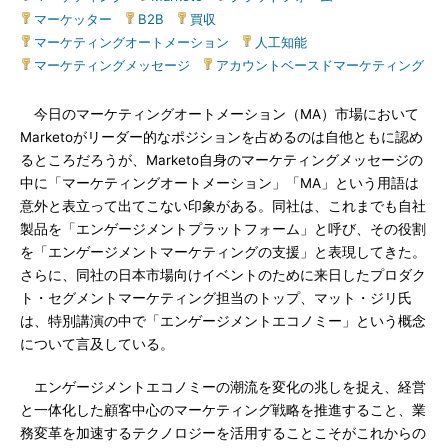
マーケッター
|
B2B
|
買収
|
マーケティングオートメーション
|
人工知能
|
マーケティングメッセージ
|
アカウントベースドマーケティング
今日のマーケティングオートメーション（MA）市場において
Marketoがリーダー的なポジションを占めるのは自他ともに認め
るところだろうが、Marketo自身のマーケティングメッセージの
中に「マーケティングオートメーション」「MA」という用語は
意外と表立って出てこない印象がある。同社は、これまでも自社
製品を「エンゲージメントプラットフォーム」と呼び、その役割
を「エンゲージメントマーケティングの支援」と表現してきた。
さらに、同社の日本市場向けイベントのために来日したプロダク
ト・セグメントマーケティング担当のトップ、マット・ジリ氏
は、特別講演の中で「エンゲージメントエコノミー」という概念
について言及している。
エンゲージメントエコノミーの潮流を変化の兆しを捉え、経営
と一体化した顧客中心のマーケティング戦略を推進すること、業
務変革を加速するテクノロジーを活用することこそがこれからの