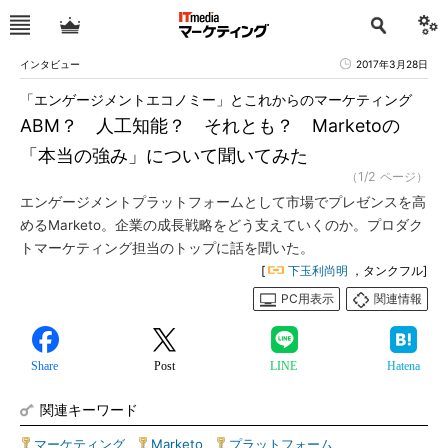
インタビュー
2017年3月28日
「エンゲージメントエコノミー」とこれからのマーケティング
ABM？ 人工知能？ それとも？ Marketoの
「本当の強み」について聞いてみた
（1/2 ページ）
エンゲージメントプラットフォームとして市場でプレゼンスを高
めるMarketo。企業の成長戦略をどう支えていくのか。プロダク
トマーケティング担当のトップに話を聞いた。
[
下玉利尚明
，タンクフル]
PC用表示
関連情報
Share
Post
LINE
Hatena
関連キーワード
マーケティング
|
Marketo
|
プラットフォーム
|