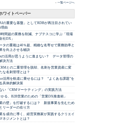
»
一覧ページへ
ホワイトペーパー
AIの重要な基盤」としてRDBが再注目されてい
の理由
00時間超の業務を削減、ナブテスコに学ぶ「現場
全社DX」
ータの重複は40％超、精緻な名寄せで業務効率と
果を向上させる秘訣
Spotの活用が思うように進まない？ データ管理の
解決方法
やCRMとの二重管理を脱却、名刺を営業資産に変
たな名刺管理とは？
sforce活用を軌道に乗せるには？ “よくある課題”を
る具体的解決策
ない「CRMマーケティング」の実践方法
分かる、B2B営業のための「営業DX推進術」
業の壁」を打破するには？ 新規事業を生むため
とリーダーの在り方
業を成功に導く、経営実務家が実践するクリエイ
マネジメントとは？