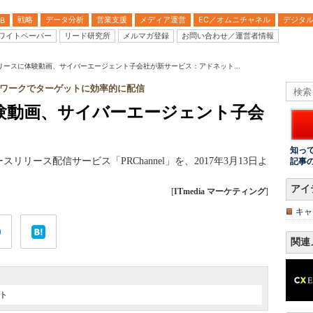
戦略
データ分析
営業支援
メディア運営
EC／オムニチャネル
デジタ
B
ワイトペーパー
リード研究所
メルマガ登録
お問い合わせ／運営者情報
リースに体験動画、サイバーエージェント子会社が新サービス：アドネット...
ワークでターゲットに効率的に配信
験動画、サイバーエージェント子会
知っ
リース配信サービス「PRChannel」を、2017年3月13日よ
記事
アイ
[
ITmedia マーケティング
]
キャ
関連
ト