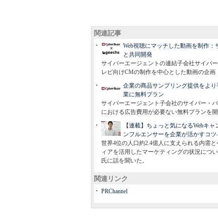
関連記事
Web視聴にマッチした動画を制作
と共同開発
サイバーエージェントの連結子会社サイバー
レビ向けCMの制作を中心とした動画の企画
企業の商品サンプリング提供をより
業に無料プラン
サイバーエージェント子会社のサイバー・バ
における広告費用が必要ない無料プランを開
【連載】ちょっと気になるWebキャ
ンフルエンサーを企業が活かすコツ――サイバ
世界4位の人口約2.4億人に支えられる内
ィアを活用したマーケティングの状況について、サイバ
氏に話を聞いた。
関連リンク
PRChannel