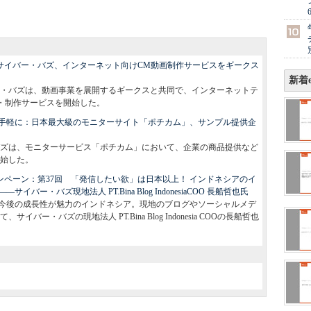
：サイバー・バズ、インターネット向けCM動画制作サービスをギークス
新着e
・バズは、動画事業を展開するギークスと共同で、インターネットテ
・制作サービスを開始した。
手軽に：日本最大級のモニターサイト「ポチカム」、サンプル提供企
ズは、モニターサービス「ポチカム」において、企業の商品提供など
始した。
ンペーン：第37回 「発信したい欲」は日本以上！ インドネシアのイ
ー・バズ現地法人 PT.Bina Blog IndonesiaCOO 長船哲也氏
需と今後の成長性が魅力のインドネシア。現地のブログやソーシャルメデ
ー・バズの現地法人 PT.Bina Blog Indonesia COOの長船哲也