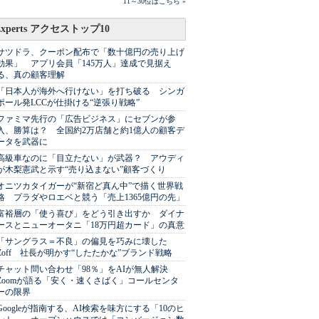
11～30位はこちら »
Experts アクセストップ10
サツドラ、クーポン配布で「数十億円の売り上げ
効果」 アプリ会員「145万人」達成で見据え
る、真の顧客理解
「日本人が海外へ行けない」を打ち破る シンガ
ポール発LCCが仕掛ける“逆張り戦略”
ファミマ先行の「広告ビジネス」にセブンが参
入、勝算は？ 全国約2万店舗と約1億人の顧客デ
ータを武器に
高級車なのに「目立たない」が武器？ アウディ
が木梨憲武と示す“売り込まない”顧客づくり
オニツカタイガーが“新宿ど真ん中”で描く世界戦
略 プラダやロエベと競う「売上1365億円の先」
富裕層の「使う喜び」をどう引き出すか ダイナ
ースとニューオータニ「18万円超カード」の真意
「サングラス＝不良」の偏見を巧みに壊した
Zoff 社長が明かす“したたかな”ブランド戦略
チャット問い合わせ「98％」をAIが無人解決
Zoomが語る「安く・速くさばく」コールセンタ
ーの限界
Googleが指南する、AI検索を味方にする「10のヒ