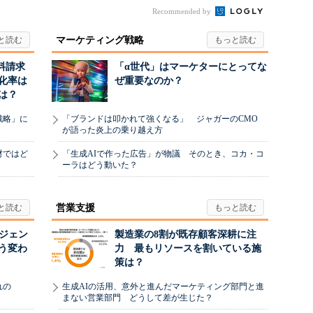
」
Recommended by
マーケティング戦略
料請求
「α世代」はマーケターにとってな
化率は
ぜ重要なのか？
は？
戦略」に
「ブランドは叩かれて強くなる」 ジャガーのCMO
が語った炎上の乗り越え方
材ではど
「生成AIで作った広告」が物議 そのとき、コカ・コ
ーラはどう動いた？
営業支援
ージェン
製造業の8割が既存顧客深耕に注
う変わ
力 最もリソースを割いている施
策は？
れの
生成AIの活用、意外と進んだマーケティング部門と進
まない営業部門 どうして差が生じた？