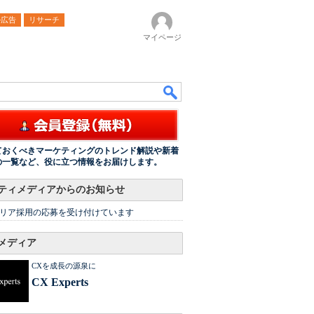
ル広告
リサーチ
マイページ
ておくべきマーケティングのトレンド解説や新着
の一覧など、役に立つ情報をお届けします。
ティメディアからのお知らせ
リア採用の応募を受け付けています
メディア
CXを成長の源泉に
CX Experts