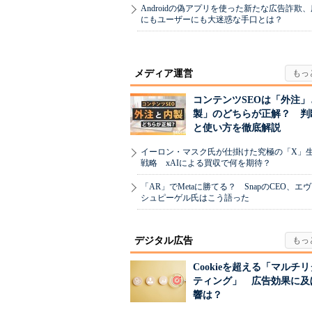
Androidの偽アプリを使った新たな広告詐欺
にもユーザーにも大迷惑な手口とは？
メディア運営
コンテンツSEOは「外注」
製」のどちらが正解？ 判
と使い方を徹底解説
イーロン・マスク氏が仕掛けた究極の「X」
戦略 xAIによる買収で何を期待？
「AR」でMetaに勝てる？ SnapのCEO、エ
シュピーゲル氏はこう語った
デジタル広告
Cookieを超える「マルチ
ティング」 広告効果に及
響は？