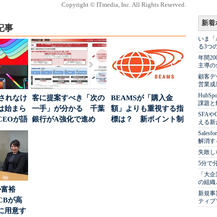
Copyright © ITmedia, Inc. All Rights Reserved.
新着
記事
いま「
る3つ
年間2
主導の
顧客デ
営業成
Hub
」されなけ
客に提案すべき「次の
BEAMSが「購入金
課題と
は始まら
一手」が分かる 千葉
額」よりも重視する指
SFA
CEOが語
銀行がA強化で進め
標は？ 新ポイント制
える新
...
る“One to On...
度の狙い
Sale
解消す
失敗し
5分で
「大企
の組織
か富裕
新規事
CBが高
ティブ
に用意す