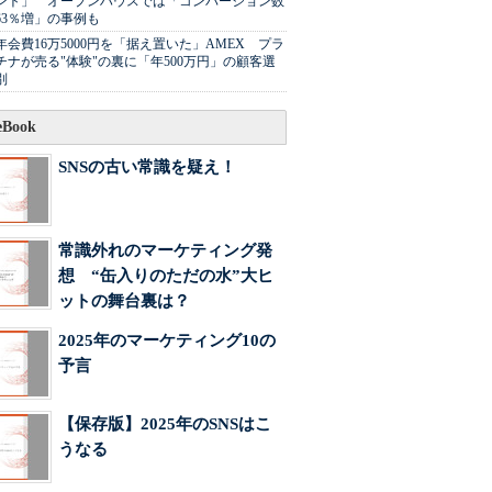
ント」 オープンハウスでは「コンバージョン数
63％増」の事例も
年会費16万5000円を「据え置いた」AMEX プラ
チナが売る"体験"の裏に「年500万円」の顧客選
別
Book
SNSの古い常識を疑え！
常識外れのマーケティング発
想 “缶入りのただの水”大ヒ
ットの舞台裏は？
2025年のマーケティング10の
予言
【保存版】2025年のSNSはこ
うなる