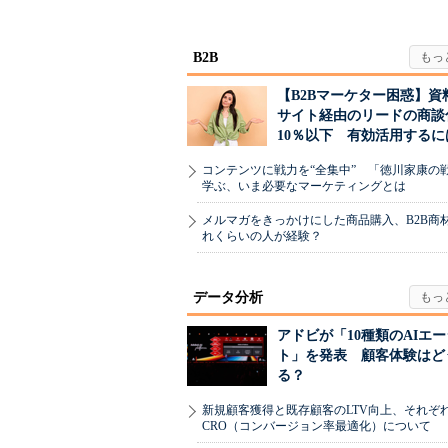
ーに残る「重要な役
る「特別体験
割...
B2B
【B2Bマーケター困惑】資
サイト経由のリードの商談
10％以下 有効活用するに
コンテンツに戦力を“全集中” 「徳川家康の
学ぶ、いま必要なマーケティングとは
メルマガをきっかけにした商品購入、B2B商
れくらいの人が経験？
データ分析
アドビが「10種類のAIエ
ト」を発表 顧客体験はど
る？
新規顧客獲得と既存顧客のLTV向上、それぞ
CRO（コンバージョン率最適化）について