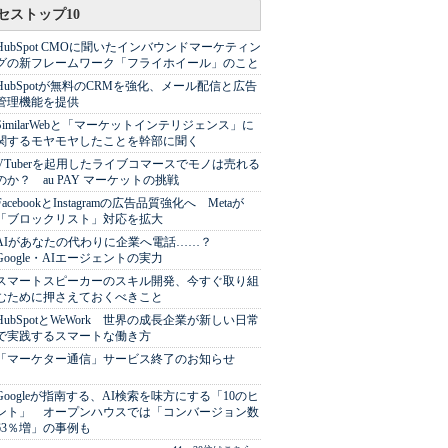
セストップ10
HubSpot CMOに聞いたインバウンドマーケティン
グの新フレームワーク「フライホイール」のこと
HubSpotが無料のCRMを強化、メール配信と広告
管理機能を提供
SimilarWebと「マーケットインテリジェンス」に
関するモヤモヤしたことを幹部に聞く
VTuberを起用したライブコマースでモノは売れる
のか？ au PAY マーケットの挑戦
FacebookとInstagramの広告品質強化へ Metaが
「ブロックリスト」対応を拡大
AIがあなたの代わりに企業へ電話……？
Google・AIエージェントの実力
スマートスピーカーのスキル開発、今すぐ取り組
むために押さえておくべきこと
HubSpotとWeWork 世界の成長企業が新しい日常
で実践するスマートな働き方
「マーケター通信」サービス終了のお知らせ
Googleが指南する、AI検索を味方にする「10のヒ
ント」 オープンハウスでは「コンバージョン数
63％増」の事例も