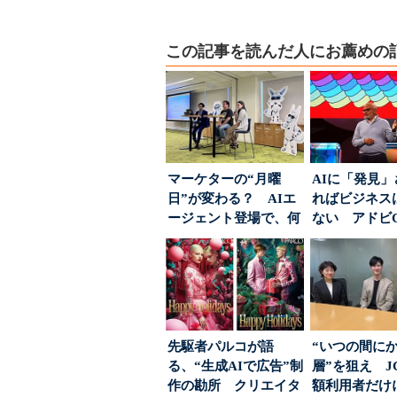
この記事を読んだ人にお薦めの
マーケターの“月曜
AIに「発見
日”が変わる？ AIエ
ればビジネス
ージェント登場で、何
ない アドビ
が起きるか
った、AIエージ
先駆者パルコが語
“いつの間に
る、“生成AIで広告”制
層”を狙え J
作の勘所 クリエイタ
額利用者だけ