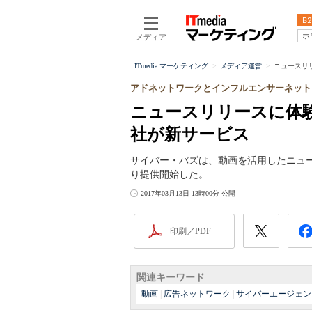
B2
ホ
メディア
ITmedia マーケティング
メディア運営
ニュースリ
アドネットワークとインフルエンサーネット
ニュースリリースに体
社が新サービス
サイバー・バズは、動画を活用したニュースリ
り提供開始した。
2017年03月13日 13時00分 公開
印刷／PDF
関連キーワード
動画
|
広告ネットワーク
|
サイバーエージェン