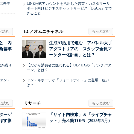
、広告主
LINE公式アカウントを活用した営業・カスタマーサ
ポート向けビジネスチャットサービス「BizClo」でで
きること
EC／オムニチャネル
と「内
生成AI活用で進む アパレル大手
断基準
アダストリアの「スタッフ全員マ
ーケター化計画」とは？
生き残り
【だから消費者に嫌われる】UI／UXの「アンチパタ
ーン」とは？
ヴァン・
ドン・キホーテが「フォートナイト」に登場 狙い
は？
リサーチ
リターゲ
「サイト内検索」＆「ライブチャ
ぼす影
ット」売れ筋TOP5（2025年5月）