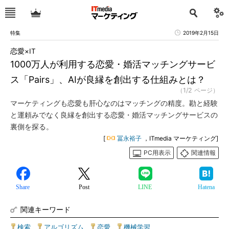
特集
2019年2月15日
恋愛×IT
1000万人が利用する恋愛・婚活マッチングサービ
ス「Pairs」、AIが良縁を創出する仕組みとは？
（1/2 ページ）
マーケティングも恋愛も肝心なのはマッチングの精度。勘と経験
と運頼みでなく良縁を創出する恋愛・婚活マッチングサービスの
裏側を探る。
[
冨永裕子
，ITmedia マーケティング]
PC用表示
関連情報
Share
Post
LINE
Hatena
関連キーワード
検索
|
アルゴリズム
|
恋愛
|
機械学習
|