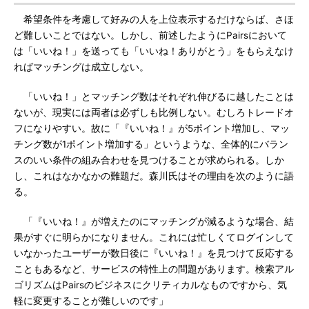
希望条件を考慮して好みの人を上位表示するだけならば、さほ
ど難しいことではない。しかし、前述したようにPairsにおいて
は「いいね！」を送っても「いいね！ありがとう」をもらえなけ
ればマッチングは成立しない。
「いいね！」とマッチング数はそれぞれ伸びるに越したことは
ないが、現実には両者は必ずしも比例しない。むしろトレードオ
フになりやすい。故に「『いいね！』が5ポイント増加し、マッ
チング数が1ポイント増加する」というような、全体的にバラン
スのいい条件の組み合わせを見つけることが求められる。しか
し、これはなかなかの難題だ。森川氏はその理由を次のように語
る。
「『いいね！』が増えたのにマッチングが減るような場合、結
果がすぐに明らかになりません。これには忙しくてログインして
いなかったユーザーが数日後に『いいね！』を見つけて反応する
こともあるなど、サービスの特性上の問題があります。検索アル
ゴリズムはPairsのビジネスにクリティカルなものですから、気
軽に変更することが難しいのです」