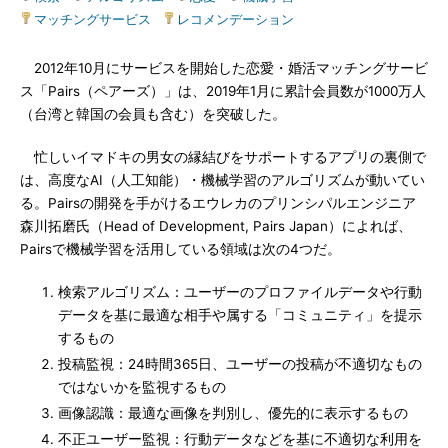
マッチングサービス
|
レコメンデーション
2012年10月にサービスを開始した恋愛・婚活マッチングサービ
ス「Pairs（ペアーズ）」は、2019年1月に累計会員数が1000万人
（台湾と韓国の会員も含む）を突破した。
忙しいイマドキの男女の縁結びをサポートするアプリの裏側で
は、高度なAI（人工知能）・機械学習のアルゴリズムが動いてい
る。Pairsの開発を手がけるエウレカのプリンシパルエンジニア
森川拓磨氏（Head of Development, Pairs Japan）によれば、
Pairsで機械学習を活用している領域は次の4つだ。
検索アルゴリズム：ユーザーのプロファイルデータや行動
データを基に最適な相手や属する「コミュニティ」を提示
するもの
投稿監視：24時間365日、ユーザーの投稿が不適切なもの
ではないかを監視するもの
画像認識：最適な画像を判別し、優先的に表示するもの
不正ユーザー監視：行動データなどを基に不適切な利用を