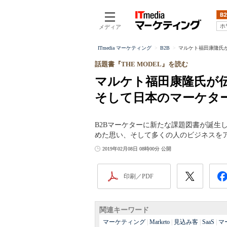
B2
ホ
メディア
ITmedia マーケティング
B2B
マルケト福田康隆氏が
話題書『THE MODEL』を読む
マルケト福田康隆氏が伝
そして日本のマーケタ
B2Bマーケターに新たな課題図書が誕生
めた思い、そして多くの人のビジネスを
2019年02月08日 08時00分 公開
印刷／PDF
関連キーワード
マーケティング
|
Marketo
|
見込み客
|
SaaS
|
マ