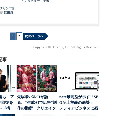
インタビュー（中編）
は何ができ
長 福田康
1
|
2
次のページへ
Copyright © ITmedia, Inc. All Rights Reserved.
記事
落も ア
先駆者パルコが語
note最高益が示す「SE
字回復を
る、“生成AIで広告”制
O至上主義の崩壊」
ンド構
作の勘所 クリエイタ
メディアビジネスに残
ーに残る「重要な役
された“勝ち筋...