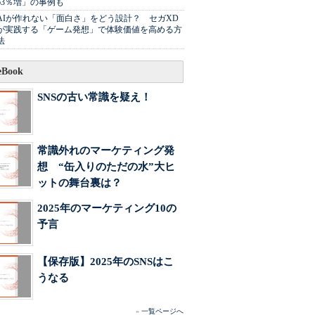
63％増」の事例も
AIが作れない「面白さ」をどう設計？ セガXD
が実践する「ゲーム発想」で体験価値を高める方
法
Book
SNSの古い常識を疑え！
常識外れのマーケティング発
想 “缶入りのただの水”大ヒ
ットの舞台裏は？
2025年のマーケティング10の
予言
【保存版】2025年のSNSはこ
うなる
»
一覧ページへ