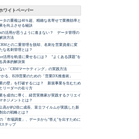
ホワイトペーパー
ータの重複は40％超、精緻な名寄せで業務効率と
果を向上させる秘訣
Spotの活用が思うように進まない？ データ管理の
解決方法
やCRMとの二重管理を脱却、名刺を営業資産に変
たな名刺管理とは？
sforce活用を軌道に乗せるには？ “よくある課題”を
る具体的解決策
ない「CRMマーケティング」の実践方法
分かる、B2B営業のための「営業DX推進術」
業の壁」を打破するには？ 新規事業を生むため
とリーダーの在り方
業を成功に導く、経営実務家が実践するクリエイ
マネジメントとは？
上高が約2倍に成長、富士フイルムが実践した新
創出の戦略とは？
代の「市場調査」、データから“答え”を出すために
3ステップ