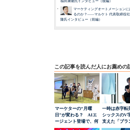
福田康隆氏インタビュー（後編）
マーケティングオートメーションに
るのか？――マルケト 代表取締役社
隆氏インタビュー（前編）
この記事を読んだ人にお薦めの
マーケターの“月曜
一時は赤字転
日”が変わる？ AIエ
シックスのV
ージェント登場で、何
支えた「ブラ
が起きるか
築」の考え方