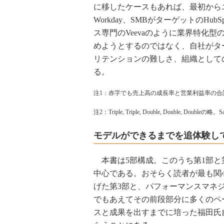
に移したケースもあれば、最初からエン
Workday、SMBがターゲットのH
ス専門のVeevaのように業界特化
めようとするのではなく、自社がタ
リテンションの難しさ、組織として
る。
注1：赤字でも売上高の成長率と営業利益率の合
注2：Triple, Triple, Double, Double
モデルができるまでを追体験し
本書は5部構成。このうち第1部と第
中心である。おそらく読者が最も関
げた第3部と、パフォーマンスマネ
でもあえてその前段部分に多くのペ
スと成果を出すまでに培った福田氏