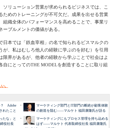
、ソリューション営業が求められるビジネスでは、こ
るためのトレーニングが不可欠だ。成果を出せる営業
、組織全体のパフォーマンスを高めることで、事業リ
ネーブルメントの価値がある。
で日本では「鉄血宰相」の名で知られるビスマルクの
うが、私はむしろ他人の経験に学ぶのを好む）を引用
は限界があるが、他者の経験から学ぶことで社会はよ
自にとってのTHE MODELを創造することに取り組
しい。
？ Adobe
マーケティング部門とIT部門の断絶が顧客体験
されたこと
の創造を阻む――マルケト 福田康隆氏が語る
ったな」と
マーケティングにもプロセス管理を持ち込める
取締役社長
はず――マルケト 代表取締役社長 福田康隆氏