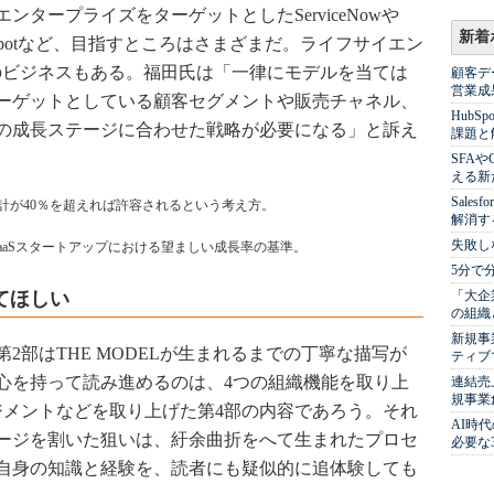
タープライズをターゲットとしたServiceNowや
新着
ubSpotなど、目指すところはさまざまだ。ライフサイエン
型のビジネスもある。福田氏は「一律にモデルを当ては
顧客デ
営業成
ーゲットとしている顧客セグメントや販売チャネル、
Hub
の成長ステージに合わせた戦略が必要になる」と訴え
課題と
SFA
える新
Sale
計が40％を超えれば許容されるという考え方。
解消す
失敗し
, Doubleの略。SaaSスタートアップにおける望ましい成長率の基準。
5分で
てほしい
「大企
の組織
新規事
2部はTHE MODELが生まれるまでの丁寧な描写が
ティブ
心を持って読み進めるのは、4つの組織機能を取り上
連結売
規事業
ジメントなどを取り上げた第4部の内容であろう。それ
AI時
ージを割いた狙いは、紆余曲折をへて生まれたプロセ
必要な
自身の知識と経験を、読者にも疑似的に追体験しても