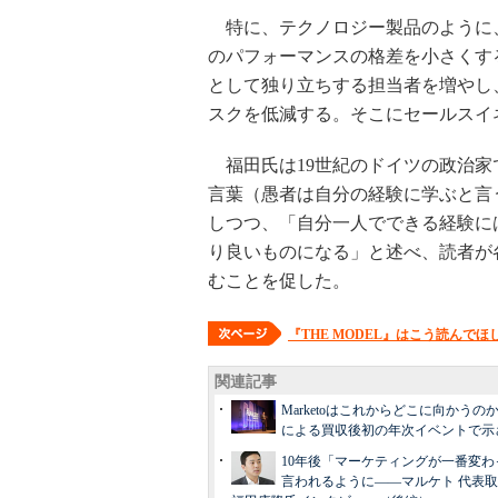
特に、テクノロジー製品のように
のパフォーマンスの格差を小さくす
として独り立ちする担当者を増やし
スクを低減する。そこにセールスイ
福田氏は19世紀のドイツの政治家
言葉（愚者は自分の経験に学ぶと言
しつつ、「自分一人でできる経験に
り良いものになる」と述べ、読者が各
むことを促した。
『THE MODEL』はこう読んでほ
関連記事
Marketoはこれからどこに向かうのか
による買収後初の年次イベントで示
10年後「マーケティングが一番変わ
言われるように――マルケト 代表