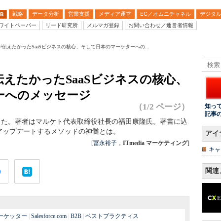
戦略
データ分析
営業支援
メディア運営
EC／オムニチャネル
デジタ
B
ワイトペーパー
リード研究所
メルマガ登録
お問い合わせ／運営者情報
伝えたかったSaaSビジネスの核心、そして日本のマーケターへの...
えたかったSaaSビジネスの核心、
ーへのメッセージ
（1/2 ページ）
知っ
記事
した。著者はマルケト代表取締役社長の福田康隆氏。著書に込
アップデートするメソッドの神髄とは。
アイ
[
冨永裕子
，
ITmedia マーケティング
]
キャ
関連
ーケッター
|
Salesforce.com
|
B2B
|
ベストプラクティス