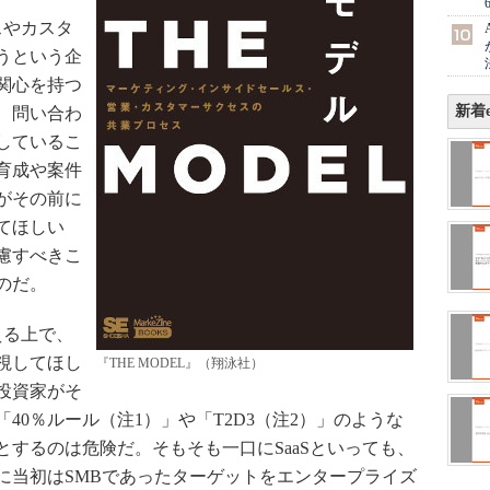
スやカスタ
うという企
関心を持つ
新着e
、問い合わ
しているこ
育成や案件
がその前に
てほしい
慮すべきこ
のだ。
える上で、
視してほし
『THE MODEL』（翔泳社）
、投資家がそ
40％ルール（注1）」や「T2D3（注2）」のような
するのは危険だ。そもそも一口にSaaSといっても、
に当初はSMBであったターゲットをエンタープライズ