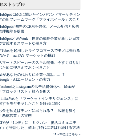
セストップ10
HubSpot CMOに聞いたインバウンドマーケティン
グの新フレームワーク「フライホイール」のこと
HubSpotが無料のCRMを強化、メール配信と広告
管理機能を提供
HubSpotとWeWork 世界の成長企業が新しい日常
で実践するスマートな働き方
VTuberを起用したライブコマースでモノは売れる
のか？ au PAY マーケットの挑戦
スマートスピーカーのスキル開発、今すぐ取り組
むために押さえておくべきこと
AIがあなたの代わりに企業へ電話……？
Google・AIエージェントの実力
FacebookとInstagramの広告品質強化へ Metaが
「ブロックリスト」対応を拡大
SimilarWebと「マーケットインテリジェンス」に
関するモヤモヤしたことを幹部に聞く
お金を払えばテレビに出られる？ 広報を狙う
「悪徳営業」の実態
LTVが「1.5倍」に ミツカン「腸活コミュニテ
ィ」が実証した、値上げ時代に選ばれ続ける方法
11～30位はこちら »