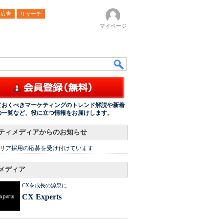
ル広告
リサーチ
マイページ
ておくべきマーケティングのトレンド解説や新着
の一覧など、役に立つ情報をお届けします。
ティメディアからのお知らせ
リア採用の応募を受け付けています
メディア
CXを成長の源泉に
CX Experts