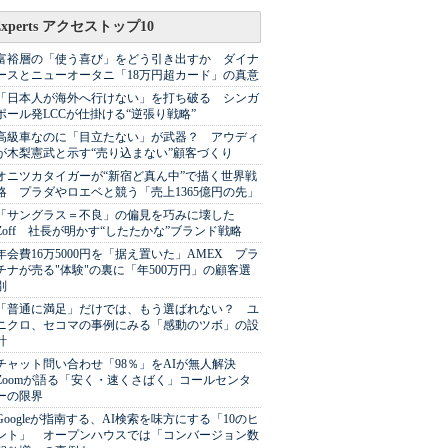
Experts アクセストップ10
富裕層の「使う喜び」をどう引き出すか ダイナ
ースとニューオータニ「18万円超カード」の真意
「日本人が海外へ行けない」を打ち破る シンガ
ポール発LCCが仕掛ける“逆張り戦略”
高級車なのに「目立たない」が武器？ アウディ
が木梨憲武と示す“売り込まない”顧客づくり
オニツカタイガーが“新宿ど真ん中”で描く世界戦
略 プラダやロエベと競う「売上1365億円の先」
「サングラス＝不良」の偏見を巧みに壊した
Zoff 社長が明かす“したたかな”ブランド戦略
年会費16万5000円を「据え置いた」AMEX プラ
チナが売る"体験"の裏に「年500万円」の顧客選
別
「普通に満足」だけでは、もう選ばれない？ ユ
ニクロ、セコマの事例にみる「感動のツボ」の設
計
チャット問い合わせ「98％」をAIが無人解決
Zoomが語る「安く・速くさばく」コールセンタ
ーの限界
Googleが指南する、AI検索を味方にする「10のヒ
ント」 オープンハウスでは「コンバージョン数