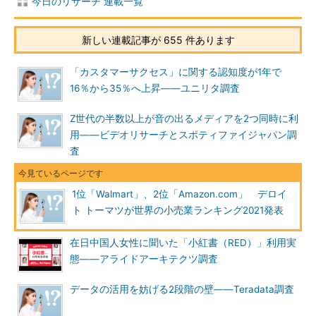
今日のリサーチ 連載一覧
新しい連載記事が 655 件あります
「カスタマーサクセス」に関する認知度が1年で
16％から35％へ上昇――ユニリタ調査
Z世代の半数以上が音の出るメディアを2つ同時に利
用――ビデオリサーチとスポティファイジャパン調
査
1位「Walmart」、2位「Amazon.com」 デロイ
ト トーマツが世界の小売業ランキング2021発表
在日中国人女性に聞いた「小紅書（RED）」利用実
態――アライドアーキテクツ調査
データの活用を妨げる2段階の壁――Teradata調査