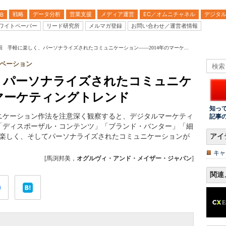
戦略
データ分析
営業支援
メディア運営
EC／オムニチャネル
デジタ
B
ワイトペーパー
リード研究所
メルマガ登録
お問い合わせ／運営者情報
6回 手軽に楽しく、パーソナライズされたコミュニケーション――2014年のマーケ...
ベーション
く、パーソナライズされたコミュニケ
のマーケティングトレンド
知っ
ニケーション作法を注意深く観察すると、デジタルマーケティ
記事
「ディスポーザル・コンテンツ」「ブランド・バンター」「細
、楽しく、そしてパーソナライズされたコミュニケーションが
アイ
キャ
[馬渕邦美，
オグルヴィ・アンド・メイザー・ジャパン
]
関連