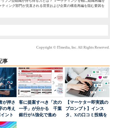
ドリブン型組織が持ち得る力とは？ マーケティングを軸に組織再編を
ケティング部門が見直される背景および企業の構造再編を阻む要因を
Copyright © ITmedia, Inc. All Rights Reserved.
記事
者が押さ
客に提案すべき「次の
【マーケター即実践の
字の考え
一手」が分かる 千葉
プロンプト】インス
ポイント
銀行がA強化で進め
タ、Xの口コミ投稿を
る“One to On...
分析→戦略立案に生か
す...