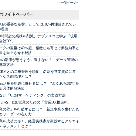
»
一覧ページへ
ホワイトペーパー
AIの重要な基盤」としてRDBが再注目されてい
の理由
00時間超の業務を削減、ナブテスコに学ぶ「現場
全社DX」
ータの重複は40％超、精緻な名寄せで業務効率と
果を向上させる秘訣
Spotの活用が思うように進まない？ データ管理の
解決方法
やCRMとの二重管理を脱却、名刺を営業資産に変
たな名刺管理とは？
sforce活用を軌道に乗せるには？ “よくある課題”を
る具体的解決策
ない「CRMマーケティング」の実践方法
分かる、B2B営業のための「営業DX推進術」
業の壁」を打破するには？ 新規事業を生むため
とリーダーの在り方
業を成功に導く、経営実務家が実践するクリエイ
マネジメントとは？