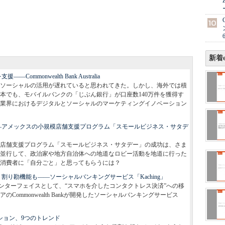
新着e
mmonwealth Bank Australia
ソーシャルの活用が遅れていると思われてきた。しかし、海外では積
本でも、モバイルバンクの「じぶん銀行」が口座数140万件を獲得す
業界におけるデジタルとソーシャルのマーケティングイノベーション
―アメックスの小規模店舗支援プログラム「スモールビジネス・サタデ
店舗支援プログラム「スモールビジネス・サタデー」の成功は、さま
並行して、政治家や地方自治体への地道なロビー活動を地道に行った
消費者に「自分ごと」と思ってもらうには？
割り勘機能も――ソーシャルバンキングサービス「Kaching」
ンターフェイスとして、“スマホを介したコンタクトレス決済”への移
ommonwealth Bankが開発したソーシャルバンキングサービス
ション、9つのトレンド