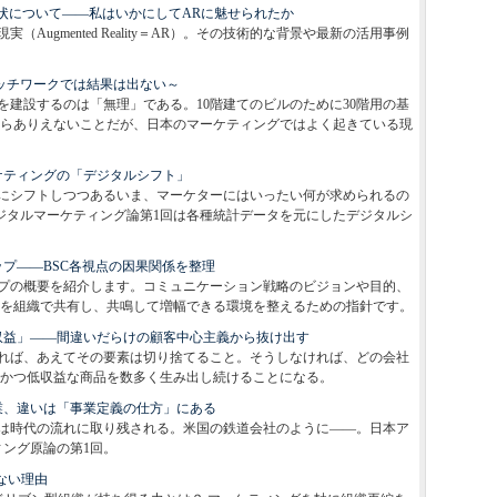
現状について――私はいかにしてARに魅せられたか
Augmented Reality＝AR）。その技術的な背景や最新の活用事例
パッチワークでは結果は出ない～
ルを建設するのは「無理」である。10階建てのビルのために30階用の基
らありえないことだが、日本のマーケティングではよく起きている現
ケティングの「デジタルシフト」
にシフトしつつあるいま、マーケターにはいったい何が求められるの
デジタルマーケティング論第1回は各種統計データを元にしたデジタルシ
プ――BSC各視点の因果関係を整理
プの概要を紹介します。コミュニケーション戦略のビジョンや目的、
を組織で共有し、共鳴して増幅できる環境を整えるための指針です。
収益」――間違いだらけの顧客中心主義から抜け出す
れば、あえてその要素は切り捨てること。そうしなければ、どの会社
かつ低収益な商品を数多く生み出し続けることになる。
業、違いは「事業定義の仕方」にある
は時代の流れに取り残される。米国の鉄道会社のように――。日本ア
ィング原論の第1回。
ない理由