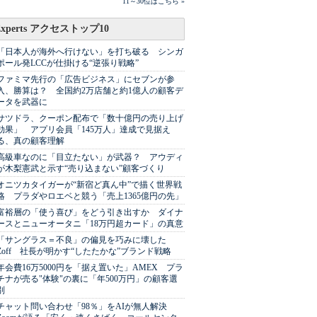
11～30位はこちら »
Experts アクセストップ10
「日本人が海外へ行けない」を打ち破る シンガ
ポール発LCCが仕掛ける“逆張り戦略”
ファミマ先行の「広告ビジネス」にセブンが参
入、勝算は？ 全国約2万店舗と約1億人の顧客デ
ータを武器に
サツドラ、クーポン配布で「数十億円の売り上げ
効果」 アプリ会員「145万人」達成で見据え
る、真の顧客理解
高級車なのに「目立たない」が武器？ アウディ
が木梨憲武と示す“売り込まない”顧客づくり
オニツカタイガーが“新宿ど真ん中”で描く世界戦
略 プラダやロエベと競う「売上1365億円の先」
富裕層の「使う喜び」をどう引き出すか ダイナ
ースとニューオータニ「18万円超カード」の真意
「サングラス＝不良」の偏見を巧みに壊した
Zoff 社長が明かす“したたかな”ブランド戦略
年会費16万5000円を「据え置いた」AMEX プラ
チナが売る"体験"の裏に「年500万円」の顧客選
別
チャット問い合わせ「98％」をAIが無人解決