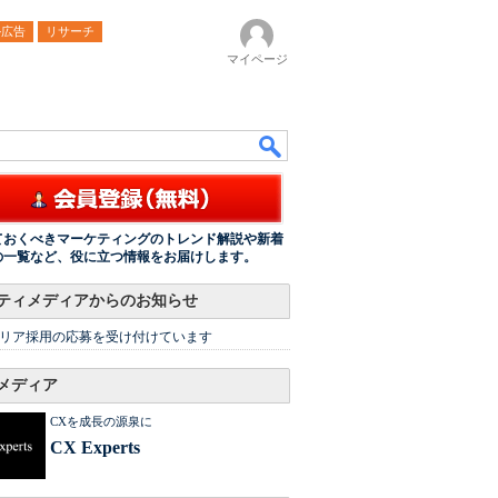
ル広告
リサーチ
マイページ
ておくべきマーケティングのトレンド解説や新着
の一覧など、役に立つ情報をお届けします。
ティメディアからのお知らせ
リア採用の応募を受け付けています
メディア
CXを成長の源泉に
CX Experts