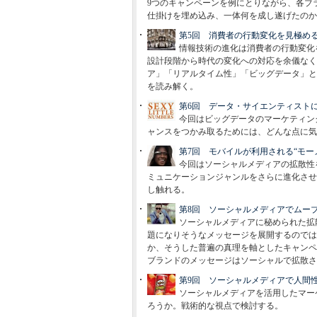
9つのキャンペーンを例にとりながら、各ブ
仕掛けを埋め込み、一体何を成し遂げたのか
第5回 消費者の行動変化を見極める
情報技術の進化は消費者の行動変化
設計段階から時代の変化への対応を余儀なく
ア」「リアルタイム性」「ビッグデータ」と
を読み解く。
第6回 データ・サイエンティスト
今回はビッグデータのマーケティン
ャンスをつかみ取るためには、どんな点に気
第7回 モバイルが利用される“モー
今回はソーシャルメディアの拡散性
ミュニケーションジャンルをさらに進化させ
し触れる。
第8回 ソーシャルメディアでムー
ソーシャルメディアに秘められた拡
題になりそうなメッセージを展開するのでは
か、そうした普遍の真理を軸としたキャンペ
ブランドのメッセージはソーシャルで拡散さ
第9回 ソーシャルメディアで人間
ソーシャルメディアを活用したマー
ろうか。戦術的な視点で検討する。