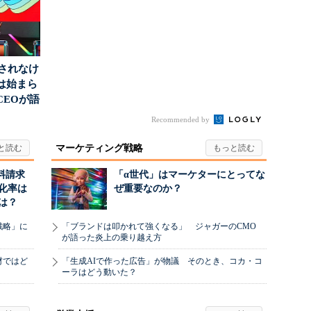
」されなけ
は始まら
CEOが語
...
Recommended by
マーケティング戦略
料請求
「α世代」はマーケターにとってな
化率は
ぜ重要なのか？
は？
戦略」に
「ブランドは叩かれて強くなる」 ジャガーのCMO
が語った炎上の乗り越え方
材ではど
「生成AIで作った広告」が物議 そのとき、コカ・コ
ーラはどう動いた？