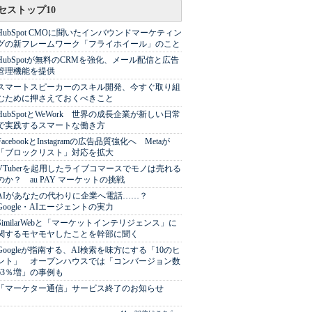
セストップ10
HubSpot CMOに聞いたインバウンドマーケティン
グの新フレームワーク「フライホイール」のこと
HubSpotが無料のCRMを強化、メール配信と広告
管理機能を提供
スマートスピーカーのスキル開発、今すぐ取り組
むために押さえておくべきこと
HubSpotとWeWork 世界の成長企業が新しい日常
で実践するスマートな働き方
FacebookとInstagramの広告品質強化へ Metaが
「ブロックリスト」対応を拡大
VTuberを起用したライブコマースでモノは売れる
のか？ au PAY マーケットの挑戦
AIがあなたの代わりに企業へ電話……？
Google・AIエージェントの実力
SimilarWebと「マーケットインテリジェンス」に
関するモヤモヤしたことを幹部に聞く
Googleが指南する、AI検索を味方にする「10のヒ
ント」 オープンハウスでは「コンバージョン数
63％増」の事例も
「マーケター通信」サービス終了のお知らせ