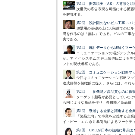
第1回 拡張現実（AR）の背景と
次世代の広告表現を可能にする拡張現実（
を解説する。
第2回 設計図のないビル工事 ～
10階用の基礎の上に30階建てのビ
礎を作るのは「無駄」である。ビルの工事な
実である。
第1回 統計データから紐解くマー
コミュニケーションの場がデジタル
か。アドビ システムズ 井上慎也氏による
フトの現状考察である。
第2回 コミュニケーション戦略マッ
今回はコミュニケーション戦略マッ
達成目標を俯瞰的に捉え、さらには、それら
第2回 「多機能／高品質なのに低
ターゲット顧客が必要としていなけ
も同じような商品を作り、多機能／高品質、
第1回 衰退する企業と躍進する企
「製品志向」で事業を定義する企業
イ・ビー・エム 永井孝尚氏によるマーケテ
第1回 CMOが日本の組織に馴染ま