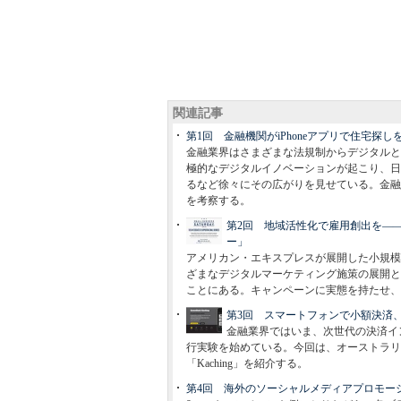
関連記事
第1回 金融機関がiPhoneアプリで住宅探しを支援――Co
金融業界はさまざまな法規制からデジタルと
極的なデジタルイノベーションが起こり、日
るなど徐々にその広がりを見せている。金融
を考察する。
第2回 地域活性化で雇用創出を―
ー」
アメリカン・エキスプレスが展開した小規模
ざまなデジタルマーケティング施策の展開と
ことにある。キャンペーンに実態を持たせ、
第3回 スマートフォンで小額決済、
金融業界ではいま、次世代の決済イ
行実験を始めている。今回は、オーストラリアのC
「Kaching」を紹介する。
第4回 海外のソーシャルメディアプロモー