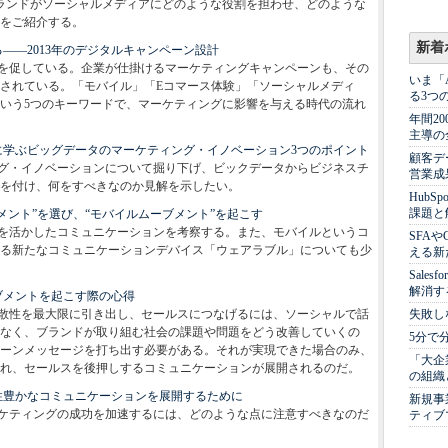
ランドがソーシャルメディアにどのような役割を担わせ、どのような
をご紹介する。
新着
――2013年のデジタルキャンペーン設計
を促している。企業が仕掛けるマーケティングキャンペーンも、その
いま「
されている。「モバイル」「Eコマース体験」「ソーシャルメディ
る3つ
いう5つのキーワードで、マーケティングに影響を与える時代の流れ
年間2
主導の
に学ぶビッグデータのマーケティング・イノベーション3つのポイント
顧客デ
グ・イノベーションについて掘り下げ、ビックデータからビジネスチ
営業成
を付け、何をすべきなのか見解を示したい。
Hub
課題と
メント”を選び、“モバイルムーブメント”を起こす
を活かしたコミュニケーションを考察する。また、モバイルというコ
SFA
る新たなコミュニケーションデバイス「ウェアラブル」についても少
える新
Sale
解消す
ブメントを起こす際の心得
散性を最大限に引き出し、セールスにつなげるには、ソーシャルで話
失敗し
なく、ブランドが取り組む社会の課題や問題をどう改善していくの
5分で
ーンメッセージを打ち出す必要がある。それが実現できた場合のみ、
「大企
れ、セールスを後押しするコミュニケーションが展開されるのだ。
の組織
性豊かなコミュニケーションを展開するために
新規事
ケティングの成功を加速するには、どのような点に注意すべきなのだ
ティブ