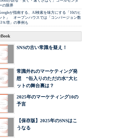
Zoomが語る「安く・速くさばく」コールセンタ
ーの限界
Googleが指南する、AI検索を味方にする「10のヒ
ント」 オープンハウスでは「コンバージョン数
63％増」の事例も
Book
SNSの古い常識を疑え！
常識外れのマーケティング発
想 “缶入りのただの水”大ヒ
ットの舞台裏は？
2025年のマーケティング10の
予言
【保存版】2025年のSNSはこ
うなる