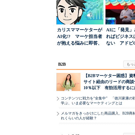
カリスママーケターが
AIに「発見
AI化!? マーケ担当者
ればビジネス
が抱える悩みに即答、
ない アドビ
実力は？
った、AIエージ
B2B
【B2Bマーケター困惑】資
サイト経由のリードの商談
10％以下 有効活用するに
コンテンツに戦力を“全集中” 「徳川家康の
学ぶ、いま必要なマーケティングとは
メルマガをきっかけにした商品購入、B2B商
れくらいの人が経験？