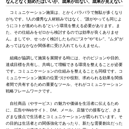
なんとなく始めたはいいが、成果が出ない、成果が見えない
コミュニケーション施策は、とかくバラバラで無駄が多くなり
がちです。1人の優秀な人材頼みではなく、“誰がやっても同じよ
うにコトが進められる”という環境を整える必要があります。ま
た、その仕組みをゼロから検討するのでは効率が良くありませ
ん。ましてや、せっかく検討したものに“ヌケ”や“モレ”、”ムダ“が
あってはなかなか関係者に受け入れてもらえません。
組織が協調して施策を展開する時には、そのビジョンや目的、
達成目標を共有し、共鳴して増幅できる環境を整えることが必要
です。コミュニケーションの仕組みを整えることも同様です。コ
ミュニケーション施策の位置づけや役割、求められる効果を関係
者間で共有するための重要なツール、それがコミュニケーション
戦略フレームワークです。
自社商品（やサービス）の魅力や価値を生活者に伝えるため
に、広告やWebサイト、DM、メール、店舗での接客など、さま
ざまな接点で生活者とコミュニケーションが図られています。そ
の目的は生活者との関係強化であったり、新たな需要創出だった