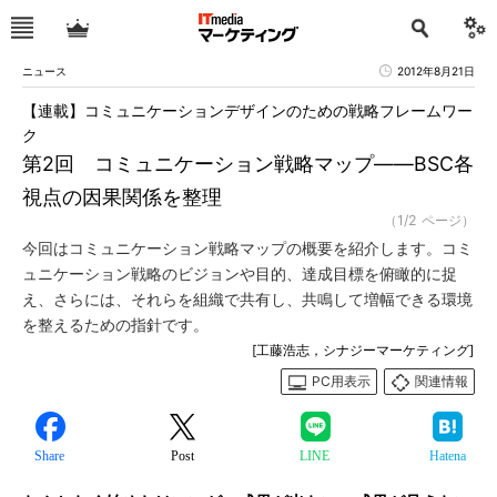
ニュース
2012年8月21日
【連載】コミュニケーションデザインのための戦略フレームワー
ク
第2回 コミュニケーション戦略マップ――BSC各
視点の因果関係を整理
（1/2 ページ）
今回はコミュニケーション戦略マップの概要を紹介します。コミ
ュニケーション戦略のビジョンや目的、達成目標を俯瞰的に捉
え、さらには、それらを組織で共有し、共鳴して増幅できる環境
を整えるための指針です。
[工藤浩志，シナジーマーケティング]
PC用表示
関連情報
Share
Post
LINE
Hatena