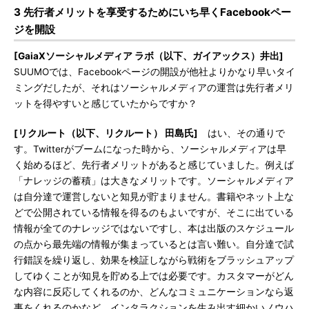
3 先行者メリットを享受するためにいち早くFacebookペー
ジを開設
[GaiaXソーシャルメディア ラボ（以下、ガイアックス）井出]
SUUMOでは、Facebookページの開設が他社よりかなり早いタイ
ミングだしたが、それはソーシャルメディアの運営は先行者メリ
ットを得やすいと感じていたからですか？
[リクルート（以下、リクルート） 田島氏]
はい、その通りで
す。Twitterがブームになった時から、ソーシャルメディアは早
く始めるほど、先行者メリットがあると感じていました。例えば
「ナレッジの蓄積」は大きなメリットです。ソーシャルメディア
は自分達で運営しないと知見が貯まりません。書籍やネット上な
どで公開されている情報を得るのもよいですが、そこに出ている
情報が全てのナレッジではないですし、本は出版のスケジュール
の点から最先端の情報が集まっているとは言い難い。自分達で試
行錯誤を繰り返し、効果を検証しながら戦術をブラッシュアップ
してゆくことが知見を貯める上では必要です。カスタマーがどん
な内容に反応してくれるのか、どんなコミュニケーションなら返
事をくれるのかなど、インタラクションを生み出す細かいノウハ