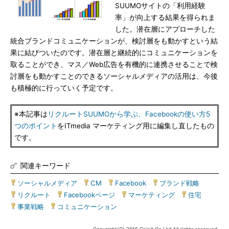
SUUMOサイトの「利用経験
率」が向上する結果を得られま
した。潜在層にアプローチした
統合ブランドコミュニケーションが、検討層をも動かすという結
果に結びついたのです。潜在層と継続的にコミュニケーションを
取ることができ、マス／Web広告を有機的に連携させることで検
討層をも動かすことのできるソーシャルメディアの活用は、今後
も積極的に行っていく予定です。
※本記事は
リクルートSUUMOから学ぶ、Facebookの使い方5
つのポイント
をITmedia マーケティング用に編集し直したもの
です。
関連キーワード
ソーシャルメディア
|
CM
|
Facebook
|
ブランド戦略
|
リクルート
|
Facebookページ
|
マーケティング
|
住宅
|
事業戦略
|
コミュニケーション