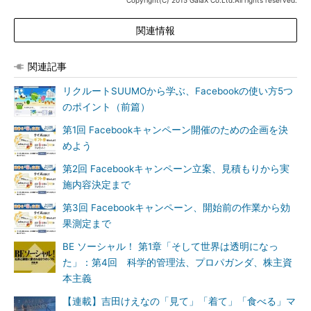
Copyright(C) 2015 GaiaX Co.Ltd.All rights reserved.
関連情報
関連記事
リクルートSUUMOから学ぶ、Facebookの使い方5つ
のポイント（前篇）
第1回 Facebookキャンペーン開催のための企画を決
めよう
第2回 Facebookキャンペーン立案、見積もりから実
施内容決定まで
第3回 Facebookキャンペーン、開始前の作業から効
果測定まで
BE ソーシャル！ 第1章「そして世界は透明になっ
た」：第4回 科学的管理法、プロパガンダ、株主資
本主義
【連載】吉田けえなの「見て」「着て」「食べる」マ