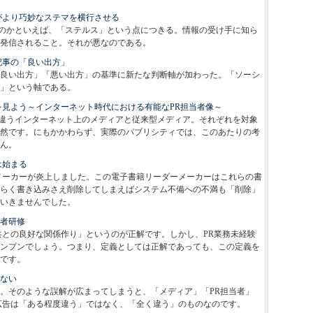
がより巧妙なステマを横行させる
のかといえば、「ステルス」という点につきる。情報の受け手に知ら
発信されること。それが悪なのである。
記事の「良い出方」
「良い出方」「悪い出方」の基準に新たな判断軸が加わった。「ソーシ
」という軸である。
を見よう～インターネット時代における有能なPR担当者像～
違うインターネット上のメディアと従来型メディア。それぞれを対象
然です。にもかかわらず、実際のパブリシティでは、このあたりの考
ん。
は始まる
ーメーカーが炎上しました。この電子書籍リーダーメーカーはこれらの書
らく書き込みさえ削除してしまえばシステム不備への不満も「削除」
いきませんでした。
当者研修
共との良好な関係作り」というのが正解です。しかし、PR業務未経験
ンプンでしょう。つまり、定義としては正解であっても、この定義を
です。
らない
ん。そのような誤解が広まってしまうと、「メディア」「PR担当者」
広告は「ある程度違う」ではなく、「全く違う」のものなのです。