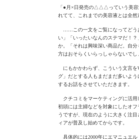
「●月×日発売の△△△っていう美
れてて、これまでの美容液とは全然
……この一文をご覧になってどうお
い」「いったいなんのステマだ！？
か。「それは興味深い商品だ。自分
方はおそらくいらっしゃらないでし
にもかかわらず、こういう文言をW
グ」だとする人もまだまだ多いよう
するお話をさせていただきます。
クチコミをマーケティングに活用し
初頭には主婦などを対象にしたオフ
うですが、現在のように大きく注目
ィアが普及し始めてからです。
具体的には2000年にエマニュエル・ローゼ