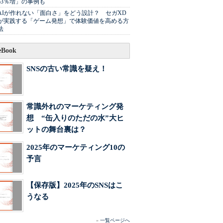
63％増」の事例も
AIが作れない「面白さ」をどう設計？ セガXD
が実践する「ゲーム発想」で体験価値を高める方
法
Book
SNSの古い常識を疑え！
常識外れのマーケティング発
想 “缶入りのただの水”大ヒ
ットの舞台裏は？
2025年のマーケティング10の
予言
【保存版】2025年のSNSはこ
うなる
»
一覧ページへ