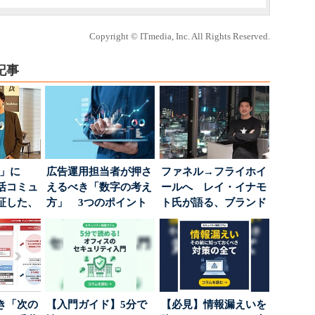
Copyright © ITmedia, Inc. All Rights Reserved.
記事
5倍」に
広告運用担当者が押さ
ファネル→フライホイ
活コミュ
えるべき「数字の考え
ールへ レイ・イナモ
証した、
方」 3つのポイント
ト氏が語る、ブランド
...
とは
が「信頼」を得るた
め...
き「次の
【入門ガイド】5分で
【必見】情報漏えいを