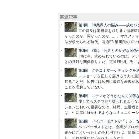
関連記事
第1回 PR業界人の悩み――成功
ITの普及は消費者を取り巻く情報
かったのか、悪かったのか……。マスメディ
法が求められる時代。電通PR 細川氏のメッ
第2回 PRは「公共との良好な関係
PRに今、求められているのは、メ
との良好な関係作り」だ。電通PR 細川氏に
第3回 クチコミマーケティングを
メッセージを正しく届けるうえで重
知ることだ。広告には広告に最適な表現があ
ことを理解していない。
第4回 ステマかどうかなんて関係
少しでもステマだと疑われるような
ションにおいて重要なのは、結局、生活者と
は、生活者に好かれるようなコミュニケーシ
第5回 ペイパーポストが「ナシ」
ペイパーポストとは、企業がブロガ
確かにこういったものを利用すれば、簡単に
し、それが何になるのでしょうか？