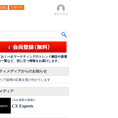
ル広告
リサーチ
マイページ
ておくべきマーケティングのトレンド解説や新着
の一覧など、役に立つ情報をお届けします。
ティメディアからのお知らせ
リア採用の応募を受け付けています
メディア
CXを成長の源泉に
CX Experts