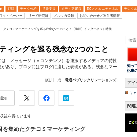
戦略
データ分析
営業支援
メディア運営
EC／オムニチャネル
デジタ
B
ワイトペーパー
リード研究所
メルマガ登録
お問い合わせ／運営者情報
回 クチコミマーケティングを巡る残念な2つのこと：【連載】インターネット時代...
ケティングを巡る残念な2つのこと
のは、メッセージ（＝コンテンツ）を運搬するメディアの特性
知っ
現があり、ブログにはブログに適した表現がある。残念なマー
記事
[細川一成，
電通パブリックリレーションズ
]
アイ
キャ
通知
関連
収益を得ています
目を集めたクチコミマーケティング