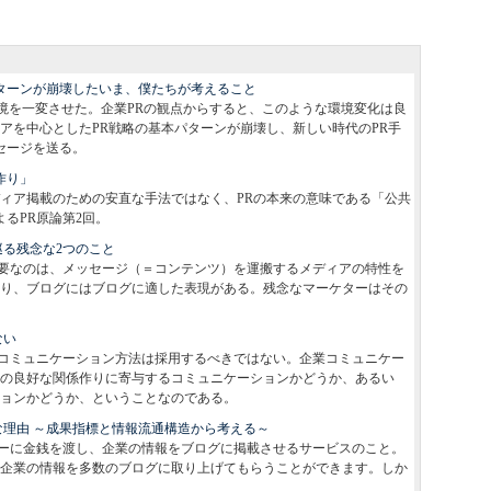
パターンが崩壊したいま、僕たちが考えること
環境を一変させた。企業PRの観点からすると、このような環境変化は良
アを中心としたPR戦略の基本パターンが崩壊し、新しい時代のPR手
セージを送る。
作り」
ディア掲載のための安直な手法ではなく、PRの本来の意味である「公共
よるPR原論第2回。
巡る残念な2つのこと
要なのは、メッセージ（＝コンテンツ）を運搬するメディアの特性を
り、ブログにはブログに適した表現がある。残念なマーケターはその
ない
コミュニケーション方法は採用するべきではない。企業コミュニケー
の良好な関係作りに寄与するコミュニケーションかどうか、あるい
ョンかどうか、ということなのである。
な理由 ～成果指標と情報流通構造から考える～
ーに金銭を渡し、企業の情報をブログに掲載させるサービスのこと。
企業の情報を多数のブログに取り上げてもらうことができます。しか