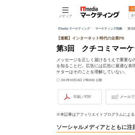
B2
ホ
メディア
ITmedia マーケティング
マーケティング戦略
第3
【連載】インターネット時代の企業PR
第3回 クチコミマー
メッセージを正しく届けるうえで重要な
を知ることだ。広告には広告に最適な表
ケターはそのことを理解していない。
2012年10月24日 17時30分 公開
印刷／PDF
メールで
※本記事はアフィリエイトプログラムによる
ソーシャルメディアとともに注