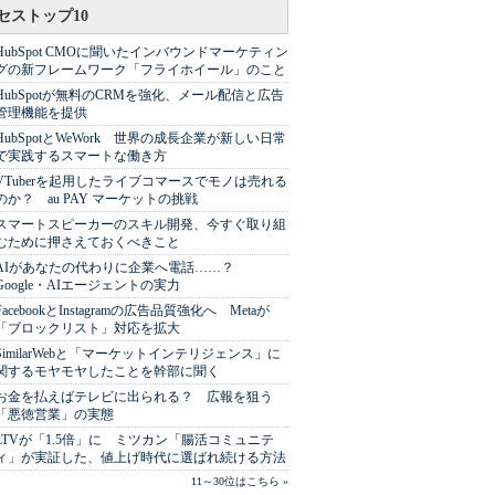
セストップ10
HubSpot CMOに聞いたインバウンドマーケティン
グの新フレームワーク「フライホイール」のこと
HubSpotが無料のCRMを強化、メール配信と広告
管理機能を提供
HubSpotとWeWork 世界の成長企業が新しい日常
で実践するスマートな働き方
VTuberを起用したライブコマースでモノは売れる
のか？ au PAY マーケットの挑戦
スマートスピーカーのスキル開発、今すぐ取り組
むために押さえておくべきこと
AIがあなたの代わりに企業へ電話……？
Google・AIエージェントの実力
FacebookとInstagramの広告品質強化へ Metaが
「ブロックリスト」対応を拡大
SimilarWebと「マーケットインテリジェンス」に
関するモヤモヤしたことを幹部に聞く
お金を払えばテレビに出られる？ 広報を狙う
「悪徳営業」の実態
LTVが「1.5倍」に ミツカン「腸活コミュニテ
ィ」が実証した、値上げ時代に選ばれ続ける方法
11～30位はこちら »