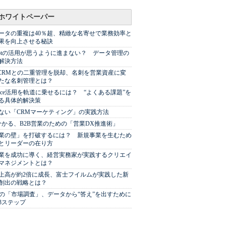
ホワイトペーパー
ータの重複は40％超、精緻な名寄せで業務効率と
果を向上させる秘訣
Spotの活用が思うように進まない？ データ管理の
解決方法
やCRMとの二重管理を脱却、名刺を営業資産に変
たな名刺管理とは？
sforce活用を軌道に乗せるには？ “よくある課題”を
る具体的解決策
ない「CRMマーケティング」の実践方法
分かる、B2B営業のための「営業DX推進術」
業の壁」を打破するには？ 新規事業を生むため
とリーダーの在り方
業を成功に導く、経営実務家が実践するクリエイ
マネジメントとは？
上高が約2倍に成長、富士フイルムが実践した新
創出の戦略とは？
代の「市場調査」、データから“答え”を出すために
3ステップ