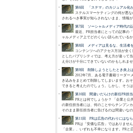
第6回 「ステマ」のカジュアル化
ステルスマーケティングの何が悪な
されるべき事実が知らされないまま、情報が
第7回 ソーシャルメディア時代の
最近、PR担当者にとっての記事の
ャルメディア上でどのくらい語られているか
第8回 メディアは見るな、生活者
コンテンツへのアクセス方法が全く
としたパブリシティでは、考え方が違って当
え分けが十分にできていないのかもしれませ
第9回 削除しようとしたとき炎上
2012年7月、ある電子書籍リーダ
き込みをまとめて削除してしまいます。おそ
できると考えたのでしょう。しかし、そうは
第10回 間違いだらけの新任PR担
PRとは何でしょうか？ 「企業と公
の新任担当者には、何のことやらチンプンカ
そのまま新任担当者に告げるのは間違いなの
第11回 PRは広告の代わりにはな
PRは「安価な広告」ではありませ
「企業」、いずれも不幸になります。PRと