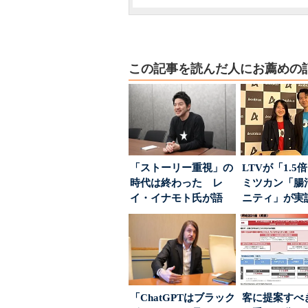
この記事を読んだ人にお薦めの
「ストーリー重視」の
LTVが「1.
時代は終わった レ
ミツカン「腸
イ・イナモト氏が語
ニティ」が実
る、信頼を軸にしたブ
値上げ時代に選ば
ラン...
「ChatGPTはブラック
客に提案すべ