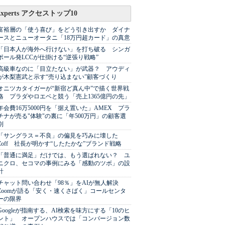
Experts アクセストップ10
富裕層の「使う喜び」をどう引き出すか ダイナ
ースとニューオータニ「18万円超カード」の真意
「日本人が海外へ行けない」を打ち破る シンガ
ポール発LCCが仕掛ける“逆張り戦略”
高級車なのに「目立たない」が武器？ アウディ
が木梨憲武と示す“売り込まない”顧客づくり
オニツカタイガーが“新宿ど真ん中”で描く世界戦
略 プラダやロエベと競う「売上1365億円の先」
年会費16万5000円を「据え置いた」AMEX プラ
チナが売る"体験"の裏に「年500万円」の顧客選
別
「サングラス＝不良」の偏見を巧みに壊した
Zoff 社長が明かす“したたかな”ブランド戦略
「普通に満足」だけでは、もう選ばれない？ ユ
ニクロ、セコマの事例にみる「感動のツボ」の設
計
チャット問い合わせ「98％」をAIが無人解決
Zoomが語る「安く・速くさばく」コールセンタ
ーの限界
Googleが指南する、AI検索を味方にする「10のヒ
ント」 オープンハウスでは「コンバージョン数