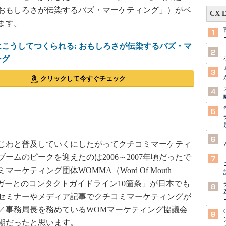
おもしろさが伝染するバズ・マーケティング」）がベ
CX 
ます。
こうしてつくられる: おもしろさが伝染するバズ・マ
ング
クリックして今すぐチェック
じわと普及していくにしたがってクチコミマーケティ
ームのピークを迎えたのは2006～2007年頃だったで
ケティング団体WOMMA（Word Of Mouth
）による「ブロガーとのコンタクトガイドライン10箇条」が日本でも
セミナーやメディア記事でクチコミマーケティングが
／事務局長を務めているWOMマーケティング協議会
期だったと思います。