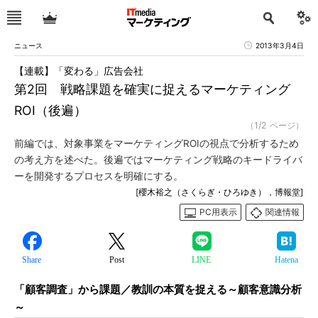
ニュース
2013年3月4日
【連載】「変わる」広告会社
第2回 戦略課題を確実に捉えるマーケティング
ROI（後遍）
（1/2 ページ）
前編では、対象事業をマーケティングROIの視点で分析するため
の考え方を述べた。後遍ではマーケティング戦略のキードライバ
ーを開発するプロセスを明確にする。
[櫻木裕之（さくらぎ・ひろゆき），博報堂]
PC用表示
関連情報
Share
Post
LINE
Hatena
「顧客調査」から課題／教訓の本質を捉える～顧客意識分析
～