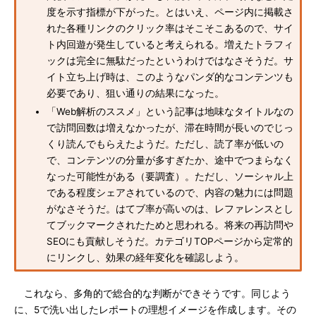
度を示す指標が下がった。とはいえ、ページ内に掲載さ
れた各種リンクのクリック率はそこそこあるので、サイ
ト内回遊が発生していると考えられる。増えたトラフィ
ックは完全に無駄だったというわけではなさそうだ。サ
イト立ち上げ時は、このようなパンダ的なコンテンツも
必要であり、狙い通りの結果になった。
「Web解析のススメ」という記事は地味なタイトルなの
で訪問回数は増えなかったが、滞在時間が長いのでじっ
くり読んでもらえたようだ。ただし、読了率が低いの
で、コンテンツの分量が多すぎたか、途中でつまらなく
なった可能性がある（要調査）。ただし、ソーシャル上
である程度シェアされているので、内容の魅力には問題
がなさそうだ。はてブ率が高いのは、レファレンスとし
てブックマークされたためと思われる。将来の再訪問や
SEOにも貢献しそうだ。カテゴリTOPページから定常的
にリンクし、効果の経年変化を確認しよう。
これなら、多角的で総合的な判断ができそうです。同じよう
に、5で洗い出したレポートの理想イメージを作成します。その