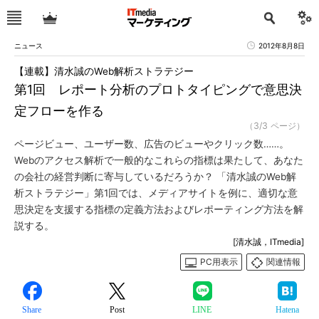
ニュース
2012年8月8日
【連載】清水誠のWeb解析ストラテジー
第1回 レポート分析のプロトタイピングで意思決
定フローを作る
（3/3 ページ）
ページビュー、ユーザー数、広告のビューやクリック数……。
Webのアクセス解析で一般的なこれらの指標は果たして、あなた
の会社の経営判断に寄与しているだろうか？ 「清水誠のWeb解
析ストラテジー」第1回では、メディアサイトを例に、適切な意
思決定を支援する指標の定義方法およびレポーティング方法を解
説する。
[清水誠，ITmedia]
PC用表示
関連情報
Share
Post
LINE
Hatena