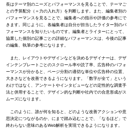
長はテーマ別のニーズとパフォーマンスを見ることで、テーマご
との予算配分（＝力の入れ方）を判断します。また、編集者別の
パフォーマンスを見ることで、編集者への指示や評価の参考にで
きます。同じように、各編集者は自分が担当したライター別のパ
フォーマンスを知りたいものです。編集者とライターにとって、
協業した個別の記事ごとの詳細なパフォーマンスは、今後の記事
の編集、執筆の参考になります。
また、レイアウトやデザインなどを決めるデザイナーは、デザ
インテンプレートごとのスクロール率や読了率、広告枠のパフォ
ーマンスが分かると、ページ分割の適切な単位や広告枠の位置、
大きさなどを改善できるようになります。「数字が全て」という
わけではなく、アンケートやインタビューなどの定性的な調査手
法と併用することで、デザイン的な判断や社内での合意形成がス
ムーズになります。
このように、誰が何を知ると、どのような改善アクションや意
思決定につながるのか、にまで踏み込むことで、「なるほど」で
終わらない意味のあるWeb解析を実現できるようになります。