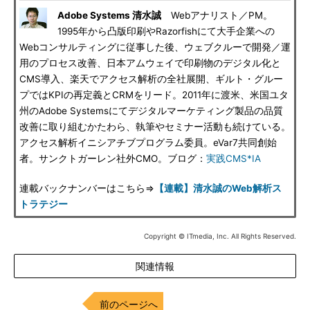
Adobe Systems 清水誠
Webアナリスト／PM。
1995年から凸版印刷やRazorfishにて大手企業への
Webコンサルティングに従事した後、ウェブクルーで開発／運
用のプロセス改善、日本アムウェイで印刷物のデジタル化と
CMS導入、楽天でアクセス解析の全社展開、ギルト・グルー
プではKPIの再定義とCRMをリード。2011年に渡米、米国ユタ
州のAdobe Systemsにてデジタルマーケティング製品の品質
改善に取り組むかたわら、執筆やセミナー活動も続けている。
アクセス解析イニシアチブプログラム委員。eVar7共同創始
者。サンクトガーレン社外CMO。ブログ：
実践CMS*IA
連載バックナンバーはこちら⇒
【連載】清水誠のWeb解析ス
トラテジー
Copyright © ITmedia, Inc. All Rights Reserved.
関連情報
前のページへ