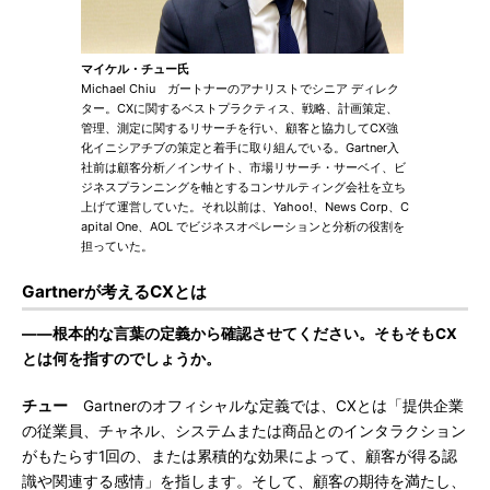
マイケル・チュー氏
Michael Chiu ガートナーのアナリストでシニア ディレク
ター。CXに関するベストプラクティス、戦略、計画策定、
管理、測定に関するリサーチを行い、顧客と協力してCX強
化イニシアチブの策定と着手に取り組んでいる。Gartner入
社前は顧客分析／インサイト、市場リサーチ・サーベイ、ビ
ジネスプランニングを軸とするコンサルティング会社を立ち
上げて運営していた。それ以前は、Yahoo!、News Corp、C
apital One、AOL でビジネスオペレーションと分析の役割を
担っていた。
Gartnerが考えるCXとは
――根本的な言葉の定義から確認させてください。そもそもCX
とは何を指すのでしょうか。
チュー
Gartnerのオフィシャルな定義では、CXとは「提供企業
の従業員、チャネル、システムまたは商品とのインタラクション
がもたらす1回の、または累積的な効果によって、顧客が得る認
識や関連する感情」を指します。そして、顧客の期待を満たし、