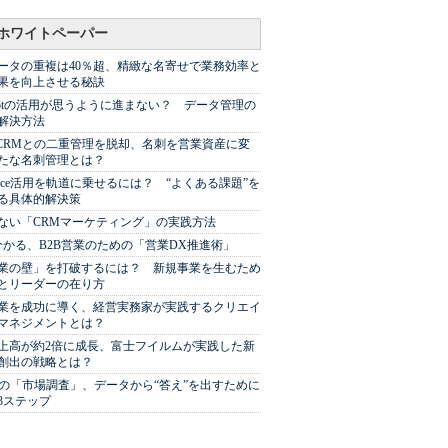
ホワイトペーパー
ータの重複は40％超、精緻な名寄せで業務効率と
果を向上させる秘訣
Spotの活用が思うように進まない？ データ管理の
解決方法
やCRMとの二重管理を脱却、名刺を営業資産に変
たな名刺管理とは？
sforce活用を軌道に乗せるには？ “よくある課題”を
る具体的解決策
ない「CRMマーケティング」の実践方法
分かる、B2B営業のための「営業DX推進術」
業の壁」を打破するには？ 新規事業を生むため
とリーダーの在り方
業を成功に導く、経営実務家が実践するクリエイ
マネジメントとは？
上高が約2倍に成長、富士フイルムが実践した新
創出の戦略とは？
代の「市場調査」、データから“答え”を出すために
3ステップ