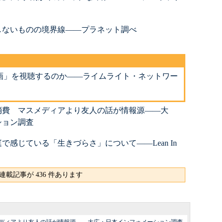
しないものの境界線――プラネット調べ
画」を視聴するのか――ライムライト・ネットワー
消費 マスメディアより友人の話が情報源――大
ション調査
感じている「生きづらさ」について――Lean In
連載記事が 436 件あります