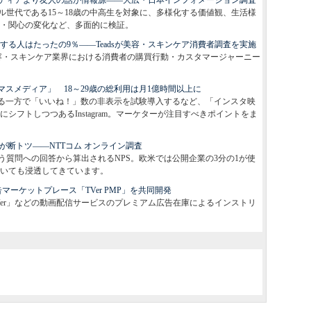
ディアより友人の話が情報源――大広・日本インフォメーション調査
ル世代である15～18歳の中高生を対象に、多様化する価値観、生活様
・関心の変化など、多面的に検証。
する人はたったの9％――Teadsが美容・スキンケア消費者調査を実施
容・スキンケア業界における消費者の購買行動・カスタマージャーニー
る「マスメディア」 18～29歳の総利用は月1億時間以上に
浸透する一方で「いいね！」数の非表示を試験導入するなど、「インスタ映
シフトしつつあるInstagram。マーケターが注目すべきポイントをま
lixが断トツ――NTTコム オンライン調査
う質問への回答から算出されるNPS。欧米では公開企業の3分の1が使
いても浸透してきています。
ーケットプレース「TVer PMP」を共同開発
Ver」などの動画配信サービスのプレミアム広告在庫によるインストリ