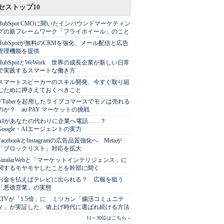
セストップ10
HubSpot CMOに聞いたインバウンドマーケティン
グの新フレームワーク「フライホイール」のこと
HubSpotが無料のCRMを強化、メール配信と広告
管理機能を提供
HubSpotとWeWork 世界の成長企業が新しい日常
で実践するスマートな働き方
スマートスピーカーのスキル開発、今すぐ取り組
むために押さえておくべきこと
VTuberを起用したライブコマースでモノは売れる
のか？ au PAY マーケットの挑戦
AIがあなたの代わりに企業へ電話……？
Google・AIエージェントの実力
FacebookとInstagramの広告品質強化へ Metaが
「ブロックリスト」対応を拡大
SimilarWebと「マーケットインテリジェンス」に
関するモヤモヤしたことを幹部に聞く
お金を払えばテレビに出られる？ 広報を狙う
「悪徳営業」の実態
LTVが「1.5倍」に ミツカン「腸活コミュニテ
ィ」が実証した、値上げ時代に選ばれ続ける方法
11～30位はこちら »