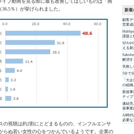
、ライブ動画を見る際に最も改善してほしいものは「画
（36.5％）が挙げられました。
新着
顧客デ
営業成
Hub
課題と
SFA
える新
Sale
解消す
失敗し
5分で
「大企
の組織
新規事
ティブ
連結売
規事業
AI時
必要な
の視聴は約2割にとどまるものの、インフルエンサ
からぬ若い女性の心をつかんでいるようです。企業の