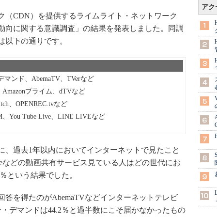
アク
（CDN）を提供するライムライト・ネットワーク
動向に関する意識調査」の結果を発表しました。同調
は以下の通りです。
ンド、AbemaTV、TVerなど
、Amazonプライム、dTVなど
ch、OPENREC.tvなど
 Tube Live、LINE LIVEなど
象に、過去1年以内においてインターネットで見たこと
ubeなどの動画共有サービス見ている人はどの世代にお
5％という結果でした。
を得たのがAbemaTVなどインターネットテレビ
オ・オン・デマンドは44.2％と過半数にこそ届かなかったもの