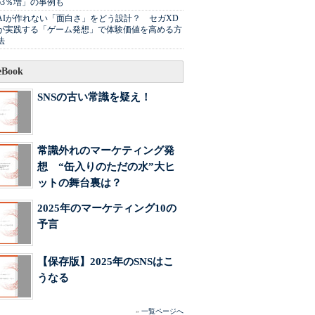
63％増」の事例も
AIが作れない「面白さ」をどう設計？ セガXD
が実践する「ゲーム発想」で体験価値を高める方
法
Book
SNSの古い常識を疑え！
常識外れのマーケティング発
想 “缶入りのただの水”大ヒ
ットの舞台裏は？
2025年のマーケティング10の
予言
【保存版】2025年のSNSはこ
うなる
»
一覧ページへ