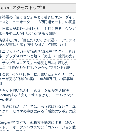
Experts アクセストップ10
富裕層の「使う喜び」をどう引き出すか ダイナ
ースとニューオータニ「18万円超カード」の真意
「日本人が海外へ行けない」を打ち破る シンガ
ポール発LCCが仕掛ける“逆張り戦略”
高級車なのに「目立たない」が武器？ アウディ
が木梨憲武と示す“売り込まない”顧客づくり
オニツカタイガーが“新宿ど真ん中”で描く世界戦
略 プラダやロエベと競う「売上1365億円の先」
「サングラス＝不良」の偏見を巧みに壊した
Zoff 社長が明かす“したたかな”ブランド戦略
年会費16万5000円を「据え置いた」AMEX プラ
チナが売る"体験"の裏に「年500万円」の顧客選
別
チャット問い合わせ「98％」をAIが無人解決
Zoomが語る「安く・速くさばく」コールセンタ
ーの限界
「普通に満足」だけでは、もう選ばれない？ ユ
ニクロ、セコマの事例にみる「感動のツボ」の設
計
Googleが指南する、AI検索を味方にする「10のヒ
ント」 オープンハウスでは「コンバージョン数