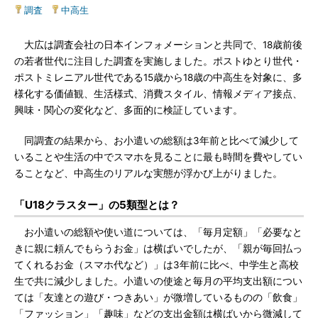
調査
|
中高生
大広は調査会社の日本インフォメーションと共同で、18歳前後
の若者世代に注目した調査を実施しました。ポストゆとり世代・
ポストミレニアル世代である15歳から18歳の中高生を対象に、多
様化する価値観、生活様式、消費スタイル、情報メディア接点、
興味・関心の変化など、多面的に検証しています。
同調査の結果から、お小遣いの総額は3年前と比べて減少して
いることや生活の中でスマホを見ることに最も時間を費やしてい
ることなど、中高生のリアルな実態が浮かび上がりました。
「U18クラスター」の5類型とは？
お小遣いの総額や使い道については、「毎月定額」「必要なと
きに親に頼んでもらうお金」は横ばいでしたが、「親が毎回払っ
てくれるお金（スマホ代など）」は3年前に比べ、中学生と高校
生で共に減少しました。小遣いの使途と毎月の平均支出額につい
ては「友達との遊び・つきあい」が微増しているものの「飲食」
「ファッション」「趣味」などの支出金額は横ばいから微減して