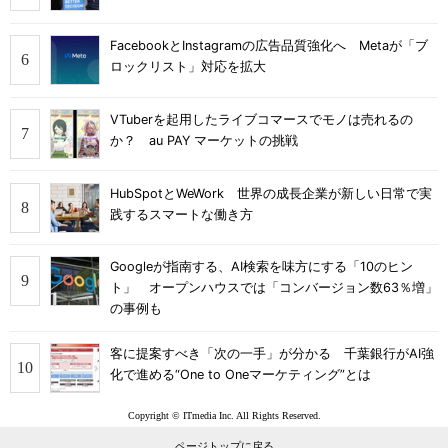
FacebookとInstagramの広告品質強化へ Metaが「ブ
ロックリスト」対応を拡大
VTuberを起用したライブコマースでモノは売れるの
か？ au PAY マーケットの挑戦
HubSpotとWeWork 世界の成長企業が新しい日常で実
践するスマートな働き方
Googleが指南する、AI検索を味方にする「10のヒン
ト」 オープンハウスでは「コンバージョン数63％増」
の事例も
客に提案すべき「次の一手」が分かる 千葉銀行がAI強
化で進める“One to Oneマーケティング”とは
Copyright © ITmedia Inc. All Rights Reserved.
ページトップに戻る