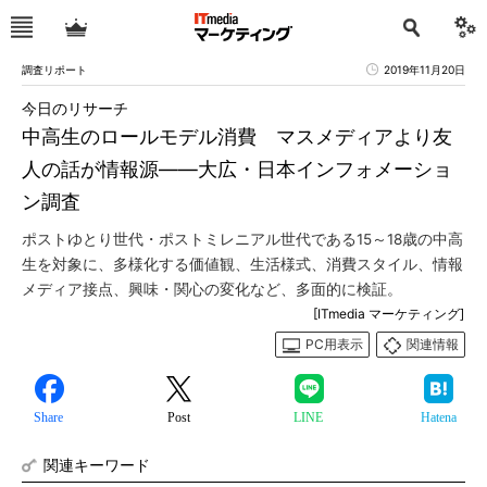
調査リポート
2019年11月20日
今日のリサーチ
中高生のロールモデル消費 マスメディアより友
人の話が情報源――大広・日本インフォメーショ
ン調査
ポストゆとり世代・ポストミレニアル世代である15～18歳の中高
生を対象に、多様化する価値観、生活様式、消費スタイル、情報
メディア接点、興味・関心の変化など、多面的に検証。
[ITmedia マーケティング]
PC用表示
関連情報
Share
Post
LINE
Hatena
関連キーワード