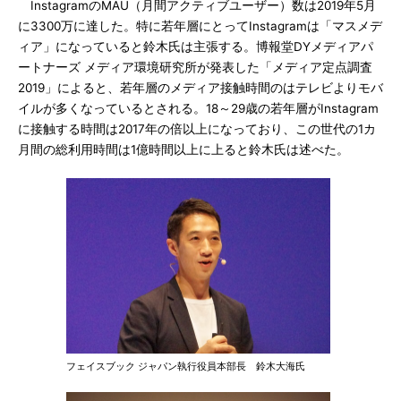
InstagramのMAU（月間アクティブユーザー）数は2019年5月
に3300万に達した。特に若年層にとってInstagramは「マスメデ
ィア」になっていると鈴木氏は主張する。博報堂DYメディアパ
ートナーズ メディア環境研究所が発表した「メディア定点調査
2019」によると、若年層のメディア接触時間のはテレビよりモバ
イルが多くなっているとされる。18～29歳の若年層がInstagram
に接触する時間は2017年の倍以上になっており、この世代の1カ
月間の総利用時間は1億時間以上に上ると鈴木氏は述べた。
フェイスブック ジャパン執行役員本部長 鈴木大海氏