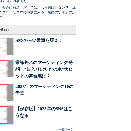
63％増」の事例も
「普通に満足」だけでは、もう選ばれない？ ユ
ニクロ、セコマの事例にみる「感動のツボ」の設
計
Book
SNSの古い常識を疑え！
常識外れのマーケティング発
想 “缶入りのただの水”大ヒ
ットの舞台裏は？
2025年のマーケティング10の
予言
【保存版】2025年のSNSはこ
うなる
»
一覧ページへ