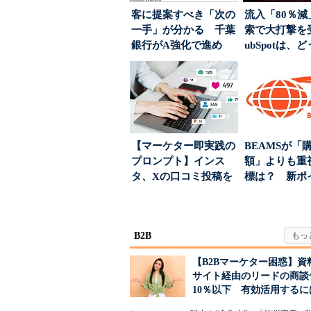
客に提案すべき「次の
流入「80％減
一手」が分かる 千葉
索で大打撃を
銀行がA強化で進め
ubSpotは、
る“One to On...
て“未来の顧...
【マーケター即実践の
BEAMSが「
プロンプト】インス
額」よりも重
タ、Xの口コミ投稿を
標は？ 新ポ
分析→戦略立案に生か
度の狙い
す...
B2B
【B2Bマーケター困惑】資
サイト経由のリードの商談
10％以下 有効活用するに