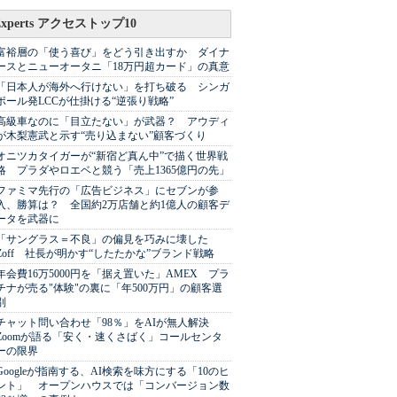
Experts アクセストップ10
富裕層の「使う喜び」をどう引き出すか ダイナ
ースとニューオータニ「18万円超カード」の真意
「日本人が海外へ行けない」を打ち破る シンガ
ポール発LCCが仕掛ける“逆張り戦略”
高級車なのに「目立たない」が武器？ アウディ
が木梨憲武と示す“売り込まない”顧客づくり
オニツカタイガーが“新宿ど真ん中”で描く世界戦
略 プラダやロエベと競う「売上1365億円の先」
ファミマ先行の「広告ビジネス」にセブンが参
入、勝算は？ 全国約2万店舗と約1億人の顧客デ
ータを武器に
「サングラス＝不良」の偏見を巧みに壊した
Zoff 社長が明かす“したたかな”ブランド戦略
年会費16万5000円を「据え置いた」AMEX プラ
チナが売る"体験"の裏に「年500万円」の顧客選
別
チャット問い合わせ「98％」をAIが無人解決
Zoomが語る「安く・速くさばく」コールセンタ
ーの限界
Googleが指南する、AI検索を味方にする「10のヒ
ント」 オープンハウスでは「コンバージョン数