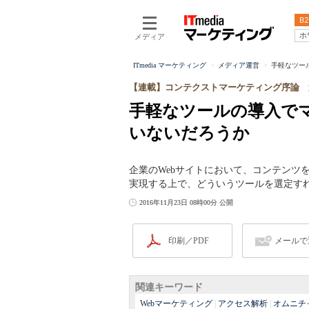
B2
ホ
メディア
ITmedia マーケティング
メディア運営
手軽なツー
【連載】コンテクストマーケティング序論 
手軽なツールの導入で
いないだろうか
企業のWebサイトにおいて、コンテンツ
実現する上で、どういうツールを選定す
2016年11月23日 08時00分 公開
印刷／PDF
メールで
関連キーワード
Webマーケティング
|
アクセス解析
|
オムニチ