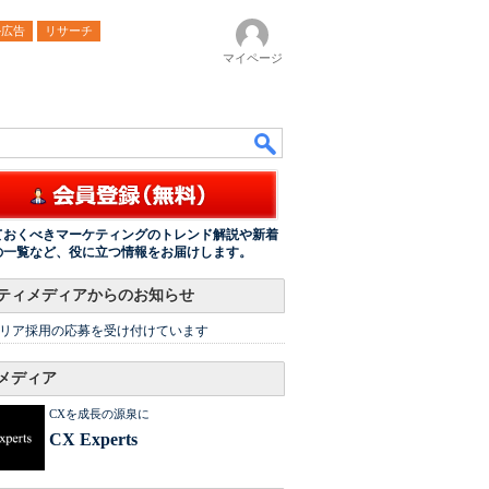
ル広告
リサーチ
マイページ
ておくべきマーケティングのトレンド解説や新着
の一覧など、役に立つ情報をお届けします。
ティメディアからのお知らせ
リア採用の応募を受け付けています
メディア
CXを成長の源泉に
CX Experts