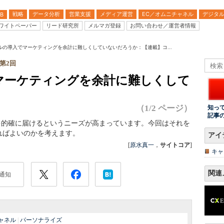
戦略
データ分析
営業支援
メディア運営
EC／オムニチャネル
デジタ
B
ワイトペーパー
リード研究所
メルマガ登録
お問い合わせ／運営者情報
ルの導入でマーケティングを余計に難しくしていないだろうか：【連載】コ...
第2回
マーケティングを余計に難しくして
（1/2 ページ）
知っ
記事
を的確に届けるというニーズが高まっています。今回はそれを
ればよいのかを考えます。
アイ
[
原水真一
，
サイトコア
]
キャ
関連
通知
ャネル
|
パーソナライズ