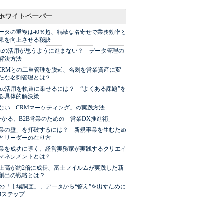
ホワイトペーパー
ータの重複は40％超、精緻な名寄せで業務効率と
果を向上させる秘訣
Spotの活用が思うように進まない？ データ管理の
解決方法
やCRMとの二重管理を脱却、名刺を営業資産に変
たな名刺管理とは？
sforce活用を軌道に乗せるには？ “よくある課題”を
る具体的解決策
ない「CRMマーケティング」の実践方法
分かる、B2B営業のための「営業DX推進術」
業の壁」を打破するには？ 新規事業を生むため
とリーダーの在り方
業を成功に導く、経営実務家が実践するクリエイ
マネジメントとは？
上高が約2倍に成長、富士フイルムが実践した新
創出の戦略とは？
代の「市場調査」、データから“答え”を出すために
3ステップ