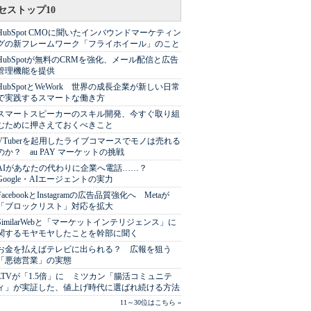
セストップ10
HubSpot CMOに聞いたインバウンドマーケティン
グの新フレームワーク「フライホイール」のこと
HubSpotが無料のCRMを強化、メール配信と広告
管理機能を提供
HubSpotとWeWork 世界の成長企業が新しい日常
で実践するスマートな働き方
スマートスピーカーのスキル開発、今すぐ取り組
むために押さえておくべきこと
VTuberを起用したライブコマースでモノは売れる
のか？ au PAY マーケットの挑戦
AIがあなたの代わりに企業へ電話……？
Google・AIエージェントの実力
FacebookとInstagramの広告品質強化へ Metaが
「ブロックリスト」対応を拡大
SimilarWebと「マーケットインテリジェンス」に
関するモヤモヤしたことを幹部に聞く
お金を払えばテレビに出られる？ 広報を狙う
「悪徳営業」の実態
LTVが「1.5倍」に ミツカン「腸活コミュニテ
ィ」が実証した、値上げ時代に選ばれ続ける方法
11～30位はこちら »