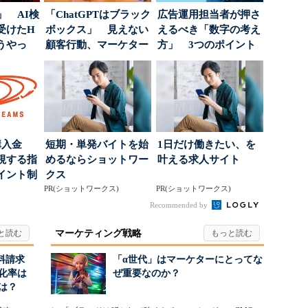
」 AI検
「ChatGPTはブラック
広告運用担当者が押さ
受けたH
ボックス」 見えない
えるべき「数字の考え
どうやっ
顧客行動、マーケター
方」 3つのポイント
に残された打ち...
とは
購入金
短期・単発バイトを始
1日だけ働きたい、を
視する指
めるならショットワー
叶える求人サイト
イント制
クス
PR(ショットワークス)
PR(ショットワークス)
Recommended by
マーケティング戦略
料請求
「α世代」はマーケターにとってな
化率は
ぜ重要なのか？
は？