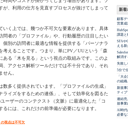
た時間やコストが掛かってしまう場合があります。ツ
すが、利用の仕方を見直すプロセスが抜けてしまって
新着
顧客デ
営業成
ていく上では、幾つか不可欠な要素があります。具体
Hub
課題と
訪問者の「プロファイル」や、行動履歴の注目したい
SFA
、個別の訪問者に最適な情報を提供する「パーソナラ
える新
を考えることです。つまり、単にPV／UUという「森
Sale
解消す
にある「木を見る」という視点の取組みです。このよ
失敗し
局、アクセス解析ツールだけでは不十分であり、それ
5分で
ません。
「大企
の組織
は数多く提供されています。「プロファイルの生成」
新規事
ティブ
ナライズをするための連係」、そして効率化を図るた
連結売
のユーザーのコンテクスト（文脈）に最適化した「コ
規事業
するには、これだけの前準備が必要になります。
AI時
必要な
」の視点は不可欠