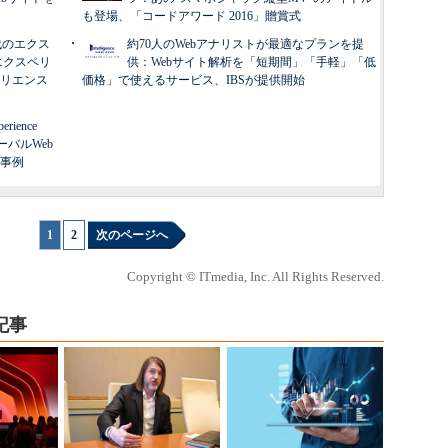
も登場、「コードアワード 2016」贈賞式
代のエクス
約70人のWebアナリストが最適なプランを提
エクスペリ
供：Webサイト解析を「短期間」「手軽」「低
リエンス
価格」で使えるサービス、IBSが提供開始
erience
ーバルWeb
事例
1
|
2
次のページへ
Copyright © ITmedia, Inc. All Rights Reserved.
記事