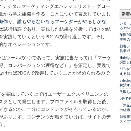
フ デジタルマーケティングエバンジェリスト・グロー
敗から学ぶ組織を作る」ことについて言及していまし
新着
織作り、誰もやらないならマーケターがやるしかな
いま「
る3つ
は試行錯誤であり、実践した結果を分析してはその結
年間2
を実践していくというPDCAの繰り返しです。そし
主導の
的なオペレーションです。
顧客デ
営業成
はツールの1つであって、実施に当たっては「マーケ
Hub
課題と
得、コンバージョンの獲得など）」を策定し、実践で
SFA
なければPDCAで改善していくことが求められるので
える新
Sale
解消す
失敗し
を実践していく上ではユーザーエクスペリエンスの
5分で
スクとして発生します。プロファイルを取得した後、
「大企
できるのか。十分にコンテンツがそろっているのか。
の組織
があります。コンテンツが増えていけば、サイトのデ
新規事
ティブ
う。