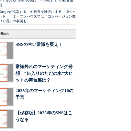
チナが売る"体験"の裏に「年500万円」の顧客選
別
Googleが指南する、AI検索を味方にする「10のヒ
ント」 オープンハウスでは「コンバージョン数
63％増」の事例も
Book
SNSの古い常識を疑え！
常識外れのマーケティング発
想 “缶入りのただの水”大ヒ
ットの舞台裏は？
2025年のマーケティング10の
予言
【保存版】2025年のSNSはこ
うなる