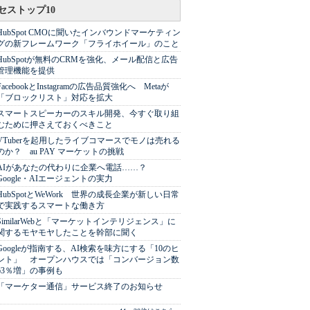
セストップ10
HubSpot CMOに聞いたインバウンドマーケティン
グの新フレームワーク「フライホイール」のこと
HubSpotが無料のCRMを強化、メール配信と広告
管理機能を提供
FacebookとInstagramの広告品質強化へ Metaが
「ブロックリスト」対応を拡大
スマートスピーカーのスキル開発、今すぐ取り組
むために押さえておくべきこと
VTuberを起用したライブコマースでモノは売れる
のか？ au PAY マーケットの挑戦
AIがあなたの代わりに企業へ電話……？
Google・AIエージェントの実力
HubSpotとWeWork 世界の成長企業が新しい日常
で実践するスマートな働き方
SimilarWebと「マーケットインテリジェンス」に
関するモヤモヤしたことを幹部に聞く
Googleが指南する、AI検索を味方にする「10のヒ
ント」 オープンハウスでは「コンバージョン数
63％増」の事例も
「マーケター通信」サービス終了のお知らせ