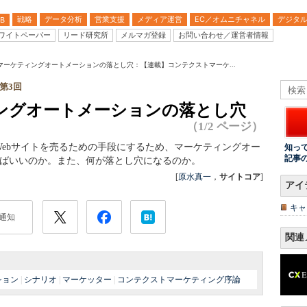
戦略
データ分析
営業支援
メディア運営
EC／オムニチャネル
デジタ
B
ワイトペーパー
リード研究所
メルマガ登録
お問い合わせ／運営者情報
マーケティングオートメーションの落とし穴：【連載】コンテクストマーケ...
第3回
ングオートメーションの落とし穴
（1/2 ページ）
ebサイトを売るための手段にするため、マーケティングオー
知っ
記事
けばいいのか。また、何が落とし穴になるのか。
[
原水真一
，
サイトコア
]
アイ
キャ
通知
関連
ション
|
シナリオ
|
マーケッター
|
コンテクストマーケティング序論