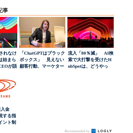
記事
」されなけ
「ChatGPTはブラック
流入「80％減」 AI検
は始まら
ボックス」 見えない
索で大打撃を受けたH
CEOが語
顧客行動、マーケター
ubSpotは、どうやっ
...
に残された打ち...
て“未来の顧...
購入金
視する指
イント制
Recommended by