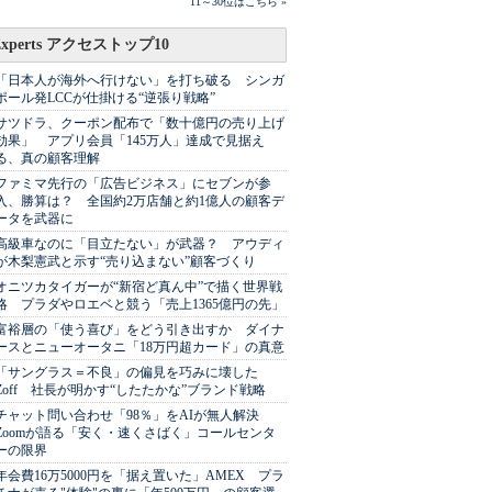
11～30位はこちら »
Experts アクセストップ10
「日本人が海外へ行けない」を打ち破る シンガ
ポール発LCCが仕掛ける“逆張り戦略”
サツドラ、クーポン配布で「数十億円の売り上げ
効果」 アプリ会員「145万人」達成で見据え
る、真の顧客理解
ファミマ先行の「広告ビジネス」にセブンが参
入、勝算は？ 全国約2万店舗と約1億人の顧客デ
ータを武器に
高級車なのに「目立たない」が武器？ アウディ
が木梨憲武と示す“売り込まない”顧客づくり
オニツカタイガーが“新宿ど真ん中”で描く世界戦
略 プラダやロエベと競う「売上1365億円の先」
富裕層の「使う喜び」をどう引き出すか ダイナ
ースとニューオータニ「18万円超カード」の真意
「サングラス＝不良」の偏見を巧みに壊した
Zoff 社長が明かす“したたかな”ブランド戦略
チャット問い合わせ「98％」をAIが無人解決
Zoomが語る「安く・速くさばく」コールセンタ
ーの限界
年会費16万5000円を「据え置いた」AMEX プラ