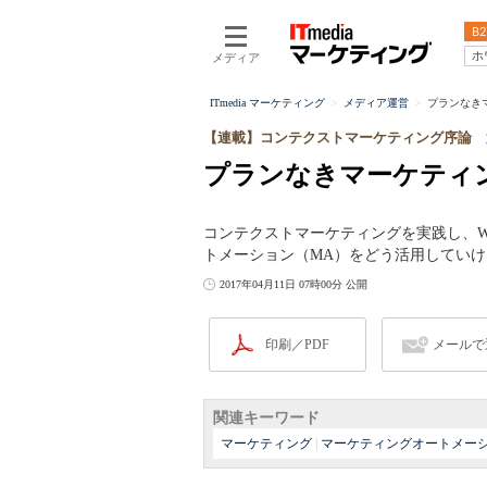
B2
ホ
メディア
ITmedia マーケティング
メディア運営
プランなき
【連載】コンテクストマーケティング序論 
プランなきマーケティ
コンテクストマーケティングを実践し、W
トメーション（MA）をどう活用してい
2017年04月11日 07時00分 公開
印刷／PDF
メールで
関連キーワード
マーケティング
|
マーケティングオートメー