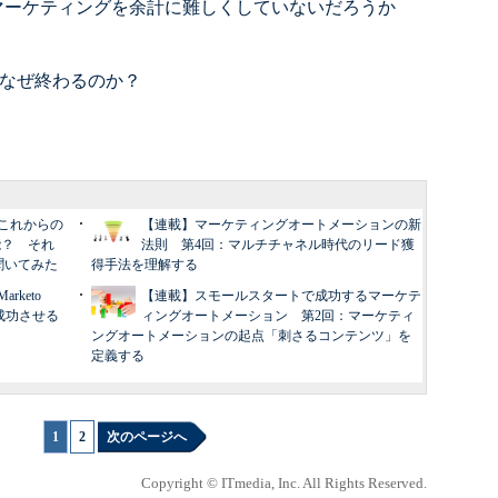
マーケティングを余計に難しくしていないだろうか
はなぜ終わるのか？
これからの
【連載】マーケティングオートメーションの新
能？ それ
法則 第4回：マルチチャネル時代のリード獲
聞いてみた
得手法を理解する
keto
【連載】スモールスタートで成功するマーケテ
成功させる
ィングオートメーション 第2回：マーケティ
ングオートメーションの起点「刺さるコンテンツ」を
定義する
1
|
2
次のページへ
Copyright © ITmedia, Inc. All Rights Reserved.