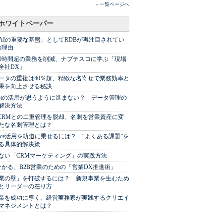
»
一覧ページへ
ホワイトペーパー
AIの重要な基盤」としてRDBが再注目されてい
の理由
00時間超の業務を削減、ナブテスコに学ぶ「現場
全社DX」
ータの重複は40％超、精緻な名寄せで業務効率と
果を向上させる秘訣
Spotの活用が思うように進まない？ データ管理の
解決方法
やCRMとの二重管理を脱却、名刺を営業資産に変
たな名刺管理とは？
sforce活用を軌道に乗せるには？ “よくある課題”を
る具体的解決策
ない「CRMマーケティング」の実践方法
分かる、B2B営業のための「営業DX推進術」
業の壁」を打破するには？ 新規事業を生むため
とリーダーの在り方
業を成功に導く、経営実務家が実践するクリエイ
マネジメントとは？