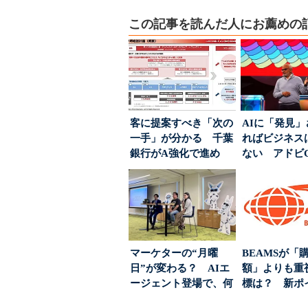
この記事を読んだ人にお薦めの
客に提案すべき「次の
AIに「発見
一手」が分かる 千葉
ればビジネス
銀行がA強化で進め
ない アドビ
る“One to On...
った、AIエージ
マーケターの“月曜
BEAMSが「
日”が変わる？ AIエ
額」よりも重
ージェント登場で、何
標は？ 新ポ
が起きるか
度の狙い