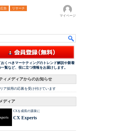
ル広告
リサーチ
マイページ
ておくべきマーケティングのトレンド解説や新着
の一覧など、役に立つ情報をお届けします。
ティメディアからのお知らせ
リア採用の応募を受け付けています
メディア
CXを成長の源泉に
CX Experts