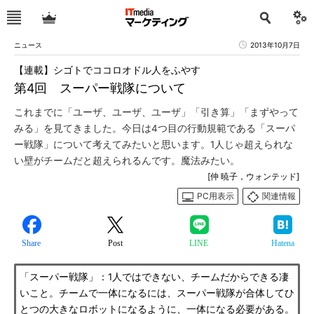
ニュース
2013年10月7日
【連載】シゴトでココロオドル人をふやす
第4回 スーパー戦隊について
これまでに「ユーザ、ユーザ、ユーザ」「引き算」「まずやって
みる」を見てきました。今日は4つ目の行動規範である「スーパ
ー戦隊」について考えてみたいと思います。1人じゃ超えられな
い壁がチームだと超えられるんです。魔法みたい。
[仲 暁子，ウォンテッド]
PC用表示
関連情報
Share
Post
LINE
Hatena
「スーパー戦隊」：1人ではできない、チームだからできる凄
いこと。チームで一体になるには、スーパー戦隊が合体してひ
とつの大きなロボットになるように、一体になる必要がある。