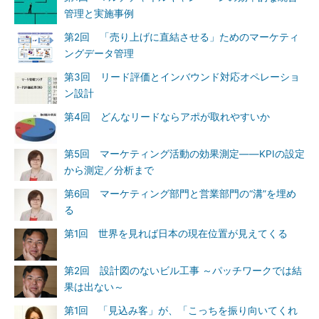
管理と実施事例
第2回 「売り上げに直結させる」ためのマーケティ
ングデータ管理
第3回 リード評価とインバウンド対応オペレーショ
ン設計
第4回 どんなリードならアポが取れやすいか
第5回 マーケティング活動の効果測定――KPIの設定
から測定／分析まで
第6回 マーケティング部門と営業部門の“溝”を埋め
る
第1回 世界を見れば日本の現在位置が見えてくる
第2回 設計図のないビル工事 ～パッチワークでは結
果は出ない～
第1回 「見込み客」が、「こっちを振り向いてくれ