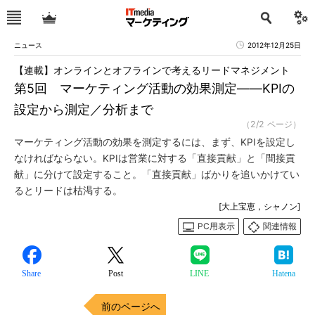
ニュース
2012年12月25日
【連載】オンラインとオフラインで考えるリードマネジメント
第5回 マーケティング活動の効果測定――KPIの
設定から測定／分析まで
（2/2 ページ）
マーケティング活動の効果を測定するには、まず、KPIを設定し
なければならない。KPIは営業に対する「直接貢献」と「間接貢
献」に分けて設定すること。「直接貢献」ばかりを追いかけてい
るとリードは枯渇する。
[大上宝恵，シャノン]
PC用表示
関連情報
Share
Post
LINE
Hatena
前のページへ