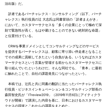
治出版）だ。
訳者であるバーチャレクス・コンサルティング（以下、バーチ
ャレクス）執行役員の辻 大志氏は同書冒頭の「訳者まえがき」
において、カスタマーサクセスを「多くの企業にとって極めて深
刻で緊急性が高く、もはや避けることのできない絶対的な命題」
と位置付けている。
CRMを事業ドメインとしてコンサルティングなどのサービス
を提供するバーチャレクスは、顧客に寄り添い伴走者となること
でその成果に貢献してきたという自負がある。いうなればカスタ
マーサクセスという言葉が登場する前からカスタマーサクセスに
取り組んでいたというわけだ。そんな同社でも、「青本」に最初
に触れたことで、自社の課題発見につながったという。
本稿では、辻氏と共に同書の翻訳に当たったバーチャレクス執
行役員・ビジネスインキュベーション＆コンサルティング部長の
森田智史氏が「ITreview2019」（2019年11月6日にアイティクラ
ウドが開催）で講演した内容を基に、日本におけるカスタマーサ
クセスの現状とこれからの課題をまとめた。