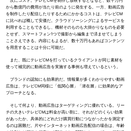
次にコスト。テレビCMを制作し放映するとなると、数千万円
から数億円の費用が当たり前のように発生する。一方、動画広告
を制作したり配信したりするためにかかるコストは、テレビCM
に比べれば概して安価だ。クラウドソーシングによるサービスを
利用することもできるし、機材そのものも大掛かりなものを必要
とせず、スマートフォン1つで撮影から編集まで済ませてしまう
ことさえできる。内容にもよるが、数十万円もあればコンテンツ
を用意することは十分に可能だ。
また、既にテレビCMを打っているクライアントが同じ素材を
使って補完的に動画広告を実施する事例も増えているという。
ブランドの認知にも効果的だ。情報量が多くわかりやすい動画
広告は、テレビCM同様に「低関心層」「潜在層」に効果的なア
プローチとなる。
そして何より、動画広告はターゲティングに優れている。リー
チの大きいテレビCMは料金が高い割に、それがどのくらい効果
があったか、具体的にどれだけ購買行動につながったかを測定す
るのは困難だ。片やインターネット動画広告配信の場合は、年齢