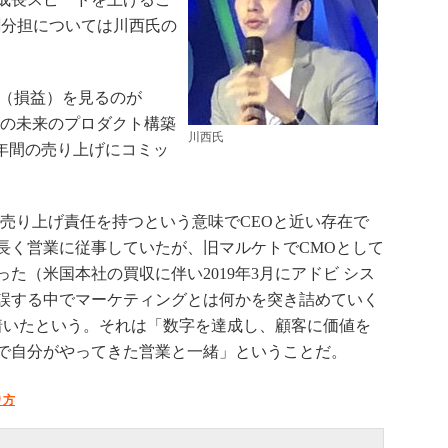
割分担については川西氏の
。
（損益）を見るのが
後の未来のプロダクト構築
川西氏
1年間の売り上げにコミッ
売り上げ責任を持つという意味でCEOと近い存在で
長く営業に従事していたが、旧マルケトでCMOとして
た（米国本社の買収に伴い2019年3月にアドビ シス
誤する中でマーケティングとは何かを突き詰めていく
着いたという。それは「数字を達成し、顧客に価値を
で自分がやってきた営業と一緒」ということだ。
り方