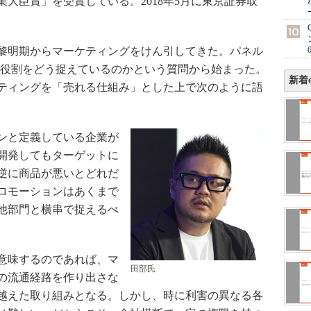
大臣賞」を受賞している。2018年5月に東京証券取
黎明期からマーケティングをけん引してきた。パネル
の役割をどう捉えているのかという質問から始まった。
新着e
ティングを「売れる仕組み」とした上で次のように語
ンと定義している企業が
開発してもターゲットに
逆に商品が悪いとどれだ
ロモーションはあくまで
他部門と横串で捉えるべ
意味するのであれば、マ
田部氏
の流通経路を作り出さな
越えた取り組みとなる。しかし、時に利害の異なる各