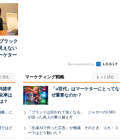
...
が「信頼」を得るた
て“未来の顧...
め...
はブラック
見えない
ーケター
..
Recommended by
マーケティング戦略
料請求
「α世代」はマーケターにとってな
化率は
ぜ重要なのか？
は？
戦略」に
「ブランドは叩かれて強くなる」 ジャガーのCMO
が語った炎上の乗り越え方
材ではど
「生成AIで作った広告」が物議 そのとき、コカ・コ
ーラはどう動いた？