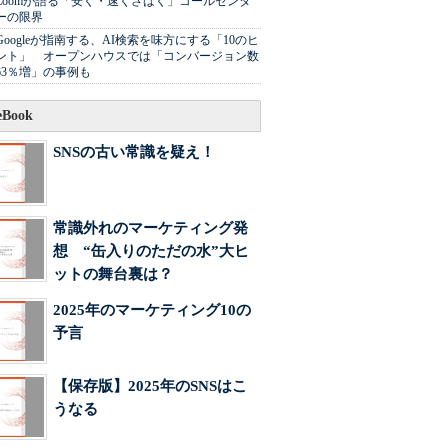
Zoomが語る「安く・速くさばく」コールセンタ
ーの限界
Googleが指南する、AI検索を味方にする「10のヒ
ント」 オープンハウスでは「コンバージョン数
63％増」の事例も
Book
SNSの古い常識を疑え！
常識外れのマーケティング発
想 “缶入りのただの水”大ヒ
ットの舞台裏は？
2025年のマーケティング10の
予言
【保存版】2025年のSNSはこ
うなる