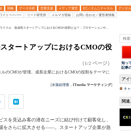
戦略
データ分析
営業支援
メディア運営
EC／オムニチャネル
デジタ
B
ワイトペーパー
リード研究所
メルマガ登録
お問い合わせ／運営者情報
eee×ラクスル 急成長スタートアップにおけるCMOの役割とは？：プロモーションや...
成長スタートアップにおけるCMOの役
（1/2 ページ）
知っ
記事
reeeとラクスルのCMOが登壇。成長企業におけるCMOの役割をテーマに
アイ
[
水落絵理香
，
ITmedia マーケティング
]
キャ
関連
ビスを見込み客の潜在ニーズに結び付けて顧客化し、
場をさらに拡大させる――。スタートアップ企業が急