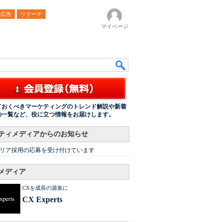
ル広告
リサーチ
マイページ
ておくべきマーケティングのトレンド解説や新着
の一覧など、役に立つ情報をお届けします。
ティメディアからのお知らせ
リア採用の応募を受け付けています
メディア
CXを成長の源泉に
CX Experts