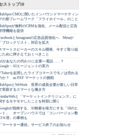
セストップ10
HubSpot CMOに聞いたインバウンドマーケティン
グの新フレームワーク「フライホイール」のこと
HubSpotが無料のCRMを強化、メール配信と広告
管理機能を提供
FacebookとInstagramの広告品質強化へ Metaが
「ブロックリスト」対応を拡大
スマートスピーカーのスキル開発、今すぐ取り組
むために押さえておくべきこと
AIがあなたの代わりに企業へ電話……？
Google・AIエージェントの実力
VTuberを起用したライブコマースでモノは売れる
のか？ au PAY マーケットの挑戦
HubSpotとWeWork 世界の成長企業が新しい日常
で実践するスマートな働き方
SimilarWebと「マーケットインテリジェンス」に
関するモヤモヤしたことを幹部に聞く
Googleが指南する、AI検索を味方にする「10のヒ
ント」 オープンハウスでは「コンバージョン数
63％増」の事例も
「マーケター通信」サービス終了のお知らせ