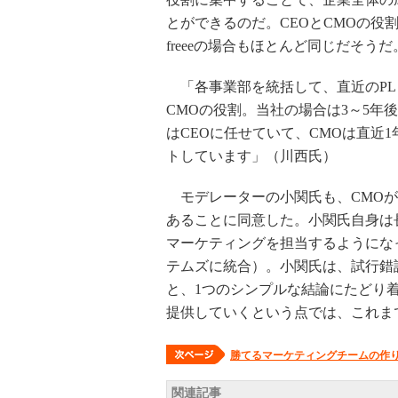
とができるのだ。CEOとCMOの役
freeeの場合もほとんど同じだそうだ
「各事業部を統括して、直近のPL
CMOの役割。当社の場合は3～5年
はCEOに任せていて、CMOは直近
トしています」（川西氏）
モデレーターの小関氏も、CMOが
あることに同意した。小関氏自身は
マーケティングを担当するようになっ
テムズに統合）。小関氏は、試行錯
と、1つのシンプルな結論にたどり
提供していくという点では、これま
勝てるマーケティングチームの作
関連記事