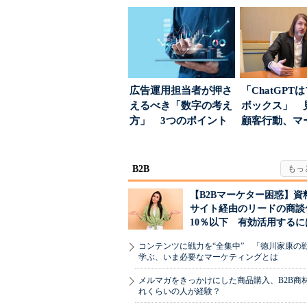
が起きるか
った、AIエージ
広告運用担当者が押さ
「ChatGPT
えるべき「数字の考え
ボックス」 
方」 3つのポイント
顧客行動、マ
とは
に残された打ち.
B2B
【B2Bマーケター困惑】資
サイト経由のリードの商談
10％以下 有効活用するに
コンテンツに戦力を“全集中” 「徳川家康の
学ぶ、いま必要なマーケティングとは
メルマガをきっかけにした商品購入、B2B商
れくらいの人が経験？