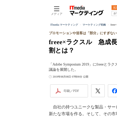
B2
ホ
メディア
ITmedia マーケティング
マーケティング戦略
fr
プロモーションや送客は「部分」にすぎない
freee×ラクスル 急
割とは？
「Adobe Symposium 2019」にf
議論を展開した。
2019年08月08日 07時00分 公開
印刷／PDF
自社の持つユニークな製品・サー
新たな市場を作る。そして、その市