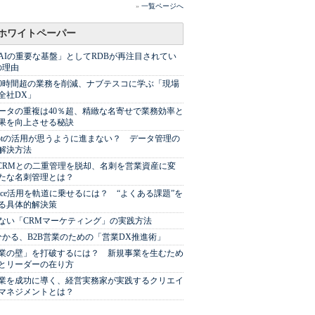
»
一覧ページへ
ホワイトペーパー
AIの重要な基盤」としてRDBが再注目されてい
の理由
00時間超の業務を削減、ナブテスコに学ぶ「現場
全社DX」
ータの重複は40％超、精緻な名寄せで業務効率と
果を向上させる秘訣
Spotの活用が思うように進まない？ データ管理の
解決方法
やCRMとの二重管理を脱却、名刺を営業資産に変
たな名刺管理とは？
sforce活用を軌道に乗せるには？ “よくある課題”を
る具体的解決策
ない「CRMマーケティング」の実践方法
分かる、B2B営業のための「営業DX推進術」
業の壁」を打破するには？ 新規事業を生むため
とリーダーの在り方
業を成功に導く、経営実務家が実践するクリエイ
マネジメントとは？