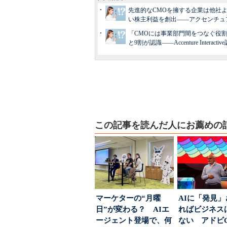
先進的なCMOを擁する企業は他社よ
い株主利益を創出――アクセンチュ
「CMOには事業部門間をつなぐ役
と9割が認識――Accenture Interactiv
この記事を読んだ人にお薦めの
マーケターの“月曜
AIに「発見
日”が変わる？ AIエ
ればビジネス
ージェント登場で、何
ない アドビ