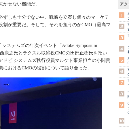
欠かせない機能だ。
アク
必ずしも十分でない中、戦略を立案し個々のマーケテ
役割が重要だ。そして、それを担うのがCMO（最高マ
システムズの年次イベント「Adobe Symposium
MOの川西康之氏とラクスル取締役CMOの田部正樹氏を招い
アドビ システムズ執行役員マルケト事業担当の小関貴
業におけるCMOの役割について語り合った。