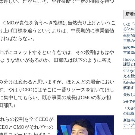
は難しい。だからこそ、全社横断で一定の権限を持つ
新着
CMOが責任を負うべき指標は当然売り上げというこ
いま「
る3つ
り上げ目標を追うというよりは、中長期的に事業価値
年間2
ければならない。
主導の
顧客デ
上げにコミットするという点では、その役割はもはや
営業成
Hub
どのような違いがあるのか。田部氏は以下のように答え
課題と
SFA
える新
み分けは変わると思いますが、ほとんどの場合におい
Sale
解消す
す。やはりCEOにはそこに一番リソースを割いてほし
失敗し
業に集中してもらい、既存事業の成長はCMOの私が担
5分で
田部氏）
「大企
の組織
れらの役割を全てCEOが
新規事
ティブ
EOとCMOがそれぞれの
成長スピードを上げるこ