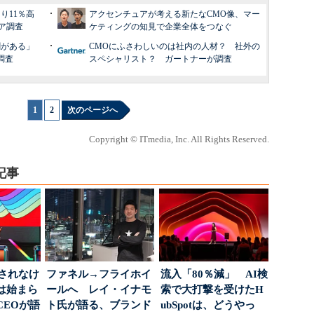
り11％高
アクセンチュアが考える新たなCMO像、マー
ア調査
ケティングの知見で企業全体をつなぐ
割がある」
CMOにふさわしいのは社内の人材？ 社外の
e調査
スペシャリスト？ ガートナーが調査
1
|
2
次のページへ
Copyright © ITmedia, Inc. All Rights Reserved.
記事
」されなけ
ファネル→フライホイ
流入「80％減」 AI検
は始まら
ールへ レイ・イナモ
索で大打撃を受けたH
CEOが語
ト氏が語る、ブランド
ubSpotは、どうやっ