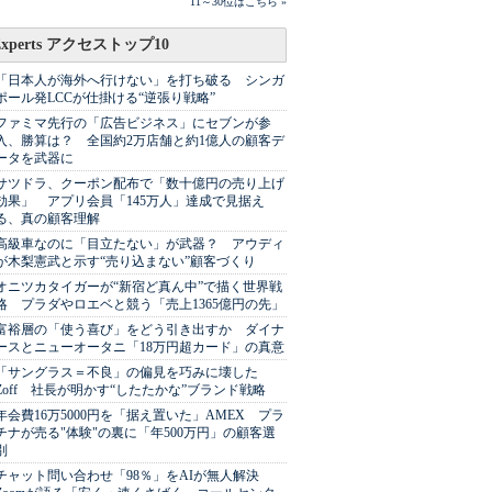
11～30位はこちら »
Experts アクセストップ10
「日本人が海外へ行けない」を打ち破る シンガ
ポール発LCCが仕掛ける“逆張り戦略”
ファミマ先行の「広告ビジネス」にセブンが参
入、勝算は？ 全国約2万店舗と約1億人の顧客デ
ータを武器に
サツドラ、クーポン配布で「数十億円の売り上げ
効果」 アプリ会員「145万人」達成で見据え
る、真の顧客理解
高級車なのに「目立たない」が武器？ アウディ
が木梨憲武と示す“売り込まない”顧客づくり
オニツカタイガーが“新宿ど真ん中”で描く世界戦
略 プラダやロエベと競う「売上1365億円の先」
富裕層の「使う喜び」をどう引き出すか ダイナ
ースとニューオータニ「18万円超カード」の真意
「サングラス＝不良」の偏見を巧みに壊した
Zoff 社長が明かす“したたかな”ブランド戦略
年会費16万5000円を「据え置いた」AMEX プラ
チナが売る"体験"の裏に「年500万円」の顧客選
別
チャット問い合わせ「98％」をAIが無人解決