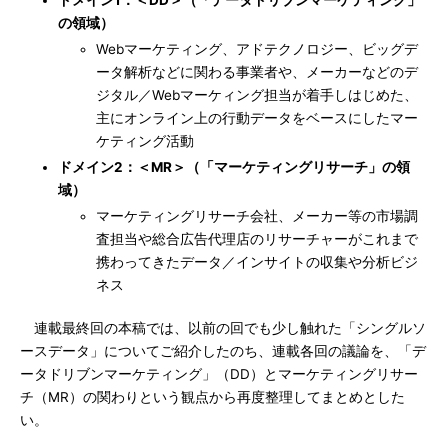
ドメイン1：＜DD＞（「データドリブンマーケティング」
の領域）
Webマーケティング、アドテクノロジー、ビッグデ
ータ解析などに関わる事業者や、メーカーなどのデ
ジタル／Webマーケィング担当が着手しはじめた、
主にオンライン上の行動データをベースにしたマー
ケティング活動
ドメイン2：＜MR＞（「マーケティングリサーチ」の領
域）
マーケティングリサーチ会社、メーカー等の市場調
査担当や総合広告代理店のリサーチャーがこれまで
携わってきたデータ／インサイトの収集や分析ビジ
ネス
連載最終回の本稿では、以前の回でも少し触れた「シングルソ
ースデータ」についてご紹介したのち、連載各回の議論を、「デ
ータドリブンマーケティング」（DD）とマーケティングリサー
チ（MR）の関わりという観点から再度整理してまとめとした
い。