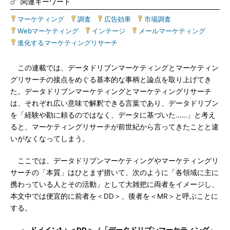
関連キーワード
マーケティング
|
調査
|
広告効果
|
市場調査
|
Webマーケティング
|
インテージ
|
メールマーケティング
|
進化するマーケティングリサーチ
この連載では、データドリブンマーケティングとマーケティン
グリサーチの接点をめぐる基本的な事柄と論点を取り上げてき
た。データドリブンマーケティングとマーケティングリサーチ
は、それぞれ広い意味で解釈できる言葉であり、データドリブン
を「経験や勘に頼るのではなく、データに基づいた……」と考え
ると、マーケティングリサーチが前世紀から言ってきたことと違
いがなくなってしまう。
ここでは、データドリブンマーケティングやマーケティングリ
サーチの「本質」はひとまず措いて、次のように「各領域に主に
携わっている人とその活動」として大雑把に両者をイメージし、
本文中では便宜的に前者を＜DD＞、後者を＜MR＞と呼ぶことに
する。