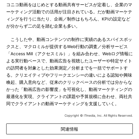
コニコ動画をはじめとする動画共有サービスが定着し、企業のマ
ーケティング活動での活用が注目されている。だが動画マーケテ
ィングを行うに当たり、企画／制作はもちろん、KPIの設定など
が分からず二の足を踏む企業も多い。
こうした中、動画コンテンツの制作に実績のあるスパイスボッ
クスと、マクロミルが提供するWeb行動の調査／分析サービス
「Access Mill（アクセスミル）」を組み合わせ、Webログ情報に
よる実行動ベースで、動画広告を視聴したユーザーや特定サイト
の訪問者を対象とした効果測定／分析までを一括でサポートす
る。クリエイティブやフリークエンシーの違いによる認知や興味
喚起、購入意向など、従来のクリックベースの分析では分からな
かった「動画広告の影響度」を可視化し、動画マーケティングの
最適化を実現、クライアントの課題や予算規模に合わせ、両社共
同でクライアントの動画マーケティングを支援していく。
Copyright © ITmedia, Inc. All Rights Reserved.
関連情報