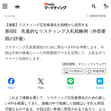
ニュース
2014年1月7日
【連載】リスティング広告最適化を指標から追究する
第6回 先進的なリスティング入札戦略例（外部要
因の評価）
リスティング広告最適化のために測るべきKPIを考察します。今
回は天気や株価といった外部要因データを活用して、入札を行う
イメージを紹介します。
[原田憲悟，マリンソフトウェア]
PC用表示
関連情報
Share
Post
LINE
Hatena
これまで連載を通じて、リスティング広告最適化のための新し
いKPIを模索してきた。連載の中で指摘した指標はいずれも実現
可能なものである。今回は近い将来に実現されるであろう、より