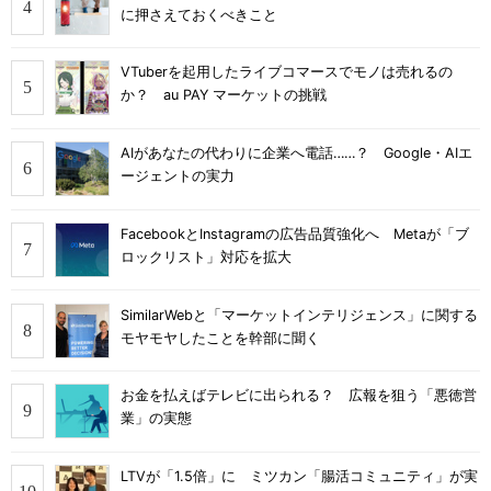
に押さえておくべきこと
VTuberを起用したライブコマースでモノは売れるの
か？ au PAY マーケットの挑戦
AIがあなたの代わりに企業へ電話……？ Google・AIエ
ージェントの実力
FacebookとInstagramの広告品質強化へ Metaが「ブ
ロックリスト」対応を拡大
SimilarWebと「マーケットインテリジェンス」に関する
モヤモヤしたことを幹部に聞く
お金を払えばテレビに出られる？ 広報を狙う「悪徳営
業」の実態
LTVが「1.5倍」に ミツカン「腸活コミュニティ」が実