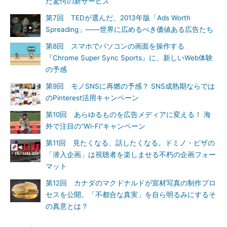
た驚愕の新サービス
第7回 TEDが選んだ、2013年版「Ads Worth
Spreading」――世界に広めるべき価値ある広告たち
第8回 スマホでパソコンの画面を操作する
『Chrome Super Sync Sports』に、新しいWeb体験
の予感
第9回 モノSNSに再燃の予感？ SNS成熟期ならでは
のPinterest活用キャンペーン
第10回 あらゆるものを広告メディアに変える！ 海
外で注目の“Wi-Fi”キャンペーン
第11回 見たくなる、話したくなる。ドミノ・ピザの
「潜入企画」は視聴者を楽しませる不朽の企画フォー
マット
第12回 カナダのマクドナルドが宣材写真の制作プロ
セスを公開。「不都合な真実」を自ら明るみにするそ
の真意とは？