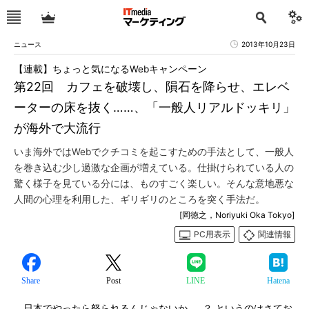
ニュース
2013年10月23日
【連載】ちょっと気になるWebキャンペーン
第22回 カフェを破壊し、隕石を降らせ、エレベ
ーターの床を抜く……、「一般人リアルドッキリ」
が海外で大流行
いま海外ではWebでクチコミを起こすための手法として、一般人
を巻き込む少し過激な企画が増えている。仕掛けられている人の
驚く様子を見ている分には、ものすごく楽しい。そんな意地悪な
人間の心理を利用した、ギリギリのところを突く手法だ。
[岡徳之，Noriyuki Oka Tokyo]
PC用表示
関連情報
Share
Post
LINE
Hatena
日本でやったら怒られるんじゃないか……？ というのはさてお