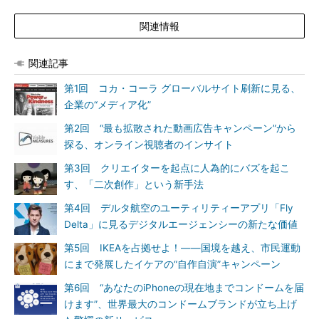
関連情報
関連記事
第1回 コカ・コーラ グローバルサイト刷新に見る、
企業の“メディア化”
第2回 “最も拡散された動画広告キャンペーン”から
探る、オンライン視聴者のインサイト
第3回 クリエイターを起点に人為的にバズを起こ
す、「二次創作」という新手法
第4回 デルタ航空のユーティリティーアプリ「Fly
Delta」に見るデジタルエージェンシーの新たな価値
第5回 IKEAを占拠せよ！――国境を越え、市民運動
にまで発展したイケアの“自作自演”キャンペーン
第6回 “あなたのiPhoneの現在地までコンドームを届
けます”、世界最大のコンドームブランドが立ち上げ