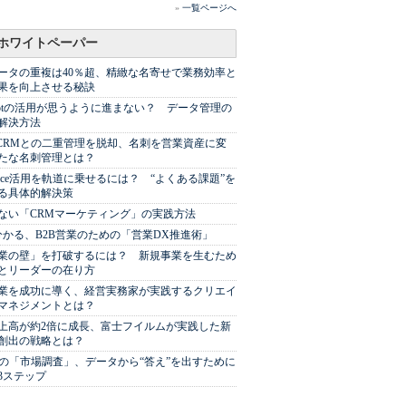
»
一覧ページへ
ホワイトペーパー
ータの重複は40％超、精緻な名寄せで業務効率と
果を向上させる秘訣
Spotの活用が思うように進まない？ データ管理の
解決方法
やCRMとの二重管理を脱却、名刺を営業資産に変
たな名刺管理とは？
sforce活用を軌道に乗せるには？ “よくある課題”を
る具体的解決策
ない「CRMマーケティング」の実践方法
分かる、B2B営業のための「営業DX推進術」
業の壁」を打破するには？ 新規事業を生むため
とリーダーの在り方
業を成功に導く、経営実務家が実践するクリエイ
マネジメントとは？
上高が約2倍に成長、富士フイルムが実践した新
創出の戦略とは？
代の「市場調査」、データから“答え”を出すために
3ステップ