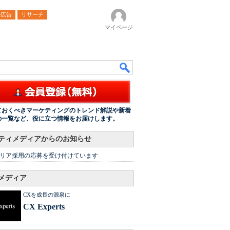
ル広告
リサーチ
マイページ
ておくべきマーケティングのトレンド解説や新着
の一覧など、役に立つ情報をお届けします。
ティメディアからのお知らせ
リア採用の応募を受け付けています
メディア
CXを成長の源泉に
CX Experts