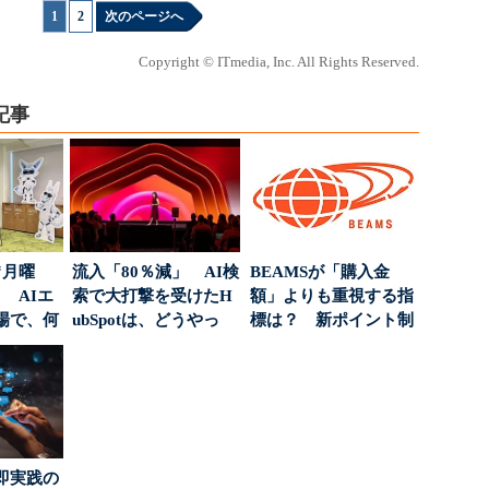
1
|
2
次のページへ
Copyright © ITmedia, Inc. All Rights Reserved.
記事
“月曜
流入「80％減」 AI検
BEAMSが「購入金
 AIエ
索で大打撃を受けたH
額」よりも重視する指
場で、何
ubSpotは、どうやっ
標は？ 新ポイント制
て“未来の顧...
度の狙い
即実践の