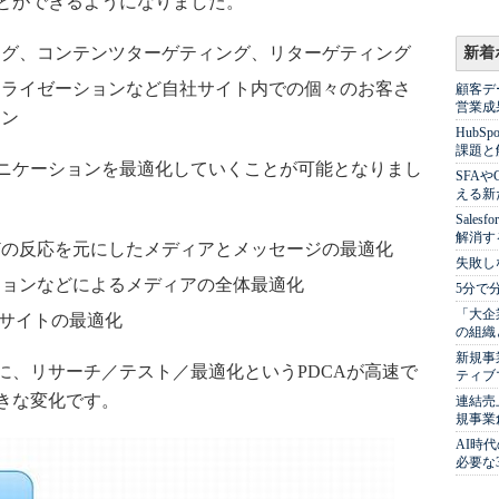
とができるようになりました。
ング、コンテンツターゲティング、リターゲティング
新着
ナライゼーションなど自社サイト内での個々のお客さ
顧客デ
営業成
ョン
Hub
課題と
ニケーションを最適化していくことが可能となりまし
SFA
える新
Sale
解消す
どの反応を元にしたメディアとメッセージの最適化
失敗し
ションなどによるメディアの全体最適化
5分で
「大企
社サイトの最適化
の組織
新規事
、リサーチ／テスト／最適化というPDCAが高速で
ティブ
きな変化です。
連結売
規事業
AI時
必要な