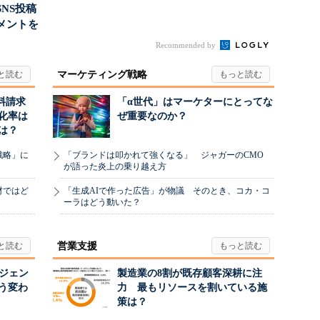
NS投稿
メントを
ポ...
Recommended by
マーケティング戦略
料請求
「α世代」はマーケターにとってな
化率は
ぜ重要なのか？
は？
戦略」に
「ブランドは叩かれて強くなる」 ジャガーのCMO
が語った炎上の乗り越え方
材ではど
「生成AIで作った広告」が物議 そのとき、コカ・コ
ーラはどう動いた？
営業支援
ージェン
製造業の8割が既存顧客深耕に注
う変わ
力 最もリソースを割いている施
策は？